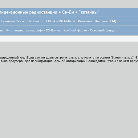
лицензионные радиостанции + Си-Би + "китайцы"
·
Продажа Си-Би
·
LPD Vector
·
LPD & PMR Midland
·
Рейтинги
·
Частоты
·
FAQ
ии
·
Инструкции, схемы, софт
·
DX-Группа
·
Клубный форум
·
Основной форум
иведенный код. Если вам не удается прочитать код, кликните по ссылке "Изменить код". 
те окно броузера. Для полнофункциональной авторизации необходимо, чтобы в вашем броуз