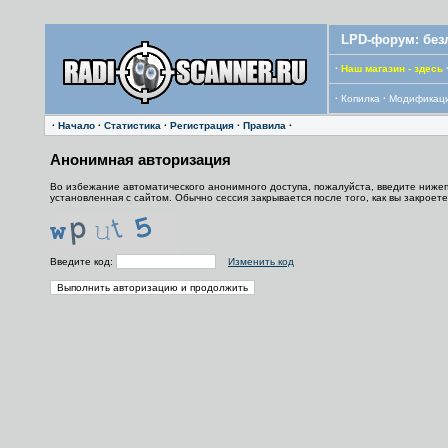
LPD-форум: без
·
Наш магазин - здесь
·
Копилка
·
Модификац
·
Начало
·
Статистика
·
Регистрация
·
Правила
·
Анонимная авторизация
Во избежание автоматического анонимного доступа, пожалуйста, введите нижепр
установленная с сайтом. Обычно сессия закрывается после того, как вы закрое
Введите код:
Изменить код