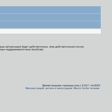
Ваша авторизация будет действительна, пока действительная сессия,
ере поддерживался язык JavaScript.
Время загрузки страницы (сек.): 0.017;
miniBB
®
Магазин раций, антенн и аксессуаров. Много Си-Би техники.