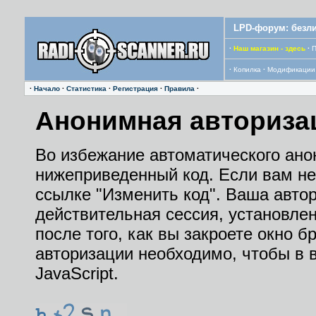
LPD-форум: безли
·
Наш магазин - здесь
·
П
·
Копилка
·
Модификации
·
Начало
·
Статистика
·
Регистрация
·
Правила
·
Анонимная авториза
Во избежание автоматического ано
нижеприведенный код. Если вам не 
ссылке "Изменить код". Ваша автор
действительная сессия, установле
после того, как вы закроете окно 
авторизации необходимо, чтобы в
JavaScript.