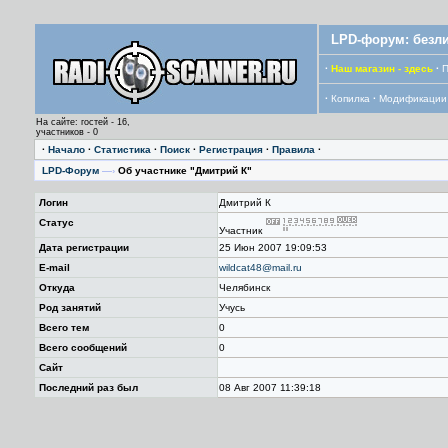
LPD-форум: безли
·
Наш магазин - здесь
·
П
·
Копилка
·
Модификации
На сайте: гостей - 16,
участников - 0
·
Начало
·
Статистика
·
Поиск
·
Регистрация
·
Правила
·
LPD-Форум
—›
Об участнике "Дмитрий К"
Логин
Дмитрий К
Статус
Участник
Дата регистрации
25 Июн 2007 19:09:53
E-mail
wildcat48@mail.ru
Откуда
Челябинск
Род занятий
Учусь
Всего тем
0
Всего сообщений
0
Сайт
Последний раз был
08 Авг 2007 11:39:18