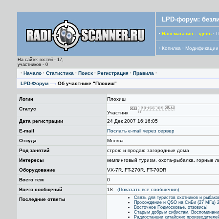
LPD-форум: безли
·
Наш магазин - здесь
·
П
·
Копилка
·
Модификации
На сайте: гостей - 17,
участников - 0
·
Начало
·
Статистика
·
Поиск
·
Регистрация
·
Правила
·
LPD-Форум
—›
Об участнике "Плохиш"
Логин
Плохиш
Статус
Участник
Дата регистрации
24 Дек 2007 16:16:05
E-mail
Послать е-mail через сервер
Откуда
Москва
Род занятий
строю и продаю загородные дома
Интересы
кемпинговый туризм, охота-рыбалка, горные л
Оборудование
VX-7R, FT-270R, FT-70DR
Всего тем
0
Всего сообщений
18
(Показать все сообщения)
Связь для туристов охотников и рыбако
Последние ответы
Прохождение и QSO на СиБи (27 МГц) 
Восточное Подмосковье, отзовись!
Старым добрым сибистам. Воспоминания
Радиостанции китайских производителе