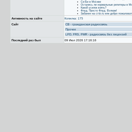
Си-Би в Москве
Остались ли нормальные репитеры в М
Какой усилок взять?
Флуд. Просто Флуд. Вэлкам!
Забанен на ci-bi.ru или добро пожаловат
Активность на сайте
Копилка: 175
Сайт
CB - гражданская радиосвязь
Прочее
LPD, FRS, PMR - радиосвязь без лицензий
Последний раз был
09 Июл 2026 17:16:16