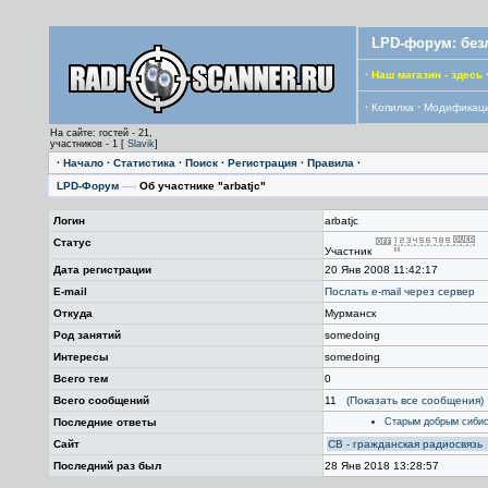
LPD-форум: без
·
Наш магазин - здесь
·
Копилка
·
Модификац
На сайте: гостей - 21,
участников - 1 [
Slavik
]
·
Начало
·
Статистика
·
Поиск
·
Регистрация
·
Правила
·
LPD-Форум
—›
Об участнике "arbatjc"
Логин
arbatjc
Статус
Участник
Дата регистрации
20 Янв 2008 11:42:17
E-mail
Послать е-mail через сервер
Откуда
Мурманск
Род занятий
somedoing
Интересы
somedoing
Всего тем
0
Всего сообщений
11
(Показать все сообщения)
Последние ответы
Старым добрым сибист
Сайт
CB - гражданская радиосвязь
Последний раз был
28 Янв 2018 13:28:57