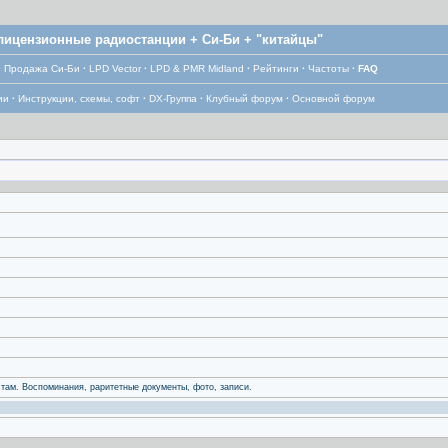
лицензионные радиостанции + Си-Би + "китайцы"
·
Продажа Си-Би
·
LPD Vector
·
LPD & PMR Midland
·
Рейтинги
·
Частоты
·
FAQ
ии
·
Инструкции, схемы, софт
·
DX-Группа
·
Клубный форум
·
Основной форум
ам. Воспоминания, раритетные документы, фото, записи.