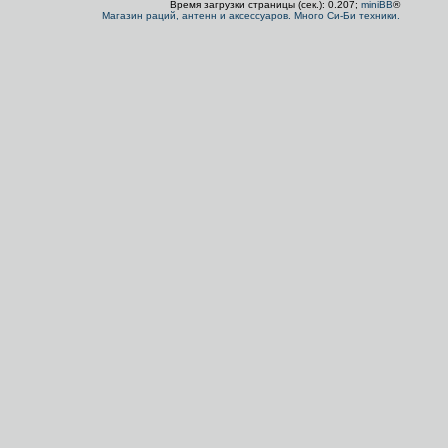
Время загрузки страницы (сек.): 0.207;
miniBB
®
Магазин раций, антенн и аксессуаров. Много Си-Би техники.