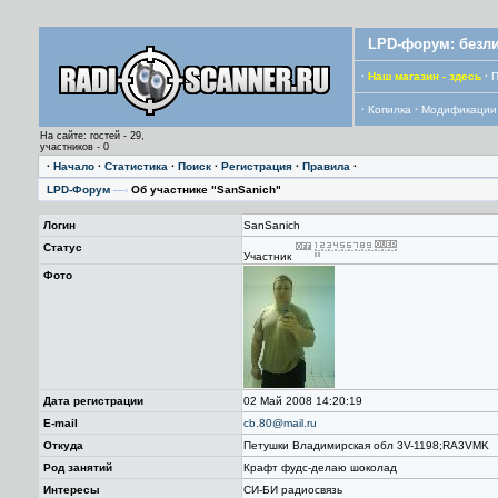
LPD-форум: безли
·
Наш магазин - здесь
·
П
·
Копилка
·
Модификации
На сайте: гостей - 29,
участников - 0
·
Начало
·
Статистика
·
Поиск
·
Регистрация
·
Правила
·
LPD-Форум
—›
Об участнике "SanSanich"
Логин
SanSanich
Статус
Участник
Фото
Дата регистрации
02 Май 2008 14:20:19
E-mail
cb.80@mail.ru
Откуда
Петушки Владимирская обл 3V-1198;RA3VMK
Род занятий
Крафт фудс-делаю шоколад
Интересы
СИ-БИ радиосвязь