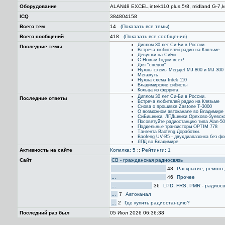
Оборудование
ALAN48 EXCEL,intek110 plus,5/8, midland G-7,k
ICQ
384804158
Всего тем
14
(Показать все темы)
Всего сообщений
418
(Показать все сообщения)
Диплом 30 лет Си-Би в России.
Последние темы
Встреча любителей радио на Клязьме
Девушки на СиБи
С Новым Годом всех!
Для ''спецов''
Нужны схемы Megajet MJ-800 и MJ-300
Мегажуть
Нужна схема Intek 110
Владимирские сибисты
Кольца из феррита.
Диплом 30 лет Си-Би в России.
Последние ответы
Встреча любителей радио на Клязьме
Снова о прошивке Zastone Т-3000
О возможном автоканале во Владимире
СиБишники, ЛПДшники Орехово-Зуевского
Посоветуйте радиостанцию типа Alan-5
Поддельные транзисторы OPTIM 778
Тангента Baofeng.Доработки.
Baofeng UV-B5 - двухдиапазонка без фо
ЛПД во Владимире
Активность на сайте
Копилка: 5
::
Рейтинги: 1
Сайт
CB - гражданская радиосвязь
...
48
Раскрытие, ремонт
...
46
Прочее
...
36
LPD, FRS, PMR - радиосв
...
7
Автоканал
...
2
Где купить радиостанцию?
Последний раз был
05 Июл 2026 06:36:38