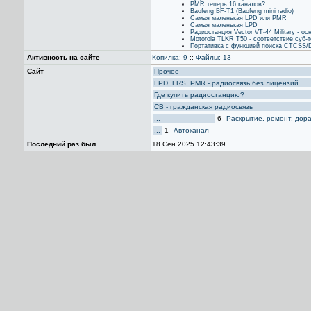
PMR теперь 16 каналов?
Baofeng BF-T1 (Baofeng mini radio)
Самая маленькая LPD или PMR
Самая маленькая LPD
Радиостанция Vector VT-44 Military - о
Motorola TLKR T50 - соответствие суб
Портативка с функцией поиска CTCSS
Активность на сайте
Копилка: 9
::
Файлы: 13
Сайт
Прочее
LPD, FRS, PMR - радиосвязь без лицензий
Где купить радиостанцию?
CB - гражданская радиосвязь
...
6
Раскрытие, ремонт, дор
...
1
Автоканал
Последний раз был
18 Сен 2025 12:43:39