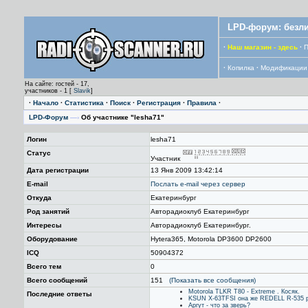
LPD-форум: безли
·
Наш магазин - здесь
·
П
·
Копилка
·
Модификации
На сайте: гостей - 17,
участников - 1 [
Slavik
]
·
Начало
·
Статистика
·
Поиск
·
Регистрация
·
Правила
·
LPD-Форум
—›
Об участнике "lesha71"
Логин
lesha71
Статус
Участник
Дата регистрации
13 Янв 2009 13:42:14
E-mail
Послать е-mail через сервер
Откуда
Екатеринбург
Род занятий
Авторадиоклуб Екатеринбург
Интересы
Авторадиоклуб Екатеринбург.
Оборудование
Hytera365, Motorola DP3600 DP2600
ICQ
50904372
Всего тем
0
Всего сообщений
151
(Показать все сообщения)
Motorola TLKR T80 - Extreme . Косяк.
Последние ответы
KSUN X-63TFSI она же REDELL R-535 р
Аргут - что за зверь?