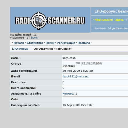
LPD-форум: безли
·
Наш магазин - здесь
·
П
·
Копилка
·
Модификации
На сайте: гостей - 17,
участников - 1 [
Slavik
]
·
Начало
·
Статистика
·
Поиск
·
Регистрация
·
Правила
·
LPD-Форум
—›
Об участнике "kolyuchka"
Логин
kolyuchka
Статус
Участник
Дата регистрации
20 Фев 2009 14:29:20
E-mail
tkach331@meta.ua
Всего тем
0
Всего сообщений
0
Активность на сайте
Копилка: 1
Сайт
Последний раз был
16 Апр 2009 15:26:32