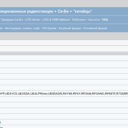
лицензионные радиостанции + Си-Би + "китайцы"
·
Продажа Си-Би
·
LPD Vector
·
LPD & PMR Midland
·
Рейтинги
·
Частоты
·
FAQ
ии
·
Инструкции, схемы, софт
·
DX-Группа
·
Клубный форум
·
Основной форум
YFF,UE4YCS,UE4SDA,UE4LPR/mm,UE85AGN,R4YWI,RP4Y,RP3AM,RP3ANO,RP69TF,R73SRR,
)
ers