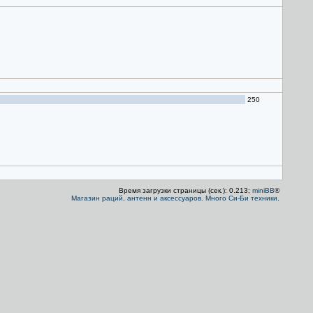
250
Время загрузки страницы (сек.): 0.213;
miniBB
®
Магазин раций, антенн и аксессуаров. Много Си-Би техники.