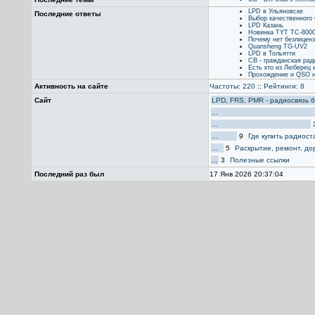
LPD в Ульяновске
Последние ответы
Выбор качественного 
LPD Казань
Новинка TYT TC-8000
Почему нет безлиценз
Quansheng TG-UV2
LPD в Тольятти
CB - гражданская рад
Есть кто из Люберец 
Прохождение и QSO н
Активность на сайте
Частоты: 220
::
Рейтинги: 8
Сайт
LPD, FRS, PMR - радиосвязь 
...
...
...
9
Где купить радиос
...
5
Раскрытие, ремонт, до
...
3
Полезные ссылки
Последний раз был
17 Янв 2026 20:37:04