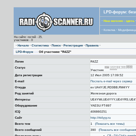
LPD-форум: без
·
Наш магазин - здесь
·
Копилка
·
Модификац
На сайте: гостей - 25,
участников - 0
·
Начало
·
Статистика
·
Поиск
·
Регистрация
·
Правила
·
LPD-Форум
—›
Об участнике "R4ZZ"
Логин
R4ZZ
Статус
Участник
Дата регистрации
12 Июл 2005 17:09:52
E-mail
Послать е-mail через сервер
Откуда
ex UA4YJE,RD3BB,RW4YY
Род занятий
Железная дорога
Интересы
UE4YWi,UE4YYY,UE4YRS,UE4
Оборудование
YAESU FT-897
ICQ
406860251
Сайт
http://rk4yyy.ru
Всего тем
1
(Показать все темы)
Всего сообщений
390
(Показать все сообщения
Последние темы
СВ - DX-Club's memb