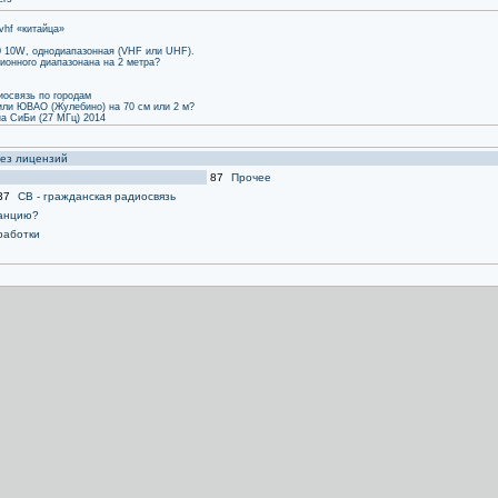
vhf «китайца»
 10W, однодиапазонная (VHF или UHF).
ионного диапазонана на 2 метра?
иосвязь по городам
или ЮВАО (Жулебино) на 70 см или 2 м?
а СиБи (27 МГц) 2014
без лицензий
87
Прочее
37
CB - гражданская радиосвязь
танцию?
работки