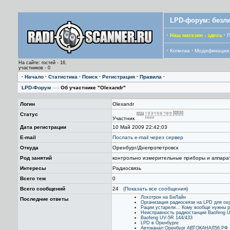
LPD-форум: безли
·
Наш магазин - здесь
·
П
·
Копилка
·
Модификации
На сайте: гостей - 16,
участников - 0
·
Начало
·
Статистика
·
Поиск
·
Регистрация
·
Правила
·
LPD-Форум
—›
Об участнике "Olexandr"
Логин
Olexandr
Статус
Участник
Дата регистрации
10 Май 2009 22:42:03
E-mail
Послать е-mail через сервер
Откуда
Оренбург/Днепропетровск
Род занятий
контрольно измерительные приборы и аппара
Интересы
Радиосвязь
Всего тем
0
Всего сообщений
24
(Показать все сообщения)
Лохотрон на БиЛайн
Последние ответы
Организация радиосвязи на LPD для ох
Рации устарели... Кому вообще нужны ра
Неисправность радиостанции Baofeng 
Baofeng UV-5R 144/433
LPD в Оренбурге
Автоканал Оренбург АВТОКАНАЛ56.РФ