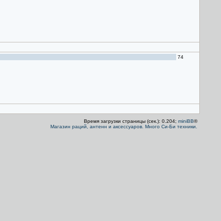
74
Время загрузки страницы (сек.): 0.204;
miniBB
®
Магазин раций, антенн и аксессуаров. Много Си-Би техники.