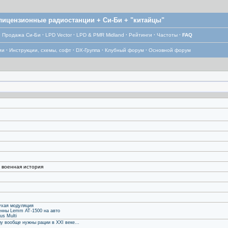
лицензионные радиостанции + Си-Би + "китайцы"
·
Продажа Си-Би
·
LPD Vector
·
LPD & PMR Midland
·
Рейтинги
·
Частоты
·
FAQ
ии
·
Инструкции, схемы, софт
·
DX-Группа
·
Клубный форум
·
Основной форум
, военная история
глухая модуляция
енны Lemm AT-1500 на авто
us Multi
му вообще нужны рации в XXI веке...