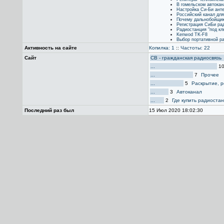
В гомельском автока
Настройка Cи-Би ант
Российский канал для
Почему дальнобойщи
Регистрация СиБи ра
Радиостанция "под кл
Kenwod TK-F8
Выбор портативной р
Активность на сайте
Копилка: 1
::
Частоты: 22
Сайт
CB - гражданская радиосвязь
...
1
...
7
Прочее
...
5
Раскрытие, р
...
3
Автоканал
...
2
Где купить радиоста
Последний раз был
15 Июл 2020 18:02:30