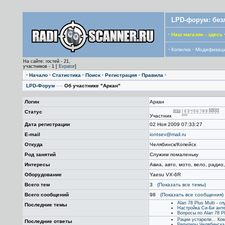
LPD-форум: без
·
Наш магазин - здесь
·
Копилка
·
Модификац
На сайте: гостей - 21,
участников - 1 [
Evpator
]
·
Начало
·
Статистика
·
Поиск
·
Регистрация
·
Правила
·
LPD-Форум
—›
Об участнике "Аркан"
Логин
Аркан
Статус
Участник
Дата регистрации
02 Ноя 2009 07:33:27
E-mail
iontsev@mail.ru
Откуда
Челябинск/Копейск
Род занятий
Служим помаленьку
Интересы
Авиа, авто, мото, вело, радио
Оборудование
Yaesu VX-6R
Всего тем
3
(Показать все темы)
Всего сообщений
98
(Показать все сообщения)
Alan 78 Plus Multi - 
Последние темы
Настройка Cи-Би ант
Вопросы по Alan 78 Pl
Рации устарели... Ко
Последние ответы
Репитеры Челябинска