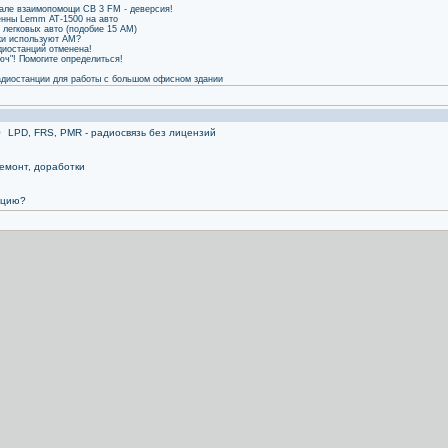
нале взаимопомощи CB 3 FM - деверсия!
енны Lemm AT-1500 на авто
 легковых авто (подобие 15 АМ)
ки используют АМ?
диостанций отменена!
юч"! Помогите определиться!
адиостанции для работы с большом офисном здании
0
LPD, FRS, PMR - радиосвязь без лицензий
емонт, доработки
нцию?