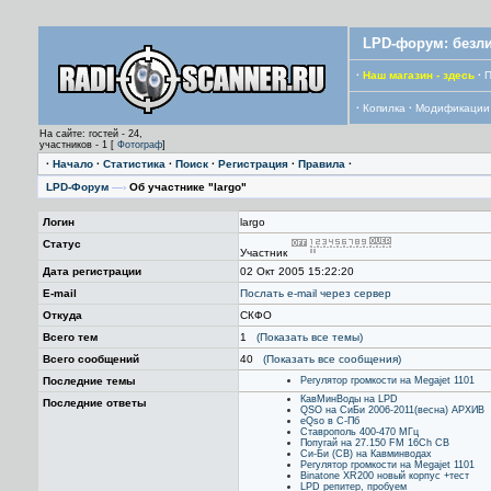
LPD-форум: безли
·
Наш магазин - здесь
·
П
·
Копилка
·
Модификации
На сайте: гостей - 24,
участников - 1 [
Фотограф
]
·
Начало
·
Статистика
·
Поиск
·
Регистрация
·
Правила
·
LPD-Форум
—›
Об участнике "largo"
Логин
largo
Статус
Участник
Дата регистрации
02 Окт 2005 15:22:20
E-mail
Послать е-mail через сервер
Откуда
СКФО
Всего тем
1
(Показать все темы)
Всего сообщений
40
(Показать все сообщения)
Последние темы
Регулятор громкости на Megajet 1101
КавМинВоды на LPD
Последние ответы
QSO на СиБи 2006-2011(весна) АРХИВ
eQso в С-Пб
Ставрополь 400-470 МГц
Попугай на 27.150 FM 16Ch CB
Си-Би (CB) на Кавминводах
Регулятор громкости на Megajet 1101
Binatone XR200 новый корпус +тест
LPD репитер, пробуем