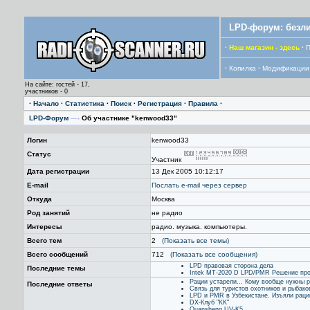
LPD-форум: безли
·
Наш магазин - здесь
·
П
·
Копилка
·
Модификации
На сайте: гостей - 17,
участников - 0
·
Начало
·
Статистика
·
Поиск
·
Регистрация
·
Правила
·
LPD-Форум
—›
Об участнике "kenwood33"
Логин
kenwood33
Статус
Участник
Дата регистрации
13 Дек 2005 10:12:17
E-mail
Послать е-mail через сервер
Откуда
Москва
Род занятий
не радио
Интересы
радио. музыка. компьютеры.
Всего тем
2
(Показать все темы)
Всего сообщений
712
(Показать все сообщения)
LPD правовая сторона дела
Последние темы
Intek MT-2020 D LPD/PMR Решение про
Рации устарели... Кому вообще нужны ра
Последние ответы
Связь для туристов охотников и рыбако
LPD и PMR в Узбекистане. Изъяли раци
DX-Клуб "KK"
Quansheng UV-K5