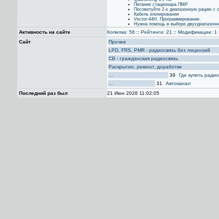
Питание стационара ПМР
Посоветуйте 2-х диапазонную рацию с 
Кабель клонирования
Vector-44H. Программирование.
Нужна помощь в выборе двухдиапазонн
Активность на сайте
Копилка: 56
::
Рейтинги: 21
::
Модификации: 1
Сайт
Прочее
LPD, FRS, PMR - радиосвязь без лицензий
CB - гражданская радиосвязь
Раскрытие, ремонт, доработки
...
39
Где купить ради
...
31
Автоканал
Последний раз был
21 Июн 2026 11:02:05