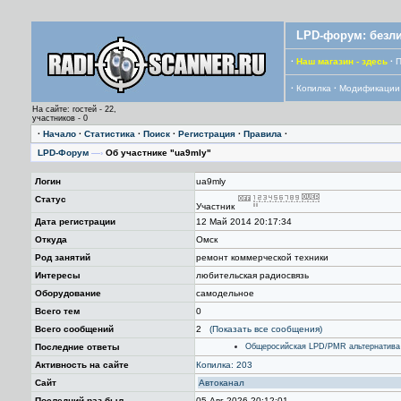
LPD-форум: безли
·
Наш магазин - здесь
·
П
·
Копилка
·
Модификации
На сайте: гостей - 22,
участников - 0
·
Начало
·
Статистика
·
Поиск
·
Регистрация
·
Правила
·
LPD-Форум
—›
Об участнике "ua9mly"
Логин
ua9mly
Статус
Участник
Дата регистрации
12 Май 2014 20:17:34
Откуда
Омск
Род занятий
ремонт коммерческой техники
Интересы
любительская радиосвязь
Оборудование
самодельное
Всего тем
0
Всего сообщений
2
(Показать все сообщения)
Последние ответы
Общеросийская LPD/PMR альтернатива 
Активность на сайте
Копилка: 203
Сайт
Автоканал
Последний раз был
05 Авг 2026 20:12:01