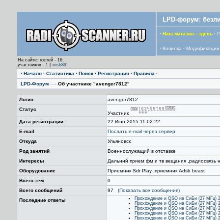
LPD-форум: безли
·
Наш магазин - здесь
·
П
·
Копилка
·
Модификации
На сайте: гостей - 16,
участников - 1 [
rush89
]
·
Начало
·
Статистика
·
Поиск
·
Регистрация
·
Правила
·
LPD-Форум
—›
Об участнике "avenger7812"
Логин
avenger7812
Статус
Участник
Дата регистрации
22 Июн 2015 11:02:22
E-mail
Послать е-mail через сервер
Откуда
Ульяновск
Род занятий
Военнослужащий в отставке
Интересы
Дальний прием фм и тв вещания ,радиосвязь на
Оборудование
Приемник Sdr Play ,приемник Adsb beast
Всего тем
0
Всего сообщений
97
(Показать все сообщения)
Прохождение и QSO на СиБи (27 МГц) 
Последние ответы
Прохождение и QSO на СиБи (27 МГц) 
Прохождение и QSO на СиБи (27 МГц) 
Прохождение и QSO на СиБи (27 МГц) 
Прохождение и QSO на СиБи (27 МГц) 