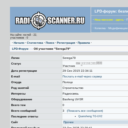
LPD-форум: безли
·
Наш магазин - здесь
·
П
·
Копилка
·
Модификации
На сайте: гостей - 22,
участников - 0
·
Начало
·
Статистика
·
Поиск
·
Регистрация
·
Правила
·
LPD-Форум
—›
Об участнике "Serega79"
Логин
Serega79
Статус
Участник
Дата регистрации
29 Сен 2015 22:34:11
E-mail
Послать е-mail через сервер
Откуда
Полоцк
Род занятий
Строительство
Интересы
Радиосвязь
Оборудование
Baofeng UV-5R
Всего тем
0
Всего сообщений
3
(Показать все сообщения)
Последние ответы
Quansheng TG-UV2
Сайт
Прочее
Последний раз был
23 Окт 2025 22:20:41