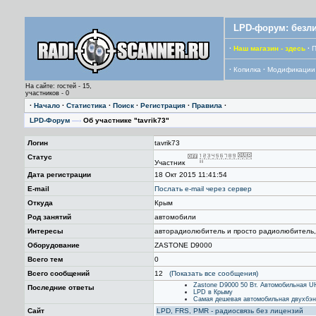
LPD-форум: безли
·
Наш магазин - здесь
·
П
·
Копилка
·
Модификации
На сайте: гостей - 15,
участников - 0
·
Начало
·
Статистика
·
Поиск
·
Регистрация
·
Правила
·
LPD-Форум
—›
Об участнике "tavrik73"
Логин
tavrik73
Статус
Участник
Дата регистрации
18 Окт 2015 11:41:54
E-mail
Послать е-mail через сервер
Откуда
Крым
Род занятий
автомобили
Интересы
авторадиолюбитель и просто радиолюбитель,
Оборудование
ZASTONE D9000
Всего тем
0
Всего сообщений
12
(Показать все сообщения)
Zastone D9000 50 Вт. Автомобильная 
Последние ответы
LPD в Крыму
Самая дешевая автомобильная двухбэ
Сайт
LPD, FRS, PMR - радиосвязь без лицензий