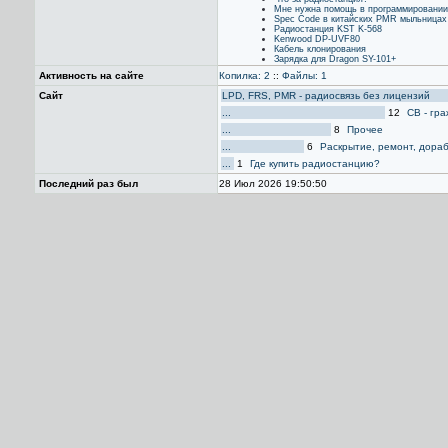
Мне нужна помощь в программировании 
Spec Code в китайских PMR мыльницах
Радиостанция KST K-568
Kenwood DP-UVF80
Кабель клонирования
Зарядка для Dragon SY-101+
Активность на сайте
Копилка: 2
::
Файлы: 1
Сайт
LPD, FRS, PMR - радиосвязь без лицензий
...
12
CB - гр
...
8
Прочее
...
6
Раскрытие, ремонт, дора
...
1
Где купить радиостанцию?
Последний раз был
28 Июл 2026 19:50:50