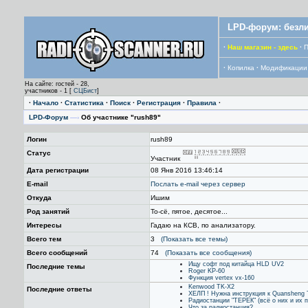
LPD-форум: безли
·
Наш магазин - здесь
·
П
·
Копилка
·
Модификации
На сайте: гостей - 28,
участников - 1 [
СЦБист
]
·
Начало
·
Статистика
·
Поиск
·
Регистрация
·
Правила
·
LPD-Форум
—›
Об участнике "rush89"
Логин
rush89
Статус
Участник
Дата регистрации
08 Янв 2016 13:46:14
E-mail
Послать е-mail через сервер
Откуда
Ишим
Род занятий
То-сё, пятое, десятое...
Интересы
Гадаю на КСВ, по анализатору.
Всего тем
3
(Показать все темы)
Всего сообщений
74
(Показать все сообщения)
Ищу софт под китайца HLD UV2
Последние темы
Roger KP-60
Функция vertex vx-160
Kenwood TK-X2
Последние ответы
ХЕЛП ! Нужна инструкция к Quansheng
Радиостанции "ТЕРЕК" (всё о них и их 
Что за радиостанция?