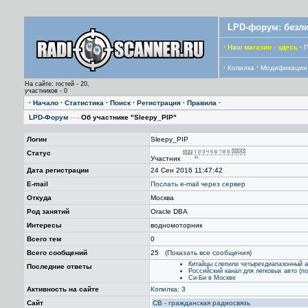
LPD-форум: безли
·
Наш магазин - здесь
·
П
·
Копилка
·
Модификации
На сайте: гостей - 20,
участников - 0
·
Начало
·
Статистика
·
Поиск
·
Регистрация
·
Правила
·
LPD-Форум
—›
Об участнике "Sleepy_PIP"
Логин
Sleepy_PIP
Статус
Участник
Дата регистрации
24 Сен 2016 11:47:42
E-mail
Послать е-mail через сервер
Откуда
Москва
Род занятий
Oracle DBA
Интересы
водномоторник
Всего тем
0
Всего сообщений
25
(Показать все сообщения)
Китайцы слепили четырехдиапазонный 
Последние ответы
Российский канал для легковых авто (п
Си-Би в Москве
Активность на сайте
Копилка: 3
Сайт
CB - гражданская радиосвязь