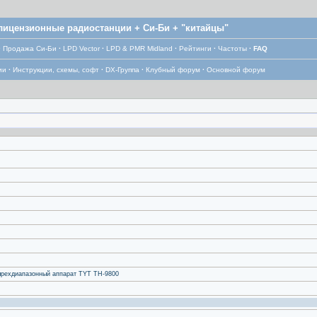
лицензионные радиостанции + Си-Би + "китайцы"
·
Продажа Си-Би
·
LPD Vector
·
LPD & PMR Midland
·
Рейтинги
·
Частоты
·
FAQ
ии
·
Инструкции, схемы, софт
·
DX-Группа
·
Клубный форум
·
Основной форум
ырехдиапазонный аппарат TYT TH-9800