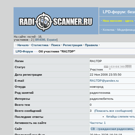
LPD-форум: без
·
Наш магазин - здесь
·
Копилка
·
Модификац
На сайте: гостей - 16,
участников - 2 [
BR4096
,
Evpator
]
·
Начало
·
Статистика
·
Поиск
·
Регистрация
·
Правила
·
LPD-Форум
—›
Об участнике "RA1TDP"
Логин
RA1TDP
Статус
Участник
Дата регистрации
22 Ноя 2006 23:55:50
E-mail
RA1TDP@yandex.ru
Откуда
новгород
Род занятий
радиотехника
Интересы
радиолюбитель
Всего тем
0
Всего сообщений
3
(Показать все сообщения)
Последние ответы
Китайцы слепили чет
Активность на сайте
Частоты: 1
Сайт
CB - гражданская радиосвязь
Последний раз был
20 Мар 2026 16:34:18