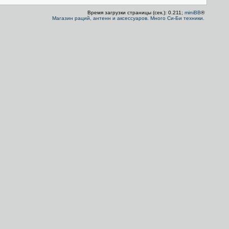
Время загрузки страницы (сек.): 0.211;
miniBB
®
Магазин раций, антенн и аксессуаров. Много Си-Би техники.