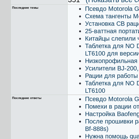
Псевдо Motorola 
Последние темы
Схема тангенты M
Установка СВ раци
25-ваттная портат
Китайцы слепили 
Таблетка для NO 
LT6100 для верси
Низкопрофильная а
Усилители BJ-200,
Рации для работы
Таблетка для NO 
LT6100
Псевдо Motorola 
Последние ответы
Помехи в рации о
Настройка Baofen
После прошивки ра
Bf-888s)
Нужна помощь qua