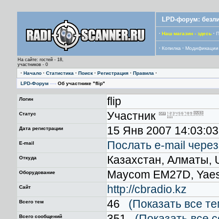
LPD-форум: безли
·
Наш магазин - здесь
·
П
·
Копилка
·
Модификации
На сайте: гостей - 18,
участников - 0
·
Начало
·
Статистика
·
Поиск
·
Регистрация
·
Правила
·
LPD-Форум
—›
Об участнике "flip"
flip
Логин
Участник
Статус
15 Янв 2007 14:03:03
Дата регистрации
Послать е-mail чере
E-mail
Казахстан, Алматы,
Откуда
Maycom EM27D, Yae
Оборудование
http://cbradio.kz
Сайт
46
(Показать все т
Всего тем
351
(Показать все 
Всего сообщений