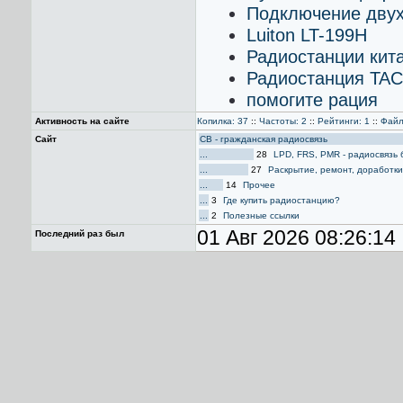
Подключение двух
Luiton LT-199H
Радиостанции кит
Радиостанция TA
помогите рация
Активность на сайте
Копилка: 37
::
Частоты: 2
::
Рейтинги: 1
::
Файл
Сайт
CB - гражданская радиосвязь
...
28
LPD, FRS, PMR - радиосвязь 
...
27
Раскрытие, ремонт, доработки
...
14
Прочее
...
3
Где купить радиостанцию?
...
2
Полезные ссылки
01 Авг 2026 08:26:14
Последний раз был