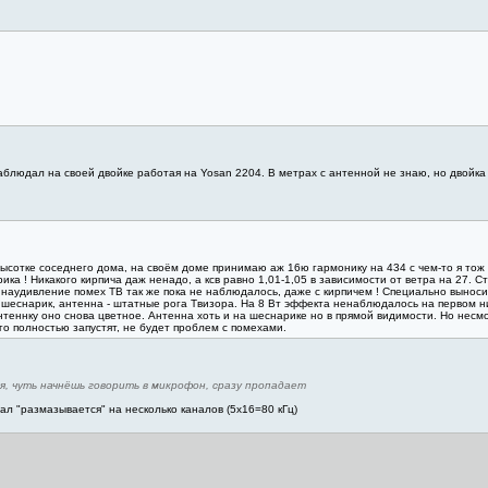
 наблюдал на своей двойке работая на Yosan 2204. В метрах с антенной не знаю, но двой
 высотке соседнего дома, на своём доме принимаю аж 16ю гармонику на 434 с чем-то я то
ка ! Никакого кирпича даж ненадо, а ксв равно 1,01-1,05 в зависимости от ветра на 27. 
 наудивление помех ТВ так же пока не наблюдалось, даже с кирпичем ! Специально выноси
шеснарик, антенна - штатные рога Твизора. На 8 Вт эффекта ненаблюдалось на первом ни
теннку оно снова цветное. Антенна хоть и на шеснарике но в прямой видимости. Но несмо
 его полностью запустят, не будет проблем с помехами.
я, чуть начнёшь говорить в микрофон, сразу пропадает
ал "размазывается" на несколько каналов (5х16=80 кГц)