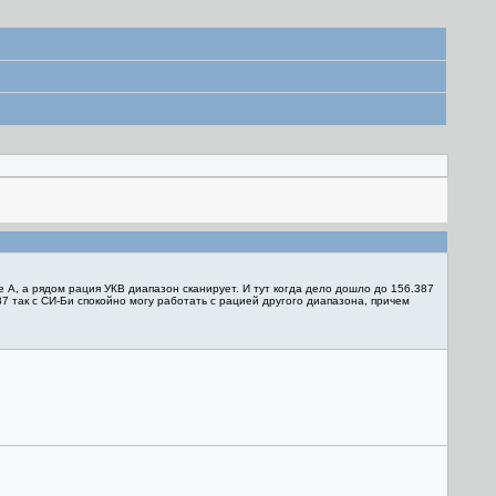
е А, а рядом рация УКВ диапазон сканирует. И тут когда дело дошло до 156.387
87 так с СИ-Би спокойно могу работать с рацией другого диапазона, причем