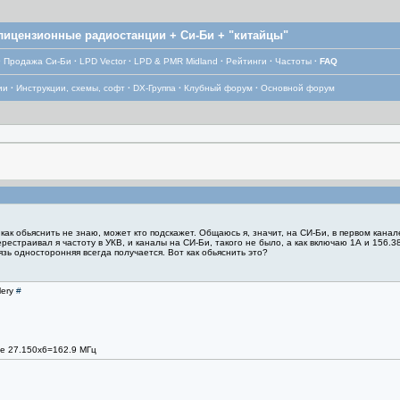
лицензионные радиостанции + Си-Би + "китайцы"
·
Продажа Си-Би
·
LPD Vector
·
LPD & PMR Midland
·
Рейтинги
·
Частоты
·
FAQ
ии
·
Инструкции, схемы, софт
·
DX-Группа
·
Клубный форум
·
Основной форум
как обьяснить не знаю, может кто подскажет. Общаюсь я, значит, на СИ-Би, в первом канал
ерестраивал я частоту в УКВ, и каналы на СИ-Би, такого не было, а как включаю 1А и 156.3
зь односторонняя всегда получается. Вот как обьяснить это?
lery
#
те 27.150х6=162.9 МГц