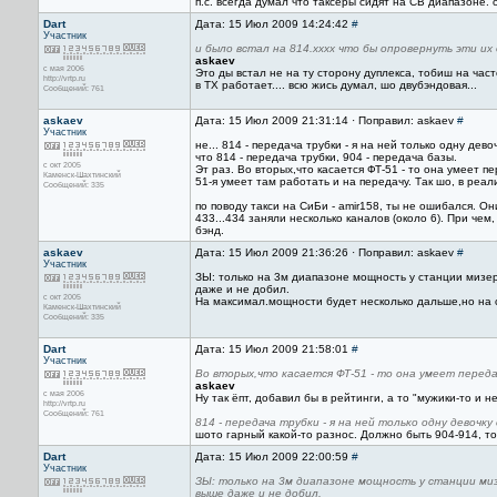
п.с. всегда думал что таксеры сидят на СВ диапазоне. 
Dart
Дата: 15 Июл 2009 14:24:42
#
Участник
и было встал на 814.хххх что бы опровернуть эти их
askaev
с мая 2006
Это ды встал не на ту сторону дуплекса, тобиш на част
http://vrtp.ru
в ТХ работает.... всю жись думал, шо двубэндовая...
Сообщений: 761
askaev
Дата: 15 Июл 2009 21:31:14 · Поправил: askaev
#
Участник
не... 814 - передача трубки - я на ней только одну дев
что 814 - передача трубки, 904 - передача базы.
с окт 2005
Эт раз. Во вторых,что касается ФТ-51 - то она умеет пер
Каменск-Шахтинский
51-я умеет там работать и на передачу. Так шо, в реал
Сообщений: 335
по поводу такси на СиБи - amir158, ты не ошибался. Они
433...434 заняли несколько каналов (около 6). При чем,
бэнд.
askaev
Дата: 15 Июл 2009 21:36:26 · Поправил: askaev
#
Участник
ЗЫ: только на 3м диапазоне мощность у станции мизерн
даже и не добил.
с окт 2005
На максимал.мощности будет несколько дальше,но на с
Каменск-Шахтинский
Сообщений: 335
Dart
Дата: 15 Июл 2009 21:58:01
#
Участник
Во вторых,что касается ФТ-51 - то она умеет переда
askaev
с мая 2006
Ну так ёпт, добавил бы в рейтинги, а то "мужики-то и н
http://vrtp.ru
Сообщений: 761
814 - передача трубки - я на ней только одну девочку
шото гарный какой-то разнос. Должно быть 904-914, т
Dart
Дата: 15 Июл 2009 22:00:59
#
Участник
ЗЫ: только на 3м диапазоне мощность у станции мизе
выше даже и не добил.