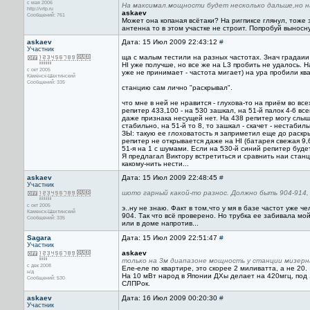
с мая 2006
На максимал.мощности будет несколько дальше,но на
http://vrtp.ru
askaev
Сообщений: 761
Может она копаная всётаки? На ригпиксе глянул, тоже 
антенна то в этом участке не строит. Попробуй выносн
askaev
Дата: 15 Июл 2009 22:43:12
#
Участник
ща с малым тестили на разных частотах. Знач градаии м
HI уже получше, но все же на L3 пробить не удалось. 
с окт 2005
уже не принимает - частота мигает) на ура пробили кв
Каменск-Шахтинский
Сообщений: 335
станцию сам лично "раскрывал".
что мне в ней не нравится - глухова-то на приём во в
репитер 433,100 - на 530 зашкал, на 51-й палок 4-6 в
даже признака несущей нет. На 438 репитер могу слыша
стабильно, на 51-й то 8, то зашкал - скачет - нестабил
ЗЫ: такую ее глоховатость я заприметил еще до раскрыт
репитер не открывается даже на HI (батарея свежая 9,
51-я на 1 с шумами. Если на 530-й синий репитер буде
Я предлагал Виктору встретиться и сравнить наи станци
какому-нить нести...
askaev
Дата: 15 Июл 2009 22:48:45
#
Участник
шото гарный какой-то разнос. Должно быть 904-914,
с окт 2005
э..ну не знаю. Факт в том,что у мя в базе частот уже 
Каменск-Шахтинский
904. Так что всё проверено. Но трубка ее забивала мой
Сообщений: 335
или в доме напротив...
Sagara
Дата: 15 Июл 2009 22:51:47
#
Участник
askaev
только на 3м диапазоне мощность у станции мизерна
с дек 2008
Еле-еле по квартире, это скорее 2 миливатта, а не 20.
н/д
На 10 мВт народ в Японии ДХы делает на 420мгц, под 1
Сообщений: 530
СЛПРок.
askaev
Дата: 16 Июл 2009 00:20:30
#
Участник