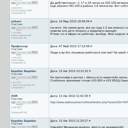
Да действительно :-). 17 и 18 числа на 433.100 вече
ещё абонент RO 100 в районе 2-й пятилетки. Вот собст
с фев 2010
Ростов-на-Дону СЖМ
Сообщений: 19
askaev
Дата: 19 Мар 2010 18:58:09
#
Участник
гыг,ясно. На самом деле, все уж года 1,5 как немного н
новички или дети поорать и кукарекать выходят.
с окт 2005
Я пока что в эфире не работаю, вообще. Мож недели чер
Каменск-Шахтинский
Сообщений: 335
Профессор
Дата: 07 Май 2013 17:14:58
#
Участник
Люди а вы без позывных работаете или как? На какой 
с ноя 2010
Rostov region
Сообщений: 83
Карабас Барабас
Дата: 13 Авг 2013 10:31:52
#
Участник
На портативку в центре г. Шахты есть какая-либо жизн
Стабильно принимаю только 433.900 и 433.950))) Скани
с авг 2013
г. Шахты Ростовская обл.
Сообщений: 2
XOR
Дата: 13 Авг 2013 11:02:29
#
Участник
http://www.radioscanner.ru/forum/index.php?searchSt
с янв 2007
...
Сообщений: 226
Карабас Барабас
Дата: 13 Авг 2013 11:25:27
#
Участник
Спасибо! Механизм понятен, просто не додумался)))