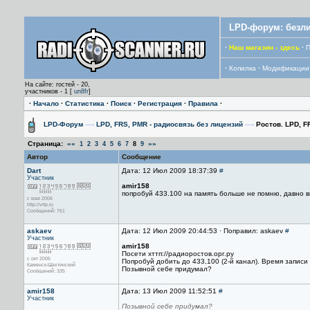
LPD-форум: безли
·
Наш магазин - здесь
·
П
·
Копилка
·
Модификации
На сайте: гостей - 20,
участников - 1 [
un8fr
]
·
Начало
·
Статистика
·
Поиск
·
Регистрация
·
Правила
·
LPD-Форум
—›
LPD, FRS, PMR - радиосвязь без лицензий
—›
Ростов. LPD, F
Страница:
««
»»
1
2
3
4
5
6
7
8
9
Автор
Сообщение
Dart
Дата: 12 Июл 2009 18:37:39
#
Участник
amir158
попробуй 433.100 на память больше не помню, давно 
с мая 2006
http://vrtp.ru
Сообщений: 761
askaev
Дата: 12 Июл 2009 20:44:53 · Поправил: askaev
#
Участник
amir158
Посети хттп://радиоростов.орг.ру
с окт 2005
Попробуй добить до 433,100 (2-й канал). Время записи -
Каменск-Шахтинский
Позывной себе придумал?
Сообщений: 335
amir158
Дата: 13 Июл 2009 11:52:51
#
Участник
Позывной себе придумал?