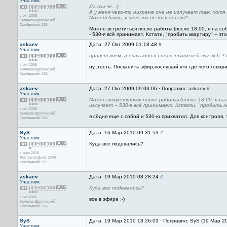
Участник
Да ты чё.. (-:
А у меня чего-то нихрена она не излучает там, хот
с окт 2005
Может быть, я чего-то не так делаю?
Каменск-Шахтинский
Сообщений: 335
Можно встретиться после работы (после 18:00, я на соб
- 530-я всё принимает. Кстати, "пробить квартиру" -- 
askaev
Дата: 27 Окт 2009 01:18:48
#
Участник
привет всем, а есть кто из пользователей ясу vx-6 ? 
с окт 2005
ну..тесть. Посканить эфир,послушай кто где чего говор
Каменск-Шахтинский
Сообщений: 335
askaev
Дата: 27 Окт 2009 09:03:06 · Поправил: askaev
#
Участник
Можно встретиться после работы (после 18:00, я на 
излучает -- 530-я всё принимает. Кстати, "пробить к
с окт 2005
Каменск-Шахтинский
я сёдня еще с собой и 530-ю прихватил. Для контроля, 
Сообщений: 335
SyS
Дата: 16 Мар 2010 09:31:53
#
Участник
Куда все подевались?
с фев 2010
Ростов-на-Дону СЖМ
Сообщений: 19
askaev
Дата: 19 Мар 2010 08:28:24
#
Участник
Куда все подевались?
с окт 2005
все в эфире ;-)
Каменск-Шахтинский
Сообщений: 335
SyS
Дата: 19 Мар 2010 13:26:03 · Поправил: SyS (19 Мар 2
Участник