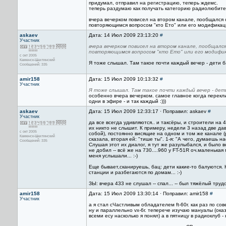
придумал, отправил на регистрацию, теперь ждемс.
теперь раздумаю как получать категорию радиолюбител
вчера вечерком повисел на втором канале, пообщался 
повторяющимся вопросом "кто Ето" или его модификацие
askaev
Дата: 14 Июл 2009 23:13:20
#
Участник
вчера вечерком повисел на втором канале, пообщался
повторяющимся вопросом "кто Ето" или его модифика
с окт 2005
Каменск-Шахтинский
Я тоже слышал. Там такое почти каждый вечер - дети ба
Сообщений: 335
amir158
Дата: 15 Июл 2009 10:13:32
#
Участник
Я тоже слышал. Там такое почти каждый вечер - дети
особенно вчера вечерком. самое главное когда перекли
одни в эфире - и так каждый :)))
askaev
Дата: 15 Июл 2009 12:33:17 · Поправил: askaev
#
Участник
да все всегда удивляются.. и таксёры, и строители на
их никто не слышит. К примеру, недели 3 назад две д
с окт 2005
собой), постоянно висящие на одном и том же канале (р
Каменск-Шахтинский
сказала, вторая ей: "тише ты". 1-я: "А чего, думаешь на
Сообщений: 335
Слушая этот их диалог, я тут же разулыбался, и было 
не добил -- всё же на 730....960 у FT-51R оч.маленька
меня услышали... :-)
Еще бывает,сканируешь, бац: дети какие-то балуются. 
станции и разбегаются по домам... :-)
ЗЫ: вчера 433 не слушал -- спал... -- был тяжёлый трудо
amir158
Дата: 15 Июл 2009 13:30:14 · Поправил: amir158
#
Участник
а я стал сЧастливым обладателем ft-60r. как раз по сов
ну и параллельно vx-6r. теперече изучаю мануалы (ока
всеми есу насколько я понял) а в пятницу в радиоклуб 