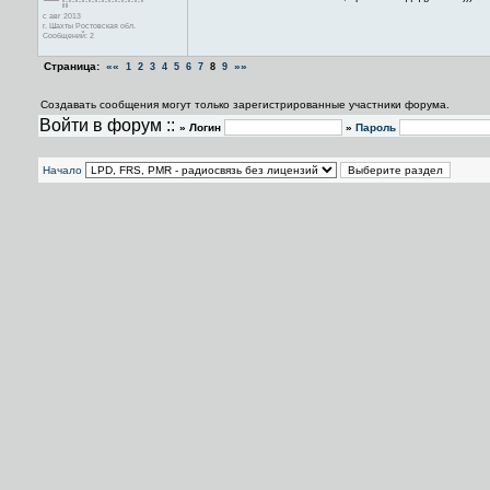
с авг 2013
г. Шахты Ростовская обл.
Сообщений: 2
Страница:
««
»»
1
2
3
4
5
6
7
8
9
Создавать сообщения могут только зарегистрированные участники форума.
Войти в форум ::
» Логин
»
Пароль
Начало