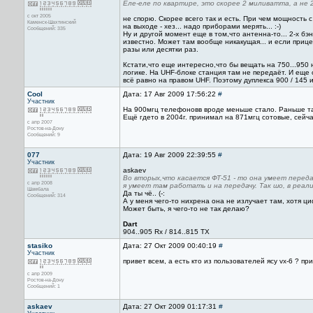
Еле-еле по квартире, это скорее 2 миливатта, а не 
с окт 2005
не спорю. Скорее всего так и есть. При чем мощность 
Каменск-Шахтинский
на выходе - хез... надо приборами мерять... :-)
Сообщений: 335
Ну и другой момент еще в том,что антенна-то... 2-х бэ
известно. Может там вообще никакущая... и если приц
разы или десятки раз.
Кстати,что еще интересно,что бы вещать на 750...950 
логике. На UHF-блоке станция там не передаёт. И еще
всё равно на правом UHF. Поэтому дуплекса 900 / 145 и
Cool
Дата: 17 Авг 2009 17:56:22
#
Участник
На 900мгц телефоновв вроде меньше стало. Раньше та
Ещё гдето в 2004г. принимал на 871мгц сотовые, сейча
с апр 2007
Ростов-на-Дону
Сообщений: 9
077
Дата: 19 Авг 2009 22:39:55
#
Участник
askaev
Во вторых,что касается ФТ-51 - то она умеет передават
с апр 2008
я умеет там работать и на передачу. Так шо, в реали
Шамбала
Да ты чё.. (-:
Сообщений: 314
А у меня чего-то нихрена она не излучает там, хотя ц
Может быть, я чего-то не так делаю?
Dart
904..905 Rx / 814..815 TX
stasiko
Дата: 27 Окт 2009 00:40:19
#
Участник
привет всем, а есть кто из пользователей ясу vx-6 ? пр
с апр 2009
Ростов-на-Дону
Сообщений: 1
askaev
Дата: 27 Окт 2009 01:17:31
#