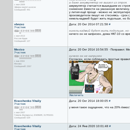
а даже аккумулятор не вышел из строя.
с июл 2009
аккумулятор считается вышедшим из стро
Эфира хватит на всех
снижение ёмкости на указанную величину, 
Сообщений: 491
у лития ещё проще - можно не эксплуатиров
производители пишут не стесняясь - срок с
никель-кадмий будет жить подольше, но бо
vbnzxc
Дата: 20 Окт 2014 07:21:58
#
Участник
никель-кадмий будет жить подольше, но 
ничего он не капризен, дома НКГ-10 со вр
с июл 2013
Россия Крым
Сообщений: 127
Mexico
Дата: 20 Окт 2014 10:54:55 · Поправил: Me
Участник
ничего он не капризен
Согласен, если соблюдать простые правила
с янв 2004
Москва
Сообщений: 2357
Увеличить
Kravchenko Vitaliy
Дата: 20 Окт 2014 18:00:05
#
Участник
у меня такое ощущение, что на 20% ёмкость
с июл 2007
Гомель (Беларусь), EW8MIR, 317RS001
Сообщений: 529
Kravchenko Vitaliy
Дата: 24 Янв 2020 10:01:48
#
Участник