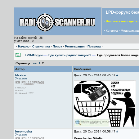
LPD-форум: без
·
Наш магазин - здесь
·
Копилка
·
Модификац
На сайте: гостей - 26,
участников - 0
·
Начало
·
Статистика
·
Поиск
·
Регистрация
·
Правила
·
LPD-Форум
—›
Где купить радиостанцию?
—›
Где продаётся более надё
Страница:
««
1
2
Автор
Сообщение
Mexico
Дата: 20 Окт 2014 00:45:07
#
Участник
с янв 2004
Москва
Сообщений: 2357
locomosha
Дата: 20 Окт 2014 00:58:47
#
Участник
Kravchenko Vitaliy