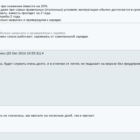
я при снижении ёмкости на 20%
даже при самых правильных (эталонных) условиях эксплуатации обычно достигается в срок
ать, емкость просядет за 2 года.
лужбы 2 года.
льно капризен и привередлив к зарядке.
больно капризен и привередлив к зарядке.
емен союза работают, заряжаясь от самопальной зарядки.
xico (20 Окт 2014 10:55:31)
#
, будет служить очень долго, и в отличии от лития, не подыхает на морозе без предупре
 не снизилась, как хватало на несколько дней, так и хватает.