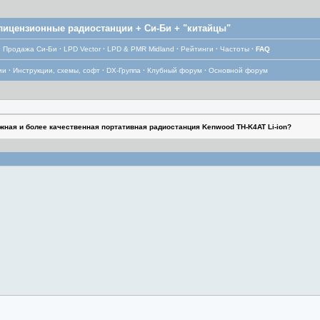
лицензионные радиостанции + Си-Би + "китайцы"
·
Продажа Си-Би
·
LPD Vector
·
LPD & PMR Midland
·
Рейтинги
·
Частоты
·
FAQ
ии
·
Инструкции, схемы, софт
·
DX-Группа
·
Клубный форум
·
Основной форум
жная и более качественная портативная радиостанция Kenwood TH-K4AT Li-ion?