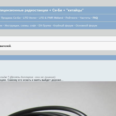
лицензионные радиостанции + Си-Би + "китайцы"
·
Продажа Си-Би
·
LPD Vector
·
LPD & PMR Midland
·
Рейтинги
·
Частоты
·
FAQ
ии
·
Инструкции, схемы, софт
·
DX-Группа
·
Клубный форум
·
Основной форум
вателей.
зъём ? (Десять долларов - они не лишние).
цию. Самому его искать и ваять выйдет дороже...