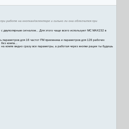
при работе на кнопках/селекторе и сильно ли она облегчится при
т с двуполярным сигналом... Для этого чаще всего используют МС MAX232 в
ть параметров для 16 частот FM приемника и параметров для 128 рабочих
без компа...
то на компе видно сразу все параметры, а работая через кнопки рации ты будешь