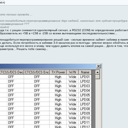
шёл)
 это только провода ...
жет понадобиться перепрограммирование двух сабжей, насколько это нудная процедура 
ограммирования ???
нашёл)
овода т.к. с рации снимается однополярный сигнал, а RS232 (COM) по определению работае
бразователь из +5В в +15В и -15В со всеми вытекающими последовательностями...
т понадобиться перепрограммирование решай сам - сколько времени займет забивка в памя
о делать. Если потребность в забивке 3-4 каналов раз в полгода - вполне можно обойтись и 
ще используя его мозги и клаву, чем нудно давить клопов на самой рации... Дело в том, ч
аметров... Решать тебе самому...