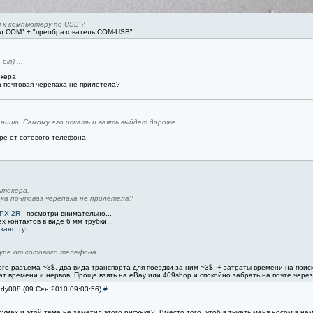
 к компьютеру по USB ?
од COM" + "преобразователь COM-USB" ...
in) ...
кера.
а почтовая черепаха не прилетела?
анцию. Самому его искать и ваять выйдет дороже...
ре от сотового телефона
штекера.
ока почтовая черепаха не прилетела?
 PX-2R
- посмотри внимательно...
х контактов в виде 6 мм трубки...
зано тут
...
туре от сотового телефона
ого разъема ~3$, два вида транспорта для поездки за ним ~3$, + затраты времени на поиск
ат времени и нервов. Проще взять на eBay или 409shop и спокойно забрать на почте через 
ndy008 (09 Сен 2010 09:03:56)
#
румах и этой теме не заметил этого рисунка?! Вместо того, чтоб в тыкать меня носом в н