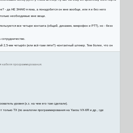
ее? - да НЕ ЗНАЮ я пока, а понадобится он мне вообще, или я и без него
аю только необходимые мне вещи.
пользуются все четыре контакта (общий, динамик, микрофон и PTT), но - безо
а сотрудничество.
 2,5-мм четырёх (или всё-таки пяти?) -контактный штекер. Тем более, что он
я кабеля программирования.
ватель уровня (х.з. на чем его там сделали).
ет только TX (по аналогии программирования на Yaesu VX-6R и др., где