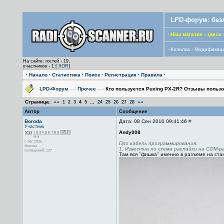
LPD-форум: без
·
Наш магазин - здесь
·
Копилка
·
Модификац
На сайте: гостей - 19,
участников - 1 [
XOR
]
·
Начало
·
Статистика
·
Поиск
·
Регистрация
·
Правила
·
LPD-Форум
—›
Прочее
—›
Кто пользуется Puxing PX-2R? Отзывы пользо
Страница:
««
...
»»
1
2
3
4
5
24
25
26
27
28
Автор
Сообщение
Boroda
Дата: 08 Сен 2010 09:41:46
#
Участник
Andy008
с авг 2006
Про кабель программирования:
Москва
1. Известна ли схема распайки на COM-ра
Сообщений: 137
Там вся "фишка" именно в разъеме на стан