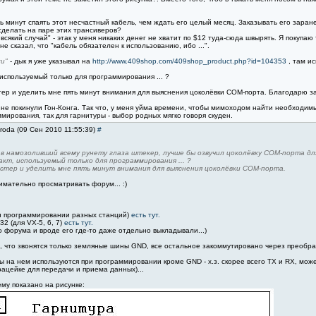
ть минут спаять этот несчастный кабель, чем ждать его целый месяц. Заказывать его заран
сделать на паре этих трансиверов?
 всякий случай" - этак у меня никаких денег не хватит по $12 туда-сюда швырять. Я покуп
е сказал, что "кабель обязателен к использованию, ибо ...".
и"
- дык я уже указывал на
http://www.409shop.com/409shop_product.php?id=104353
, там ис
, используемый только для программирования ... ?
стер и уделить мне пять минут внимания для выяснения цоколёвки COM-порта. Благодарю з
не покинули Гон-Конга. Так что, у меня уйма времени, чтобы мимоходом найти необходимый
ммирования, так для гарнитуры - выбор родных мягко говоря скуден.
roda (09 Сен 2010 11:55:39)
#
в намозоливший всему рунету глаза штекер, лучше бы озвучил цоколёвку COM-порта дл
акт, используемый только для программирования ... ?
естер и уделить мне пять минут внимания для выяснения цоколёвки COM-порта.
имательно просматривать форум... :)
ри программировании разных станций)
есть тут.
 (для VX-5, 6, 7)
есть тут.
о форума и вроде его где-то даже отдельно выкладывали...)
 что звонятся только земляные шины GND, все остальное закоммутировано через преобразо
ты на нем используются при программировании кроме GND - х.з. скорее всего TX и RX, мож
ацейке для передачи и приема данных)...
ему показано на рисунке: