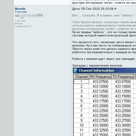
(русскую инструкцию читал - ответа не на
Boroda
Дата: 09 Сен 2010 16:10:04
#
Участник
Вах ... Спасибо. Я ж думал, что "кабель" -
с авг 2006
Тады другой вопрос: насколько часто мо
Москва
использовании компьютера с кабелем пр
Сообщений: 137
(русскую инструкцию читал - ответа не 
Ну во первых "кабель" - это не только пр
составе которой имеется встроенный прео
Что касается того, насколько часто може
каналов. Ну и как часто ты собираешься эт
Просто через комп это делать намного про
работать последовательно с каждым из пар
Работа с компом идет через три закладки:
Закладка с параметрами каналов: