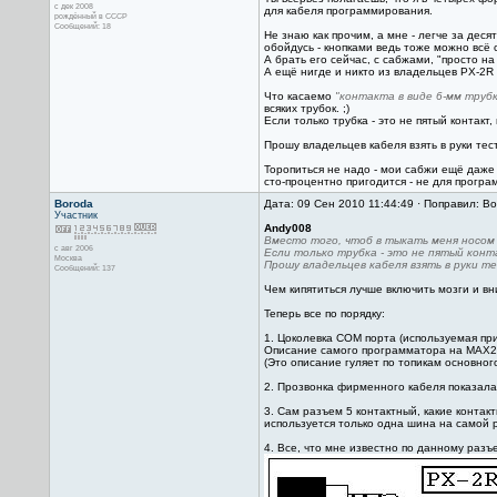
с дек 2008
для кабеля программирования.
рождённый в СССР
Сообщений: 18
Не знаю как прочим, а мне - легче за деся
обойдусь - кнопками ведь тоже можно всё 
А брать его сейчас, с сабжами, "просто на
А ещё нигде и никто из владельцев PX-2R н
Что касаемо
"контакта в виде 6-мм трубк
всяких трубок. ;)
Если только трубка - это не пятый контакт
Прошу владельцев кабеля взять в руки те
Торопиться не надо - мои сабжи ещё даже 
сто-процентно пригодится - не для програ
Boroda
Дата: 09 Сен 2010 11:44:49 · Поправил: Bo
Участник
Andy008
Вместо того, чтоб в тыкать меня носом 
с авг 2006
Если только трубка - это не пятый конт
Москва
Прошу владельцев кабеля взять в руки т
Сообщений: 137
Чем кипятиться лучше включить мозги и вн
Теперь все по порядку:
1. Цоколевка COM порта (используемая п
Описание самого программатора на MAX232
(Это описание гуляет по топикам основног
2. Прозвонка фирменного кабеля показала,
3. Сам разъем 5 контактный, какие контак
используется только одна шина на самой р
4. Все, что мне известно по данному разъ