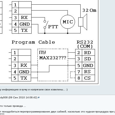
у информацию в кучку и напрягаем свои извилины... :)
ndy008 (09 Сен 2010 14:08:42)
#
это только провода ...
ет понадобиться перепрограммирование двух сабжей, насколько это нудная процедура при 
???