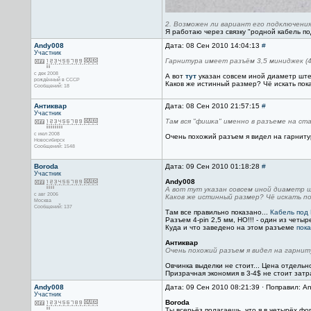
2. Возможен ли вариант его подключения
Я работаю через связку "родной кабель п
Andy008
Дата: 08 Сен 2010 14:04:13
#
Участник
Гарнитура имеет разъём 3,5 миниджек (4 p
с дек 2008
А вот
тут
указан совсем иной диаметр ште
рождённый в СССР
Каков же истинный размер? Чё искать пок
Сообщений: 18
Антиквар
Дата: 08 Сен 2010 21:57:15
#
Участник
Там вся "фишка" именно в разъеме на ст
с июл 2008
Очень похожий разъем я видел на гарниту
Новосибирск
Сообщений: 1548
Boroda
Дата: 09 Сен 2010 01:18:28
#
Участник
Andy008
А вот тут указан совсем иной диаметр 
с авг 2006
Каков же истинный размер? Чё искать п
Москва
Сообщений: 137
Там все правильно показано...
Кабель под
Разъем 4-pin 2,5 мм, НО!!! - один из четыре
Куда и что заведено на этом разъеме
пока
Антиквар
Очень похожий разъем я видел на гарни
Овчинка выделки не стоит... Цена отдельн
Призрачная экономия в 3-4$ не стоит затр
Andy008
Дата: 09 Сен 2010 08:21:39 · Поправил: A
Участник
Boroda
Ты всерьёз полагаешь, что я в четырёх фо