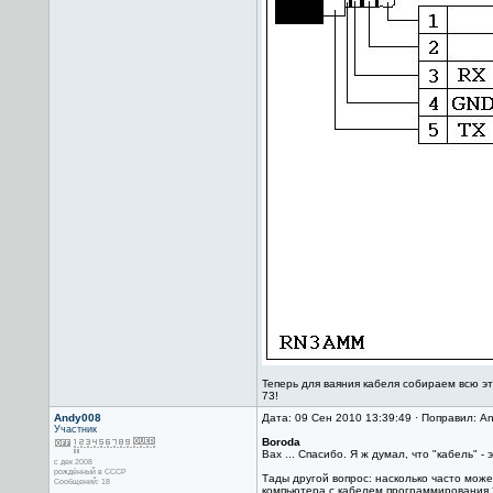
Теперь для ваяния кабеля собираем всю эт
73!
Andy008
Дата: 09 Сен 2010 13:39:49 · Поправил: A
Участник
Boroda
Вах ... Спасибо. Я ж думал, что "кабель" - 
с дек 2008
рождённый в СССР
Тады другой вопрос: насколько часто мож
Сообщений: 18
компьютера с кабелем программирования 