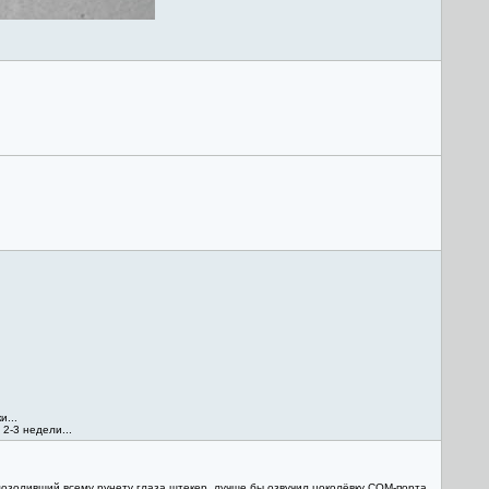
и...
2-3 недели...
амозоливший всему рунету глаза штекер, лучше бы озвучил цоколёвку COM-порта