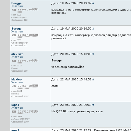
Sergge
Дата: 19 Май 2020 20:19:32
#
Участник
комрады, а есть конвертер кодплагов для дмр радиоста
ретевиса?
с окт 2005
Санкт-Петербург
Сообщений: 122
Sergge
Дата: 19 Май 2020 20:19:55
#
Участник
комрады, а есть конвертер кодплагов для дмр радиоста
ретевиса?
с окт 2005
Санкт-Петербург
Сообщений: 122
alex.kzn
Дата: 20 Май 2020 15:16:03
#
Участник
Sergge
с авг 2012
через chirp попробуйте
Казань
Сообщений: 680
Mexico
Дата: 22 Май 2020 15:48:59
#
Участник
спам
с янв 2004
Москва
Сообщений: 2357
юра1
Дата: 23 Май 2020 21:09:49
#
Участник
На QRZ.RU тему прихлопнули, жаль.
с янв 2008
сиби-рь 302RS027
Сообщений: 1069
юра1
Дата: 23 Май 2020 21:12:29 · Поправил: юра1 (23 Май 