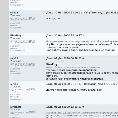
с ноя 2020
Оренбург
Сообщений: 7
sky16
Дата: 30 Ноя 2020 14:20:23 · Поправил: sky16 (30 Ноя 
Участник
повтор, дел
с ноя 2020
Оренбург
Сообщений: 7
PinkFloyd
Дата: 30 Ноя 2020 14:49:37
#
Участник
для организации в поля (точнее леса, буровые) нужны
А у Вас в организации радиолюбители работают? На к
с авг 2008
тыкать от нечего делать?
Оренбург
Для работы нужно брать профессиональные станции - о
Сообщений: 624
sky16
Дата: 01 Дек 2020 06:39:22
#
Участник
PinkFloyd
нужно брать профессиональные станции
с ноя 2020
так-так, с этого момента
по-подробнее
..
Оренбург
хотя обычно, за "профессиональное" нужно сразу подки
Сообщений: 7
чём речь..
я только
"за" отсутствие лишних кнопочек
sky16
Дата: 01 Дек 2020 07:27:17 · Поправил: sky16 (01 Дек 
Участник
да что такое происходит? опять дубль! дел
с ноя 2020
Оренбург
Сообщений: 7
smirnoff
Дата: 01 Дек 2020 13:13:21
#
Участник
как я понял, рации можно настроить на определенн
диапазона. но возможно ли это сделать на этой ста
с фев 2009