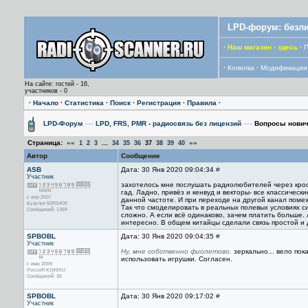
LPD-форум: безли
·
Наш магазин - здесь
·
П
·
Копилка
·
Модификации
На сайте: гостей - 16,
участников - 0
·
Начало
·
Статистика
·
Поиск
·
Регистрация
·
Правила
·
LPD-Форум
—›
LPD, FRS, PMR - радиосвязь без лицензий
—›
Вопросы нович
Страница:
««
...
»»
1
2
3
34
35
36
37
38
39
40
Автор
Сообщение
ASB
Дата: 30 Янв 2020 09:04:34
#
Участник
захотелось мне послушать радиолюбителей через кросб
гад. Ладно, привёз и кенвуд и векторы- все классическ
с апр 2007
данной частоте. И при переходе на другой канал поме
Бузулук 50RS409
Так что смоделировать в реальных полевых условиях си
Сообщений: 1369
сложно. А если всё одинаково, зачем платить больше.
интересно. В общем китайцы сделали связь простой и 
SPBOBL
Дата: 30 Янв 2020 09:04:35
#
Участник
Ну, мне собственно фиолетово.
зеркально... вело пок
использовать игрушки. Согласен.
с июн 2009
РоссиЯ KO49XU
Сообщений: 36
SPBOBL
Дата: 30 Янв 2020 09:17:02
#
Участник