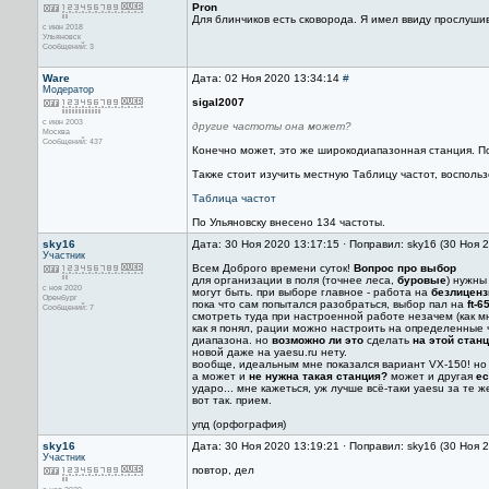
Pron
Для блинчиков есть сковорода. Я имел ввиду прослуши
с июн 2018
Ульяновск
Сообщений: 3
Ware
Дата: 02 Ноя 2020 13:34:14
#
Модератор
sigal2007
с июн 2003
другие частоты она может?
Москва
Сообщений: 437
Конечно может, это же широкодиапазонная станция. По
Также стоит изучить местную Таблицу частот, воспол
Таблица частот
По Ульяновску внесено 134 частоты.
sky16
Дата: 30 Ноя 2020 13:17:15 · Поправил: sky16 (30 Ноя 
Участник
Всем Доброго времени суток!
Вопрос про выбор
для организации в поля (точнее леса,
буровые
) нужны
с ноя 2020
могут быть. при выборе главное - работа на
безлицен
Оренбург
пока что сам попытался разобраться, выбор пал на
ft-65
Сообщений: 7
смотреть туда при настроенной работе незачем (как мн
как я понял, рации можно настроить на определенные 
диапазона. но
возможно ли это
сделать
на этой стан
новой даже на yaesu.ru нету.
вообще, идеальным мне показался вариант VX-150! но 
а может и
не нужна такая станция?
может и другая
ес
ударо... мне кажеться, уж лучше всё-таки yaesu за те ж
вот так. прием.
упд (орфография)
sky16
Дата: 30 Ноя 2020 13:19:21 · Поправил: sky16 (30 Ноя 
Участник
повтор, дел