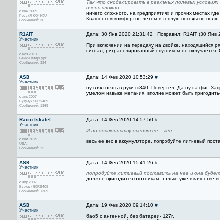
Так что смоделировать в реальных полевых условиях
очень сложно
с июн 2009
ничего сложного, на предприятиях и прочих местах гд
РоссиЯ KO49XU
Квашенгом комфортно летом в тёплую погоды по полю 
Сообщений: 36
R1AIT
Дата: 30 Янв 2020 21:31:42 · Поправил: R1AIT (30 Янв 
Участник
При включении на передачу на двойке, находящийся ря
сигнал, ретранслированный спутником не получается. 
с ноя 2010
Санкт-Петербург
Сообщений: 334
ASB
Дата: 14 Фев 2020 10:53:29
#
Участник
ну взял опять в руки гп340. Повертел. Да ну на фиг. За
умелом навыке метания, вполне может быть пригодить
с апр 2007
Бузулук 50RS409
Сообщений: 1369
Radio Iskatel
Дата: 14 Фев 2020 14:57:50
#
Участник
И по достоинству оценят её... вес
с июл 2019
весь ее вес в аккумуляторе, попробуйте литиевый пост
USA
Сообщений: 25
ASB
Дата: 14 Фев 2020 15:41:26
#
Участник
попробуйте литиевый поставить на нее и она будет
должно пригодится охотникам, только уже в качестве в
с апр 2007
Бузулук 50RS409
Сообщений: 1369
ASB
Дата: 19 Фев 2020 09:14:10
#
Участник
бао5 с антенной, без батареи- 127г.