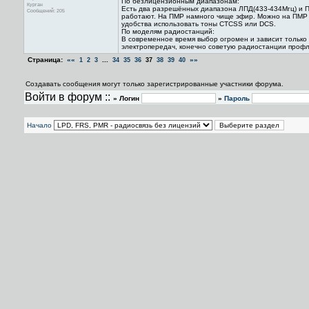
По безлицензионным диапазонам:
Курган
Есть два разрешённых диапазона ЛПД(433-434Мгц) и П
Сообщений: 205
работают. На ПМР намного чище эфир. Можно на ПМР д
удобства использовать тоны CTCSS или DCS.
По моделям радиостанций:
В современное время выбор огромен и зависит только
электропередач, конечно советую радиостанции профли
Страница:
««
...
»»
1
2
3
34
35
36
37
38
39
40
Создавать сообщения могут только зарегистрированные участники форума.
Войти в форум ::
» Логин
»
Пароль
Начало