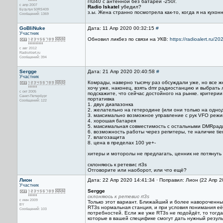
гп340 с антенной без батарей -250г.
с апр 2007
Radio Iskatel
убедил?
Бузулук 50RS409
з.ы. Жена странно посмотрела как-то, когда я на кухон
Сообщений: 1369
GoBliNuke
Дата: 11 Апр 2020 00:32:15
#
Участник
Обновил ликбез по связи на УКВ:
https://radioalert.ru/2
с авг 2012
RadioAlert.ru
Сообщений: 394
Sergge
Дата: 21 Апр 2020 20:40:58
#
Участник
Комрады, наверно тысячу раз обсуждали уже, но все ж
хочу уже, наконец, взять dmr радиостанцию и выбрать 
с окт 2005
подскажите, что сейчас достойного на рынке. критерии
Санкт-Петербург
портативка
Сообщений: 122
1. двух диапазонка
2. желательно на гетеродине (или они только на одно
3. максимально возможное управление с рук VFO реж
4. хорошая батарея
5. максимальная совместимость с остальными DMRра
6. возможность работы через репитеры, те наличие tier i
7. влагозащита
8. цена в пределах 100 уе+-
хитеры и моторолы не предлагать, ценник не потянуть
склоняюсь к ретевис rt3s
Отговорите или наоборот, или что ещё?
Лион
Дата: 22 Апр 2020 14:41:34 · Поправил: Лион (22 Апр 
Участник
Sergge
склоняюсь к ретевис rt3s
с июн 2009
Только этот вариант. Ближайший и более навороченный
BY
RT3s нормальная станция, и при условия понимания её 
Сообщений: 103
потребностей. Если же уже RT3s не подойдёт, то тогд
которые в вашей специфике смогут дать нужный резуль