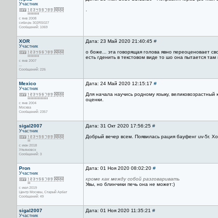
Участник
.
с янв 2008
сиби-рь 302RS027
Сообщений: 1069
XOR
Дата: 23 Май 2020 21:40:45
#
Участник
о боже... эта говорящая голова явно переоценовает св
есть гденить в текстовом виде то шо она пытается та
с янв 2007
...
Сообщений: 226
Mexico
Дата: 24 Май 2020 12:15:17
#
Участник
Для начала научись родному языку, великовозрастный 
оценки.
с янв 2004
Москва
Сообщений: 2357
sigal2007
Дата: 31 Окт 2020 17:56:25
#
Участник
Добрый вечер всем. Появилась рация бауфенг uv-5r. Хо
с июн 2018
Ульяновск
Сообщений: 3
Pron
Дата: 01 Ноя 2020 08:02:20
#
Участник
кроме как между собой разговаривать
Увы, но блинчики печь она не может:)
с июл 2019
Центр Москвы, Старый Арбат
Сообщений: 49
sigal2007
Дата: 01 Ноя 2020 11:35:21
#
Участник