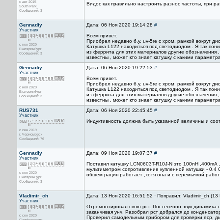
с авг 2015
Видос как правильно настроить разнос частоты, при раб
South Park
Сообщений: 3
Gennadiy
Дата: 06 Ноя 2020 19:14:28
#
Участник
Всем привет.
Приобрел недавно б.у. uv-5re с хром. рамкой вокруг 
с ноя 2020
Катушка L122 находиться под светодиодом . Я так пон
Екатеринбург
из феррита для этих материалов другие обозначения ,
Сообщений: 3
известны , может кто знает катушку с какими параметр
Gennadiy
Дата: 06 Ноя 2020 19:22:53
#
Участник
Всем привет.
Приобрел недавно б.у. uv-5re с хром. рамкой вокруг 
с ноя 2020
Катушка L122 находиться под светодиодом . Я так пон
Екатеринбург
из феррита для этих материалов другие обозначения ,
Сообщений: 3
известны , может кто знает катушку с какими параметр
RUS731
Дата: 06 Ноя 2020 22:45:45
#
Участник
Индуктивность должна быть указанной величины и соот
с сен 2019
г. Черноморск
Сообщений: 76
Gennadiy
Дата: 09 Ноя 2020 19:07:37
#
Участник
Поставил катушку LCN0603T-R10J-N это 100nH ,400mA 
мультиметром сопротивление купленной катушки - 0.4 О
с ноя 2020
общем рация работает ,хотя она и с перемычкой работ
Екатеринбург
Сообщений: 3
Vladimir_ch
Дата: 13 Ноя 2020 16:51:52 · Поправил: Vladimir_ch (13
Участник
Отремонтировал свою рст. Постепенно звук динамика 
заканчивая унч. Разобрал рст добрался до конденсато
с сен 2020
Проверил самодельным прибором для проверки еср, дык
Симферополь