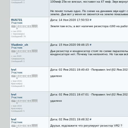
100мкф 25в не влезал, поставил на 47 мкф. Звук верну
Сообщений: 2
Не понял только одно, По схеме на динамик звук идёт
землю. Дык вот у меня не звонится на землю показывае
RUS731
Дата: 14 Ноя 2020 17:50:53
#
Участник
Земля там есть, а вот наличие резистора r160 на рабо
с сен 2019
г. Черноморск
Сообщений: 76
Vladimir_ch
Дата: 15 Ноя 2020 09:46:15
#
Участник
Дык резистор и конденсатор стоят по схеме параллельн
конденсаторе нет. Почему так непонятно. Но так как вс
с сен 2020
Симферополь
Сообщений: 2
lvvl
Дата: 02 Янв 2021 19:40:43 · Поправил: lvvl (02 Янв 20
Участник
удалено
с мая 2016
Красноярск
Сообщений: 5
lvvl
Дата: 02 Янв 2021 19:47:01 · Поправил: lvvl (02 Янв 20
Участник
удалено
с мая 2016
Красноярск
Сообщений: 5
lvvl
Дата: 02 Янв 2021 19:48:32
#
Участник
Друзья, подскажите что регулирует резистор VR2 ?