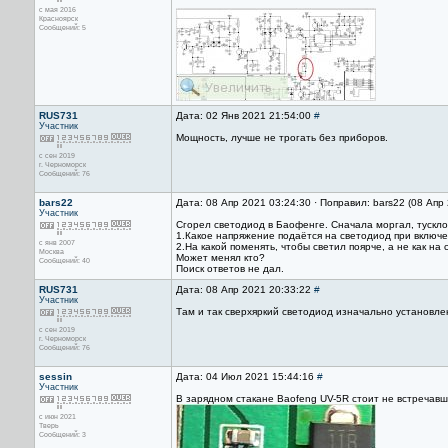
с мая 2016
Красноярск
Сообщений: 5
RUS731
Дата: 02 Янв 2021 21:54:00
#
Участник
Мощность, лучше не трогать без приборов.
с сен 2019
г. Черноморск
Сообщений: 76
bars22
Дата: 08 Апр 2021 03:24:30 · Поправил: bars22 (08 Апр
Участник
Сгорел светодиод в Баофенге. Сначала моргал, тускло 
1.Какое напряжение подаётся на светодиод при включ
с янв 2007
2.На какой поменять, чтобы светил поярче, а не как на
Москва
Может менял кто?
Сообщений: 40
Поиск ответов не дал.
RUS731
Дата: 08 Апр 2021 20:33:22
#
Участник
Там и так сверхяркий светодиод изначально установле
с сен 2019
г. Черноморск
Сообщений: 76
sessin
Дата: 04 Июл 2021 15:44:16
#
Участник
В зарядном стакане Baofeng UV-5R стоит не встречавш
с июн 2021
Тверь
Сообщений: 3