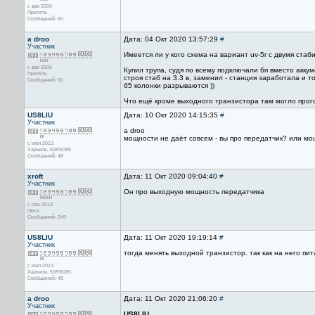
с дек 2006
Припять
Сообщений: 60
a droo
Дата: 04 Окт 2020 13:57:29
#
Участник
Имеется ли у кого схема на вариант uv-5r с двумя стаб
с дек 2006
Купил трупа, судя по всему подключали бп вместо акк
Припять
строя стаб на 3.3 в, заменил - станция заработала и т
Сообщений: 60
б5 колонки разрываются ))
Что ещё кроме выходного транзистора там могло прог
US8LIU
Дата: 10 Окт 2020 14:15:35
#
Участник
a droo
мощности не даёт совсем - вы про передатчик? или м
с июл 2013
Харьков, 50RS085
Сообщений: 48
xroft
Дата: 11 Окт 2020 09:04:40
#
Участник
Он про выходную мощность передатчика
с сен 2013
Омск
Сообщений: 249
US8LIU
Дата: 11 Окт 2020 19:19:14
#
Участник
тогда менять выходной транзистор. так как на него пи
с июл 2013
Харьков, 50RS085
Сообщений: 48
a droo
Дата: 11 Окт 2020 21:06:20
#
Участник
US8LIU