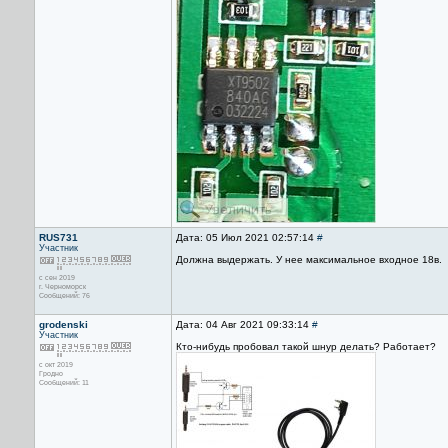
RUS731
Дата: 05 Июл 2021 02:57:14
#
Участник
Должна выдержать. У нее максимальное входное 18в.
с сен 2019
г. Черноморск
Сообщений: 76
grodenski
Дата: 04 Авг 2021 09:33:14
#
Участник
Кто-нибудь пробовал такой шнур делать? Работает?
с окт 2019
Гродно
Сообщений: 11