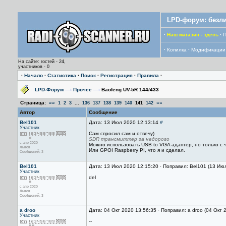
LPD-форум: безли
·
Наш магазин - здесь
·
П
·
Копилка
·
Модификации
На сайте: гостей - 24,
участников - 0
·
Начало
·
Статистика
·
Поиск
·
Регистрация
·
Правила
·
LPD-Форум
—›
Прочее
—›
Baofeng UV-5R 144/433
Страница:
««
...
»»
1
2
3
136
137
138
139
140
141
142
Автор
Сообщение
Bel101
Дата: 13 Июл 2020 12:13:14
#
Участник
Сам спросил сам и отвечу)
SDR трансмиттер за недорого
с апр 2020
Можно использовать USB to VGA адаптер, но только с чип
Львов
Или GPOI Raspberry PI, что я и сделал.
Сообщений: 3
Bel101
Дата: 13 Июл 2020 12:15:20 · Поправил: Bel101 (13 Ию
Участник
del
с апр 2020
Львов
Сообщений: 3
a droo
Дата: 04 Окт 2020 13:56:35 · Поправил: a droo (04 Окт 
Участник
--