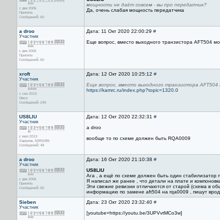
мощности не даёт совсем - вы про передатчик?
с дек 2006
Да, очень слабая мощность передатчика
Припять
Сообщений: 60
a droo
Дата: 11 Окт 2020 22:00:29
#
Участник
Еще вопрос, вместо выходного транзистора AFT504 мо
с дек 2006
Припять
Сообщений: 60
xroft
Дата: 12 Окт 2020 10:25:12
#
Участник
Еще вопрос, вместо выходного транзистора AFT504 
https://kamrc.ru/index.php?topic=1320.0
с сен 2013
Омск
Сообщений: 249
US8LIU
Дата: 12 Окт 2020 22:32:31
#
Участник
a droo
с июл 2013
вообще то по схеме должен быть RQA0009
Харьков, 50RS085
Сообщений: 48
a droo
Дата: 16 Окт 2020 21:10:38
#
Участник
US8LIU
Ага , а ещё по схеме должен быть один стабилизатор пи
с дек 2006
Я написал же ранее , что детали на плате и компоновка
Припять
Эти свежие ревизии отличаются от старой (схема в общ
Сообщений: 60
информацию по замене aft504 на rqa0009 , пишут вроде
Sieben
Дата: 23 Окт 2020 23:32:40
#
Участник
[youtube=https://youtu.be/3UPVvtMCo3w]