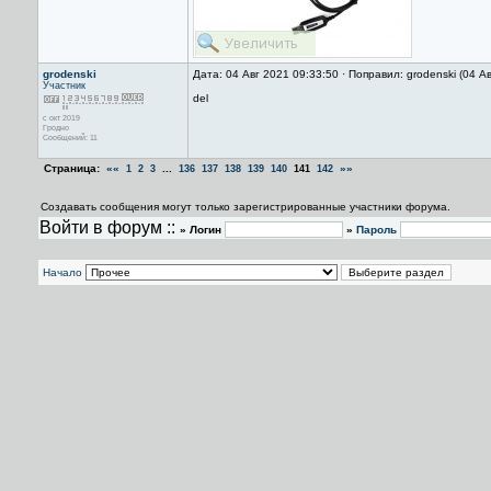
grodenski
Дата: 04 Авг 2021 09:33:50 · Поправил: grodenski (04 А
Участник
del
с окт 2019
Гродно
Сообщений: 11
Страница:
««
...
»»
1
2
3
136
137
138
139
140
141
142
Создавать сообщения могут только зарегистрированные участники форума.
Войти в форум ::
» Логин
»
Пароль
Начало