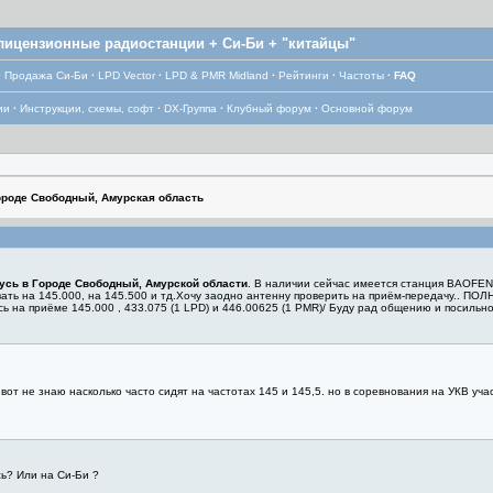
лицензионные радиостанции + Си-Би + "китайцы"
·
Продажа Си-Би
·
LPD Vector
·
LPD & PMR Midland
·
Рейтинги
·
Частоты
·
FAQ
ии
·
Инструкции, схемы, софт
·
DX-Группа
·
Клубный форум
·
Основной форум
роде Свободный, Амурская область
усь в Городе Свободный, Амурской области
. В наличии сейчас имеется станция BAOFENG
ать на 145.000, на 145.500 и тд.Хочу заодно антенну проверить на приём-передачу.. ПО
сь на приёме 145.000 , 433.075 (1 LPD) и 446.00625 (1 PMR)/ Буду рад общению и посильн
 вот не знаю насколько часто сидят на частотах 145 и 145,5. но в соревнования на УКВ уч
сь? Или на Си-Би ?