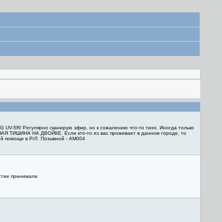
 UV-5R/ Регулярно сканирую эфир, но к сожалению что-то тихо. Иногда только
ЛНАЯ ТИШИНА НА ДВОЙКЕ. Если кто-то из вас проживает в данном городе, то
ой помощи в Р/Л. Позывной - АМ004
астие принимали