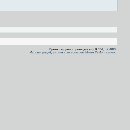
Время загрузки страницы (сек.): 0.034;
miniBB
®
Магазин раций, антенн и аксессуаров. Много Си-Би техники.