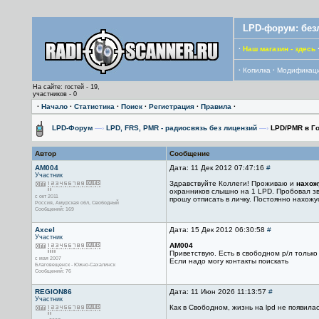
LPD-форум: без
·
Наш магазин - здесь
·
Копилка
·
Модификац
На сайте: гостей - 19,
участников - 0
·
Начало
·
Статистика
·
Поиск
·
Регистрация
·
Правила
·
LPD-Форум
—›
LPD, FRS, PMR - радиосвязь без лицензий
—›
LPD/PMR в Го
Автор
Сообщение
АМ004
Дата: 11 Дек 2012 07:47:16
#
Участник
Здравствуйте Коллеги! Проживаю и
нахож
охранников слышно на 1 LPD. Пробовал зв
с окт 2011
прошу отписать в личку. Постоянно нахожу
Россия, Амурская обл, Свободный
Сообщений: 169
Axcel
Дата: 15 Дек 2012 06:30:58
#
Участник
АМ004
Приветствую. Есть в свободном р/л только
с мая 2007
Если надо могу контакты поискать
Благовещенск - Южно-Сахалинск
Сообщений: 76
REGION86
Дата: 11 Июн 2026 11:13:57
#
Участник
Как в Свободном, жизнь на lpd не появила