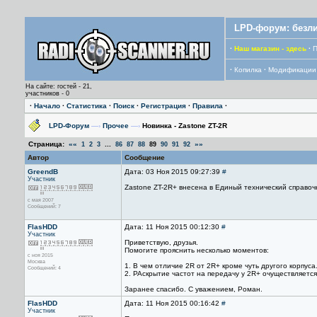
LPD-форум: безли
·
Наш магазин - здесь
·
П
·
Копилка
·
Модификации
На сайте: гостей - 21,
участников - 0
·
Начало
·
Статистика
·
Поиск
·
Регистрация
·
Правила
·
LPD-Форум
—›
Прочее
—›
Новинка - Zastone ZT-2R
Страница:
««
...
»»
1
2
3
86
87
88
89
90
91
92
Автор
Сообщение
GreendB
Дата: 03 Ноя 2015 09:27:39
#
Участник
Zastone ZT-2R+ внесена в Единый технический справо
с мая 2007
Сообщений: 7
FlasHDD
Дата: 11 Ноя 2015 00:12:30
#
Участник
Приветствую, друзья.
Помогите прояснить несколько моментов:
с ноя 2015
Москва
1. В чем отличие 2R от 2R+ кроме чуть другого корпуса
Сообщений: 4
2. РАскрытие частот на передачу у 2R+ очуществляется
Заранее спасибо. С уважением, Роман.
FlasHDD
Дата: 11 Ноя 2015 00:16:42
#
Участник