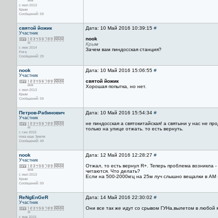
с июл 2013
Крым
Сообщений: 59
святой йожик
Дата: 10 Май 2016 10:39:15
#
Участник
nook
Крым
с июн 2014
Зачем вам пиндосская станция?
Рига
Сообщений: 29
nook
Дата: 10 Май 2016 15:06:55
#
Участник
святой йожик
Хорошая попытка, но нет.
с июл 2013
Крым
Сообщений: 59
Петров-Рабинович
Дата: 10 Май 2016 15:54:34
#
Участник
не пиндосская а святокитайская! а святыни у нас не пр
только на улице отжать. то есть вернуть.
с сен 2015
пока еще Земля
Сообщений: 49
nook
Дата: 12 Май 2016 12:28:27
#
Участник
Отжал, то есть вернул R+. Теперь проблема возникла 
читаются. Что делать?
с июл 2013
Если на 500-2000кгц на 25м луч слышно вещалки в АМ -
Крым
Сообщений: 59
ReNgEnGeR
Дата: 14 Май 2016 22:30:02
#
Участник
Они все так же идут со срывом ГУНа,вылетом в любой
с янв 2015