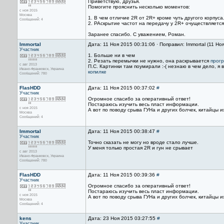
Приветствую, друзья.
Помогите прояснить несколько моментов:
с ноя 2015
Москва
1. В чем отличие 2R от 2R+ кроме чуть другого корпуса
Сообщений: 4
2. РАскрытие частот на передачу у 2R+ очуществляется
Заранее спасибо. С уважением, Роман.
Immortal
Дата: 11 Ноя 2015 00:31:06 · Поправил: Immortal (11 Но
Участник
1. Больше ни в чем
2. Резать перемычки не нужно, она раскрывается
прогр
с авг 2013
П.С. Картинки там поумирали :-( незнаю в чем дело, я 
Ивано-Франковск, Украина
копилке
Сообщений: 780
FlasHDD
Дата: 11 Ноя 2015 00:37:02
#
Участник
Огромное спасибо за оперативный ответ!
Постараюсь изучить весь пласт информации.
с ноя 2015
А вот по поводу срыва ГУНа и других болчек, китайцы 
Москва
Сообщений: 4
Immortal
Дата: 11 Ноя 2015 00:38:47
#
Участник
Точно сказать не могу но вроде стало лучше.
У меня только простая 2R и гун не срывает
с авг 2013
Ивано-Франковск, Украина
Сообщений: 780
FlasHDD
Дата: 11 Ноя 2015 00:39:36
#
Участник
Огромное спасибо за оперативный ответ!
Постараюсь изучить весь пласт информации.
с ноя 2015
А вот по поводу срыва ГУНа и других болчек, китайцы 
Москва
Сообщений: 4
kens
Дата: 23 Ноя 2015 03:27:55
#
Участник