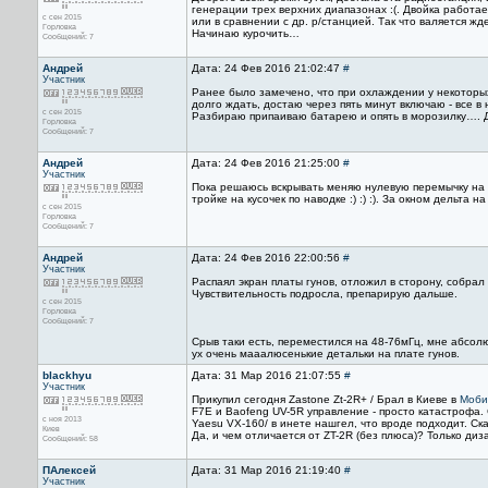
генерации трех верхних диапазонах :(. Двойка работае
с сен 2015
или в сравнении с др. р/станцией. Так что валяется жд
Горловка
Начинаю курочить…
Сообщений: 7
Андрeй
Дата: 24 Фев 2016 21:02:47
#
Участник
Ранее было замечено, что при охлаждении у некоторых
долго ждать, достаю через пять минут включаю - все в
с сен 2015
Разбираю припаиваю батарею и опять в морозилку…. До
Горловка
Сообщений: 7
Андрeй
Дата: 24 Фев 2016 21:25:00
#
Участник
Пока решаюсь вскрывать меняю нулевую перемычку на др
тройке на кусочек по наводке :) :) :). За окном дельта
с сен 2015
Горловка
Сообщений: 7
Андрeй
Дата: 24 Фев 2016 22:00:56
#
Участник
Распаял экран платы гунов, отложил в сторону, собрал
Чувствительность подросла, препарирую дальше.
с сен 2015
Горловка
Сообщений: 7
Срыв таки есть, переместился на 48-76мГц, мне абсолю
ух очень мааалюсенькие детальки на плате гунов.
blackhyu
Дата: 31 Мар 2016 21:07:55
#
Участник
Прикупил сегодня Zastone Zt-2R+ / Брал в Киеве в
Моби
F7E и Baofeng UV-5R управление - просто катастрофа.
с ноя 2013
Yaesu VX-160/ в инете нашгел, что вроде подходит. Ск
Киев
Да, и чем отличается от ZT-2R (без плюса)? Только ди
Сообщений: 58
ПАлексей
Дата: 31 Мар 2016 21:19:40
#
Участник