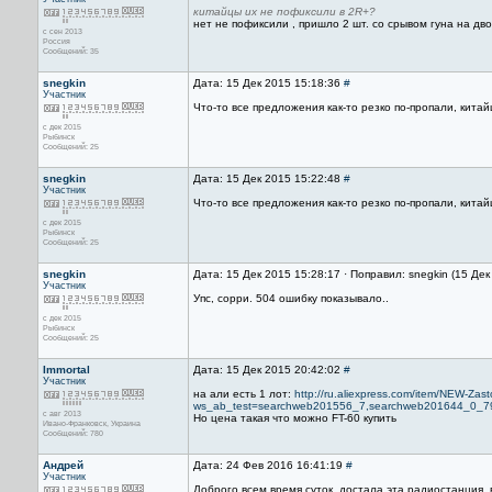
китайцы их не пофиксили в 2R+?
нет не пофиксили , пришло 2 шт. со срывом гуна на дв
с сен 2013
Россия
Сообщений: 35
snegkin
Дата: 15 Дек 2015 15:18:36
#
Участник
Что-то все предложения как-то резко по-пропали, кита
с дек 2015
Рыбинск
Сообщений: 25
snegkin
Дата: 15 Дек 2015 15:22:48
#
Участник
Что-то все предложения как-то резко по-пропали, кита
с дек 2015
Рыбинск
Сообщений: 25
snegkin
Дата: 15 Дек 2015 15:28:17 · Поправил: snegkin (15 Дек
Участник
Упс, сорри. 504 ошибку показывало..
с дек 2015
Рыбинск
Сообщений: 25
Immortal
Дата: 15 Дек 2015 20:42:02
#
Участник
на али есть 1 лот:
http://ru.aliexpress.com/item/NEW-Z
ws_ab_test=searchweb201556_7,searchweb201644_0_
с авг 2013
Но цена такая что можно FT-60 купить
Ивано-Франковск, Украина
Сообщений: 780
Андрeй
Дата: 24 Фев 2016 16:41:19
#
Участник
Доброго всем время суток, достала эта радиостанция, в