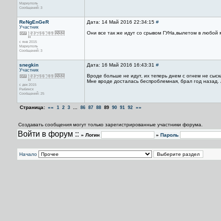
Мариуполь
Сообщений: 3
ReNgEnGeR
Дата: 14 Май 2016 22:34:15
#
Участник
Они все так же идут со срывом ГУНа,вылетом в любой
с янв 2015
Мариуполь
Сообщений: 3
snegkin
Дата: 16 Май 2016 16:43:31
#
Участник
Вроде больше не идут, их теперь днем с огнем не сыскат
Мне вроде досталась беспроблемная, брал год назад. 
с дек 2015
Рыбинск
Сообщений: 25
Страница:
««
...
»»
1
2
3
86
87
88
89
90
91
92
Создавать сообщения могут только зарегистрированные участники форума.
Войти в форум ::
» Логин
»
Пароль
Начало