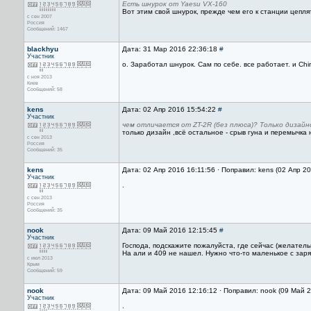
Есть шнурок от Yaesu VX-160
Вот этим свой шнурок, прежде чем его к станции цепля
с сен 2007
Россия
Сообщений: 1467
blackhyu
Дата: 31 Мар 2016 22:36:18
#
Участник
о. Заработал шнурок. Сам по себе. все работает. и Chi
с ноя 2013
Киев
Сообщений: 58
kens
Дата: 02 Апр 2016 15:54:22
#
Участник
чем отличается от ZT-2R (без плюса)? Только дизай
только дизайн ,всё остальное - срыв гуна и перемычка 
с сен 2013
Россия
Сообщений: 35
kens
Дата: 02 Апр 2016 16:11:56 · Поправил: kens (02 Апр 2
Участник
.
с сен 2013
Россия
Сообщений: 35
nook
Дата: 09 Май 2016 12:15:45
#
Участник
Господа, подскажите пожалуйста, где сейчас (желатель
На али и 409 не нашел. Нужно что-то маленькое с заряд
с июл 2013
Крым
Сообщений: 59
nook
Дата: 09 Май 2016 12:16:12 · Поправил: nook (09 Май 
Участник
.