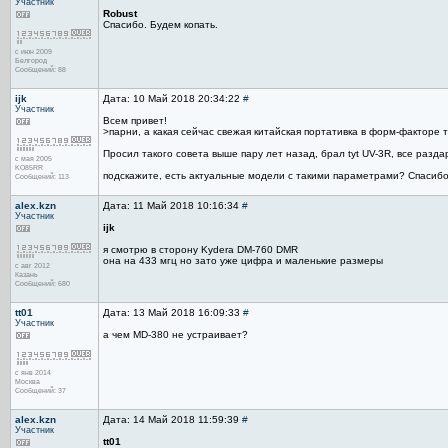
Участник
Robust
Спасибо. Будем копать.
с июн 2009
Белгород
Сообщений: 88
ijk
Дата: 10 Май 2018 20:34:22
#
Участник
Всем привет!
>парни, а какая сейчас свежая китайская портативка в форм-факторе 
Просил такого совета выше пару лет назад, брал tyt UV-3R, все разда
с мая 2005
KO85RR
подскажите, есть актуальные модели с такими параметрами? Спасибо
Сообщений: 113
alex.kzn
Дата: 11 Май 2018 10:16:34
#
Участник
ijk
я смотрю в сторону Kydera DM-760 DMR
она на 433 мгц но зато уже цифра и маленькие размеры
с авг 2012
Казань
Сообщений: 680
tt01
Дата: 13 Май 2018 16:09:33
#
Участник
а чем MD-380 не устраивает?
с янв 2014
Москва
Сообщений: 37
alex.kzn
Дата: 14 Май 2018 11:59:39
#
Участник
tt01