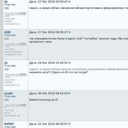
ijk
Дата: 27 Окт 2016 00:00:47
#
Участник
парни, а какая сейчас свежая китайская портативка в форм-факторе т
с мая 2005
KO85RR
Сообщений: 113
ASB
Дата: 27 Окт 2016 09:26:27
#
Участник
так оказывается мы были в курсе этой "гостайны" многие годы. Мы зна
прошитого чипа.
с апр 2007
Бузулук 50RS409
Сообщений: 1369
ijk
Дата: 29 Окт 2016 23:39:51
#
Участник
парни, а какая сейчас свежая китайская портативка в форм-факто
неужели нету? ( брать vx-3r что ли тогда?
с мая 2005
KO85RR
Сообщений: 113
ilya82
Дата: 30 Окт 2016 09:14:23
#
Участник
Берите puxung px-2r
с окт 2013
Киров
Сообщений: 163
R4PBV
Дата: 31 Окт 2016 08:33:07
#
Участник