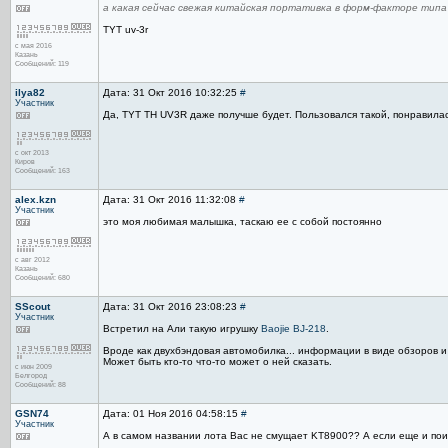
а какая сейчас свежая китайская портативка в форм-факторе типа
TYT uv-3r
с мая 2016
Казань
Сообщений: 119
ilya82
Дата: 31 Окт 2016 10:32:25
#
Участник
Да, TYT TH UV3R даже получше будет. Пользовался такой, понравилас
с окт 2013
Киров
Сообщений: 163
alex.kzn
Дата: 31 Окт 2016 11:32:08
#
Участник
это моя любимая малышка, таскаю ее с собой постоянно
с авг 2012
Казань
Сообщений: 680
SScout
Дата: 31 Окт 2016 23:08:23
#
Участник
Встретил на Али такую игрушку
Baojie BJ-218
.
Вроде как двухбэндовая автомобилка... информации в виде обзоров и
Может быть кто-то что-то может о ней сказать.
с июн 2009
Белгород
Сообщений: 88
GSN74
Дата: 01 Ноя 2016 04:58:15
#
Участник
А в самом названии лота Вас не смущает KT8900?? А если еще и поис