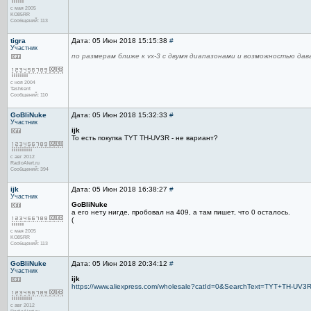
с мая 2005
KO85RR
Сообщений: 113
tigra
Дата: 05 Июн 2018 15:15:38
#
Участник
по размерам ближе к vx-3 с двумя диапазонами и возможностью да
с ноя 2004
Tashkent
Сообщений: 110
GoBliNuke
Дата: 05 Июн 2018 15:32:33
#
Участник
ijk
То есть покупка TYT TH-UV3R - не вариант?
с авг 2012
RadioAlert.ru
Сообщений: 394
ijk
Дата: 05 Июн 2018 16:38:27
#
Участник
GoBliNuke
а его нету нигде, пробовал на 409, а там пишет, что 0 осталось.
(
с мая 2005
KO85RR
Сообщений: 113
GoBliNuke
Дата: 05 Июн 2018 20:34:12
#
Участник
ijk
https://www.aliexpress.com/wholesale?catId=0&SearchText=TYT+TH-UV3
с авг 2012