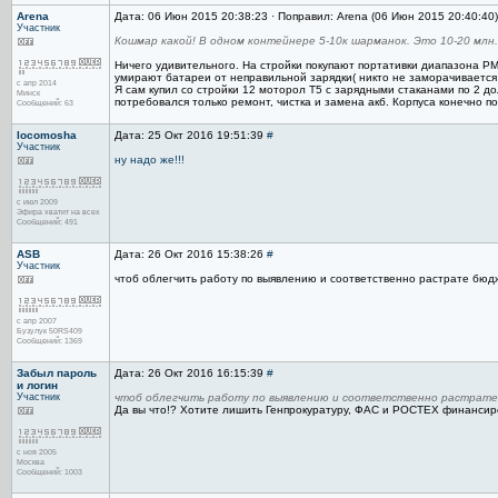
Arena
Дата: 06 Июн 2015 20:38:23 · Поправил: Arena (06 Июн 2015 20:40:40
Участник
Кошмар какой! В одном контейнере 5-10к шарманок. Это 10-20 млн.
Ничего удивительного. На стройки покупают портативки диапазона PM
умирают батареи от неправильной зарядки( никто не заморачивается
с апр 2014
Я сам купил со стройки 12 моторол Т5 с зарядными стаканами по 2 до
Минск
потребовался только ремонт, чистка и замена акб. Корпуса конечно по
Сообщений: 63
locomosha
Дата: 25 Окт 2016 19:51:39
#
Участник
ну надо же!!!
с июл 2009
Эфира хватит на всех
Сообщений: 491
ASB
Дата: 26 Окт 2016 15:38:26
#
Участник
чтоб облегчить работу по выявлению и соответственно растрате бюдж
с апр 2007
Бузулук 50RS409
Сообщений: 1369
Забыл пароль
Дата: 26 Окт 2016 16:15:39
#
и логин
Участник
чтоб облегчить работу по выявлению и соответственно растрате
Да вы что!? Хотите лишить Генпрокуратуру, ФАС и РОСТЕХ финансир
с ноя 2005
Москва
Сообщений: 1003