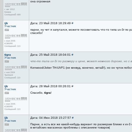
она огромная
с авг 2012
Казань
Сообщений: 680
ijk
Дата: 23 Май 2018 18:29:49
#
Участник
парни, ну чет я запутался, можете посоветовать что-то типа uv-3r п
спасибо!
с мая 2005
KO85RR
Сообщений: 113
tigra
Дата: 25 Май 2018 18:04:01
#
Участник
что-то типа uv-3r по размеру и цене, может немного дороже, но 
Kenwood/Joker TH-UVF1 (не кенвуд, конечно, китай!), но он чуток побо
с ноя 2004
Tashkent
Сообщений: 110
ijk
Дата: 28 Май 2018 00:26:01
#
Участник
Спасибо,
tigra
!
с мая 2005
KO85RR
Сообщений: 113
ijk
Дата: 04 Июн 2018 15:27:57
#
Участник
Парни, а есть все же какой-нибудь вариант по размерам ближе к vx-
в китайских магазинах проблемы с описанием товаров(