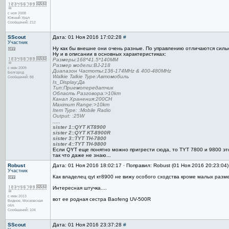
с ноя 2008
Южный Урал
Сообщений: 212
SScout
Дата: 01 Ноя 2016 17:02:28
#
Участник
Ну как бы внешне они очень разные. По управлению отличаются силь
Ну и в описании в основных характеристиках:
Размеры:168*41.5*140MM
Размер модели:BJ-218
с июн 2009
Диапазон Частоты:136-174MHz & 400-480MHz
Белгород
Walkie Talkie Type:Автомобиль
Сообщений: 88
Is_Display:Да
Тип:Приемопередатчик
Область Разговора:>10km
Канал Хранения:200CH
Maximum Range:>10km
Item Type: :Mobile Radio
Output: :25W
.....
sister 1::QYT KT8900
sister 2::QYT KT-8900R
sister 3::TYT TH-7800
sister 4::TYT TH-9800
Если QYT еще понятно можно пригрести сюда, то TYT 7800 и 9800 это
так что даже не знаю...
Robust
Дата: 01 Ноя 2016 18:02:17 · Поправил: Robust (01 Ноя 2016 20:23:04
Участник
Как владелец qyt кт8900 не вижу особого сходства кроме малых разме
Интересная штучка....
с июн 2013
вот ее родная сестра Baofeng UV-500R
Видное, Московская
обл.
Сообщений: 104
SScout
Дата: 01 Ноя 2016 23:37:28
#