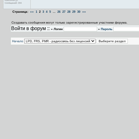
RadioAlert.ru
Сообщений: 394
Страница:
««
...
»»
1
2
3
4
5
26
27
28
29
30
Создавать сообщения могут только зарегистрированные участники форума.
Войти в форум ::
» Логин
»
Пароль
Начало