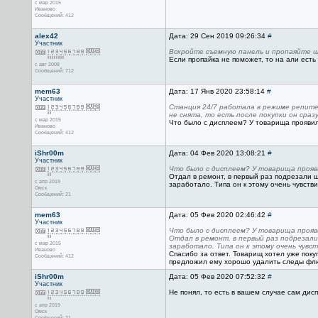
с мар 2015
Иваново
Сообщений: 412
alex42
Дата: 29 Сен 2019 09:26:34
#
Участник
Вскройте съемную панель и пропаяйте 
Если пропайка не поможет, то на али есть
с авг 2008
Сообщений: 712
mem63
Дата: 17 Янв 2020 23:58:14
#
Участник
Станция 24/7 работала в режиме репитер
не снята, то есть после покупки он сра
с мар 2015
Что было с дисплеем? У товарища проявил
Иваново
Сообщений: 412
iShr00m
Дата: 04 Фев 2020 13:08:21
#
Участник
Что было с дисплеем? У товарища прояв
Отдал в ремонт, в первый раз подрезали ш
с апр 2019
заработало. Типа он к этому очень чувств
Омск
Сообщений: 21
mem63
Дата: 05 Фев 2020 02:46:42
#
Участник
Что было с дисплеем? У товарища прояв
Отдал в ремонт, в первый раз подрезали
с мар 2015
заработало. Типа он к этому очень чувс
Иваново
Спасибо за ответ. Товарищ хотел уже поку
Сообщений: 412
предложил ему хорошо удалить следы флюс
iShr00m
Дата: 05 Фев 2020 07:52:32
#
Участник
Не понял, то есть в вашем случае сам дис
с апр 2019
Омск
Сообщений: 21