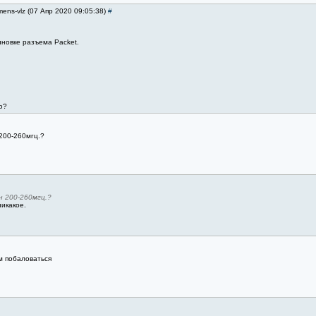
mens-vlz (07 Апр 2020 09:05:38)
#
новке разъема Packet.
ю?
200-260мгц.?
 200-260мгц.?
никакое.
м побаловаться