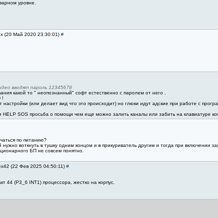
варном уровне.
ox (20 Май 2020 23:30:01)
#
 видео вводят пароль 12345678
ния какой то " неопознанный" софт естественно с паролем от него .
 !
настройки (или делает вид что это происходит) но глюки идут адские при работе с прогр
 HELP SOS просьба о помощи чем еще можно залить каналы или забить на клавиатуре ко
ючаться по питанию?
й нужно воткнуть в тушку одним концом и в прикуриватель другим и тогда при включении з
ационарного БП не совсем понятно.
ex42 (22 Фев 2025 04:50:11)
#
т 44 (P3_6 INT1) процессора, жестко на корпус.