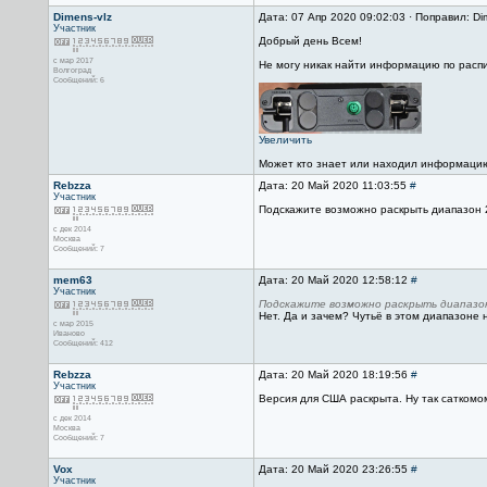
Dimens-vlz
Дата: 07 Апр 2020 09:02:03 · Поправил: Di
Участник
Добрый день Всем!
с мар 2017
Не могу никак найти информацию по распи
Волгоград
Сообщений: 6
Увеличить
Может кто знает или находил информаци
Rebzza
Дата: 20 Май 2020 11:03:55
#
Участник
Подскажите возможно раскрыть диапазон 
с дек 2014
Москва
Сообщений: 7
mem63
Дата: 20 Май 2020 12:58:12
#
Участник
Подскажите возможно раскрыть диапазон
Нет. Да и зачем? Чутьё в этом диапазоне 
с мар 2015
Иваново
Сообщений: 412
Rebzza
Дата: 20 Май 2020 18:19:56
#
Участник
Версия для США раскрыта. Ну так саткомо
с дек 2014
Москва
Сообщений: 7
Vox
Дата: 20 Май 2020 23:26:55
#
Участник