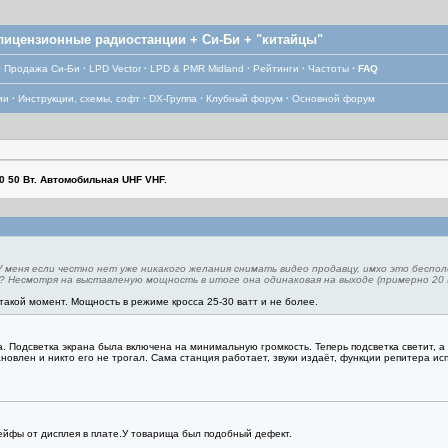
лицензионные радиостанции + Си-Би + "китайцы"
·
Продажа Си-Би
·
LPD Vector
·
LPD & PMR Midland
·
Рейтинги
·
Частоты
·
FAQ
ии
·
Инструкции, схемы, софт
·
DX-Группа
·
Клубный форум
·
Основной форум
0 50 Вт. Автомобильная UHF VHF.
 меня если честно нет уже никакого желания снимать видео продавцу, имхо это беспол
 Несмотря на выставленую мощность в итоге она одинаковая на выходе (примерно 20 В
акой момент. Мощность в режиме кросса 25-30 ватт и не более.
 Подсветка экрана была включена на минимальную громкость. Теперь подсветка светит, а э
ановлен и никто его не трогал. Сама станция работает, звуки издаёт, функции репитера ис
ейфы от дисплея в плате.У товарища был подобный дефект.