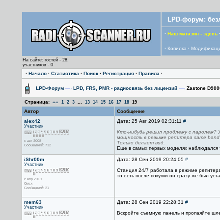
LPD-форум: без
·
Наш магазин - здесь
·
Копилка
·
Модификац
На сайте: гостей - 28,
участников - 0
·
Начало
·
Статистика
·
Поиск
·
Регистрация
·
Правила
·
LPD-Форум
—›
LPD, FRS, PMR - радиосвязь без лицензий
—›
Zastone D900
Страница:
««
...
1
2
3
13
14
15
16
17
18
19
Автор
Сообщение
alex42
Дата: 25 Авг 2019 02:31:11
#
Участник
Кто-нибудь решил проблему с паролем? У
мощность в режиме репитера same band?
с авг 2008
Только делает вид.
Сообщений: 712
Еще в самых первых моделях наблюдался т
iShr00m
Дата: 28 Сен 2019 20:24:05
#
Участник
Станция 24/7 работала в режиме репитера.
то есть после покупки он сразу же был уст
с апр 2019
Омск
Сообщений: 21
mem63
Дата: 28 Сен 2019 22:28:31
#
Участник
Вскройте съемную панель и пропаяйте шл