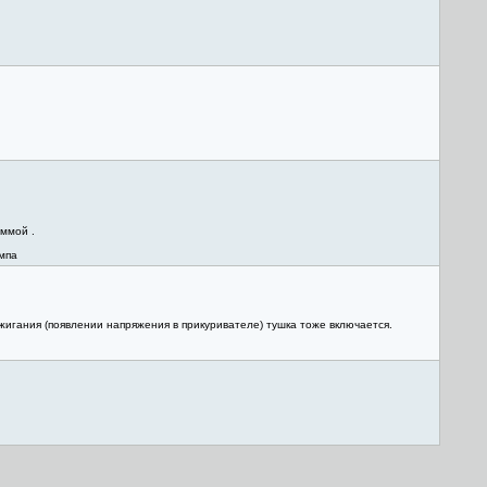
аммой .
мпа
ажигания (появлении напряжения в прикуривателе) тушка тоже включается.