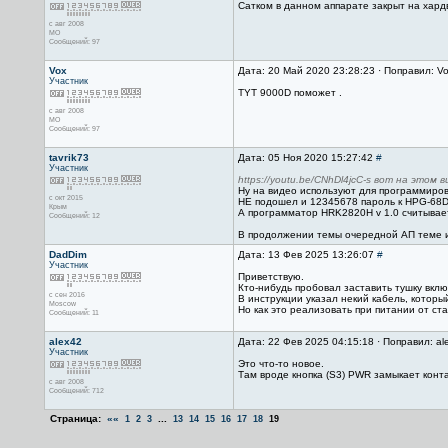
Сатком в данном аппарате закрыт на хард
с авг 2008
МО
Сообщений: 97
Vox
Дата: 20 Май 2020 23:28:23 · Поправил: V
Участник
TYT 9000D поможет .
с авг 2008
МО
Сообщений: 97
tavrik73
Дата: 05 Ноя 2020 15:27:42
#
Участник
https://youtu.be/CNhDl4jcC-s вот на этом
Ну на видео используют для программирова
с окт 2015
НЕ подошел и 12345678 пароль к HPG-68D
Крым
А программатор HRK2820H v 1.0 считывает 
Сообщений: 12
В продолжении темы очередной АП теме и
DadDim
Дата: 13 Фев 2025 13:26:07
#
Участник
Приветствую.
Кто-нибудь пробовал заставить тушку вкл
с сен 2016
В инструкции указал некий кабель, которы
Moscow
Но как это реализовать при питании от ст
Сообщений: 11
alex42
Дата: 22 Фев 2025 04:15:18 · Поправил: al
Участник
Это что-то новое.
Там вроде кнопка (S3) PWR замыкает контак
с авг 2008
Сообщений: 712
Страница:
««
...
1
2
3
13
14
15
16
17
18
19