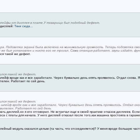
шлейфы от дисплея в плате.У товарища был подобный дефект.
 дисплей:
Ткни сюда...
а. Подсветка экрана была включена на минимальную громкость. Теперь подсветка свет
зу же был установлен и никто его не трогал. Сама станция работает, звуки издаёт, фу
ся такой же дефект.
ился такой же дефект.
лейф вроде как и все заработало. Через буквально день опять проявилось. Отдал снова. Я
ителен. Работает по сей день.
ился такой же дефект.
 шлейф вроде как и все заработало. Через буквально день опять проявилось. Отдал сно
твителен. Работает по сей день.
пать дисплей,но я его отговорил. Не встречал еще в своей практике отказов дисплеев. Ес
а с платы для начала. У него дисплей отказал после того,как машина простояла в гараже
плейный модуль оказался целым (та часть, что отсоединяется)? У меня вроде большую часть