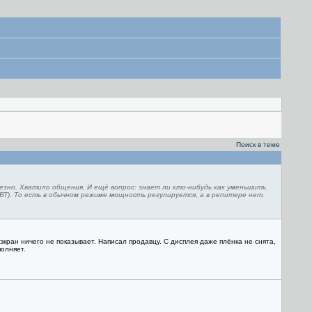
Поиск в теме
езно. Хватило общения. И ещё вопрос: знает ли кто-нибудь как уменьшить
Т). То есть в обычном режиме мощность регулируется, а в репитере нет.
кран ничего не показывает. Написал продавцу. С дисплея даже плёнка не снята,
полняет.