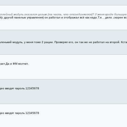
сплейный модуль оказался целым (та часть, что отсоединяется)? У меня вроде большую 
с другой панелью управления) он работал и отображал всё как надо.Т.е. , дело ,скорее вс
енький модуль, у меня тоже 2 рации. Проверял его, он так же не работал на второй. Кст
тает.Да и ФМ молчит.
део вводят пароль 12345678
део вводят пароль 12345678