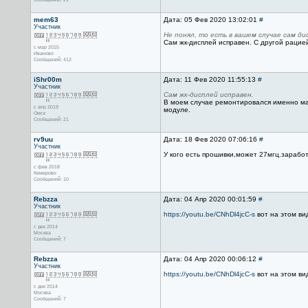
mem63
Дата: 05 Фев 2020 13:02:01
#
Участник
Не понял, то есть в вашем случае сам ди
Сам жк-дисплей исправен. С другой рацией(
с мар 2015
Иваново
Сообщений: 412
iShr00m
Дата: 11 Фев 2020 11:55:13
#
Участник
Сам жк-дисплей исправен.
В моем случае ремонтировался именно мал
с апр 2019
модуле.
Омск
Сообщений: 21
rv9uu
Дата: 18 Фев 2020 07:06:16
#
Участник
У кого есть прошивки,может 27мгц.зарабо
с фев 2018
Кемерово
Сообщений: 10
Rebzza
Дата: 04 Апр 2020 00:01:59
#
Участник
https://youtu.be/CNhDl4jcC-s
вот на этом ви
с дек 2014
Москва
Сообщений: 7
Rebzza
Дата: 04 Апр 2020 00:06:12
#
Участник
https://youtu.be/CNhDl4jcC-s
вот на этом ви
с дек 2014
Москва
Сообщений: 7