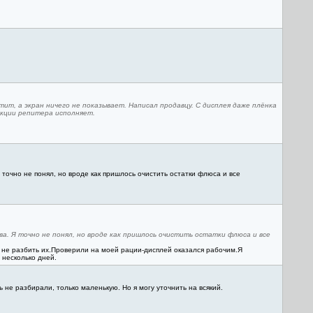
ит, а экран ничего не показывает. Написал продавцу. С дисплея даже плёнка
нкции репитера исполняет.
 точно не понял, но вроде как пришлось очистить остатки флюса и все
ва. Я точно не понял, но вроде как пришлось очистить остатки флюса и все
ли не разбить их.Проверили на моей рации-дисплей оказался рабочим.Я
 несколько дней.
 не разбирали, только маленькую. Но я могу уточнить на всякий.