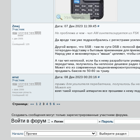
Zmej
Дата: 07 Дек 2023 11:39:45
#
Участник
Но проблема в чем - чип АМ синтетизируется из FSK 
с дек 2005
Да вроде там уже подразобрались с регистрами усилен
...
Сообщений: 129
Другой вопрос, что SSB - там по сути DSB с полосой ф
гетеродин-подставку к бытовым приемникам для приема 
Народ уже и кв-конвертеры к "кваше" цепляют, чтобы 
А так чип неплохой, если бы к нему разработали унив
передатчика, получилось бы неплохое дешевое радио п
Может кто из современных пацанов-микроконтроллерщик
продавать баксов по 50-60 за тушку.
aruz
Дата: 08 Дек 2023 00:20:16
#
Участник
трами для усилителя передатчика, получилось бы не
Может кт
с фев 2006
взял такой хороший аппаратик все прошивки к нему под
Амурская область
Сообщений: 62
Страница:
««
»»
1
2
3
4
5
6
Создавать сообщения могут только зарегистрированные участники форума.
Войти в форум ::
» Логин
»
Пароль
Начало