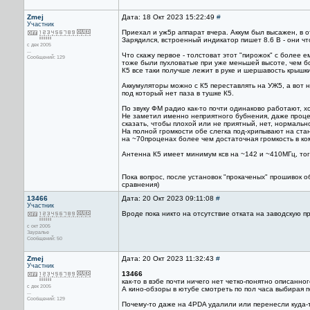
Zmej
Дата: 18 Окт 2023 15:22:49
#
Участник
Приехал и уж5р аппарат вчера. Аккум был высажен, в о
Зарядился, встроенный индикатор пишет 8.6 В - они чт
с дек 2005
...
Что скажу первое - толстоват этот "пирожок" с более 
Сообщений: 129
тоже были пухловатые при уже меньшей высоте, чем бол
К5 все таки получше лежит в руке и шершавость крышки
Аккумуляторы можно с К5 переставлять на УЖ5, а вот н
под который нет паза в тушке К5.
По звуку ФМ радио как-то почти одинаково работают, х
Не заметил именно неприятного бубнения, даже процент
сказать, чтобы плохой или не приятный, нет, нормальн
На полной громкости обе слегка под-хрипывают на ста
на ~70проценах более чем достаточная громкость в ко
Антенна К5 имеет минимум ксв на ~142 и ~410МГц, тог
Пока вопрос, после установок "прокаченых" прошивок о
сравнения)
13466
Дата: 20 Окт 2023 09:11:08
#
Участник
Вроде пока никто на отсутствие отката на заводскую п
с окт 2005
Зауралье
Сообщений: 50
Zmej
Дата: 20 Окт 2023 11:32:43
#
Участник
13466
как-то в вэбе почти ничего нет четко-понятно описанног
с дек 2005
А кино-обзоры в ютубе смотреть по пол часа выбирая 
...
Сообщений: 129
Почему-то даже на 4PDA удалили или перенесли куда-т