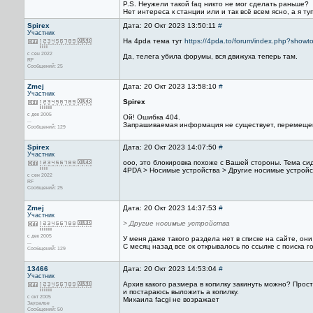
P.S. Неужели такой faq никто не мог сделать раньше?
Нет интереса к станции или и так всё всем ясно, а я туп
Spirex
Дата: 20 Окт 2023 13:50:11
#
Участник
На 4pda тема тут
https://4pda.to/forum/index.php?show
с сен 2022
Да, телега убила форумы, вся движуха теперь там.
RF
Сообщений: 25
Zmej
Дата: 20 Окт 2023 13:58:10
#
Участник
Spirex
с дек 2005
Ой! Ошибка 404.
...
Запрашиваемая информация не существует, перемеще
Сообщений: 129
Spirex
Дата: 20 Окт 2023 14:07:50
#
Участник
ооо, это блокировка похоже с Вашей стороны. Тема си
4PDA > Носимые устройства > Другие носимые устройс
с сен 2022
RF
Сообщений: 25
Zmej
Дата: 20 Окт 2023 14:37:53
#
Участник
> Другие носимые устройства
с дек 2005
У меня даже такого раздела нет в списке на сайте, он
...
С месяц назад все ок открывалось по ссылке с поиска г
Сообщений: 129
13466
Дата: 20 Окт 2023 14:53:04
#
Участник
Архив какого размера в копилку закинуть можно? Прост
и постараюсь выложить а копилку.
с окт 2005
Михаила facgi не возражает
Зауралье
Сообщений: 50