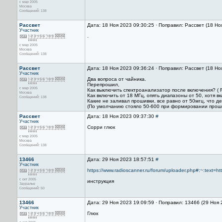
с мар 2005
Москва
Сообщений: 138
Рассвет
Дата: 18 Ноя 2023 09:30:25 · Поправил: Рассвет (18 Но
Участник
.
с мар 2005
Москва
Сообщений: 138
Рассвет
Дата: 18 Ноя 2023 09:36:24 · Поправил: Рассвет (18 Но
Участник
Два вопроса от чайника.
Перепрошил,
с мар 2005
Как выключить спектроанализатор после включения? ( F 
Москва
Как включить от 18 МГц, опять диапазоны от 50, хотя
Сообщений: 138
Какие не заливал прошивки, все равно от 50мгц, что д
(По умолчанию стояло 50-600 при формировании проши
Рассвет
Дата: 18 Ноя 2023 09:37:30
#
Участник
Сорри глюк
с мар 2005
Москва
Сообщений: 138
13466
Дата: 29 Ноя 2023 18:57:51
#
Участник
https://www.radioscanner.ru/forum/uploader.php#:~:text=
с окт 2005
инструкция
Зауралье
Сообщений: 50
13466
Дата: 29 Ноя 2023 19:09:59 · Поправил: 13466 (29 Ноя 
Участник
Глюк