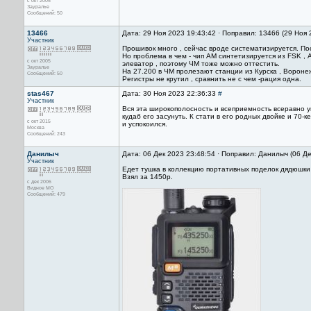
с окт 2005
Зауралье
Сообщений: 50
13466
Дата: 29 Ноя 2023 19:43:42 · Поправил: 13466 (29 Ноя
Участник
Прошивок много , сейчас вроде систематизируется. По
Но проблема в чем - чип АМ синтетизируется из FSK ,
с окт 2005
элеватор , поэтому ЧМ тоже можно оттестить.
Зауралье
На 27.200 в ЧМ пролезают станции из Курска , Воронеж
Сообщений: 50
Регистры не крутил , сравнить не с чем -рация одна.
stas467
Дата: 30 Ноя 2023 22:36:33
#
Участник
Вся эта широкополосность и всеприемность всеравно у
кудаб его засунуть. К стати в его родных двойке и 70-
с окт 2015
и успокоился.
Москва
Сообщений: 243
Данилыч
Дата: 06 Дек 2023 23:48:54 · Поправил: Данилыч (06 Д
Участник
Едет тушка в коллекцию портативных поделок дядюшки 
Взял за 1450р.
с дек 2006
Видное МО
Сообщений: 479