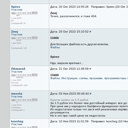
Spirex
Дата: 20 Окт 2023 14:55:26 · Поправил: Spirex (20 Окт 
Участник
Zmej
Точно, разлогинился, и тоже 404.
с сен 2022
RF
Сообщений: 25
Zmej
Дата: 20 Окт 2023 15:10:52
#
Участник
13466
с дек 2005
Для больших файлов есть другая копилка:
...
Файлы
Сообщений: 129
Spirex
Нда, маразм крепчает...
ПАлексей
Дата: 21 Окт 2023 12:38:59
#
Участник
13466
Файлы: Инструкции, схемы, прошивки, программаторы
с сен 2007
Россия
Сообщений: 1467
meesha
Дата: 03 Ноя 2023 00:40:44
#
Участник
Короче шляпа за 1.5 рубля.
За 1,5 рубля это более чем достойный аппарат, все до
с ноя 2014
При цене как у народного баофенга функционал поинт
Голицыно
Из недостатков только что ам в ней реализован коряво
Сообщений: 1
регулируется.
Но и это при такой цене не недостаток.
kovcheg
Дата: 10 Ноя 2023 11:01:56 · Поправил: kovcheg (10 Но
Участник
.