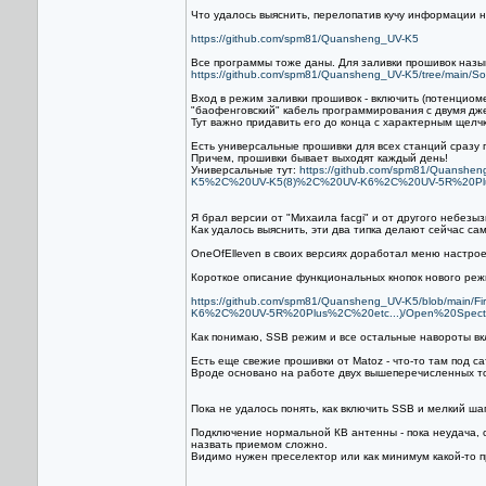
Что удалось выяснить, перелопатив кучу информации н
https://github.com/spm81/Quansheng_UV-K5
Все программы тоже даны. Для заливки прошивок наз
https://github.com/spm81/Quansheng_UV-K5/tree/main/So
Вход в режим заливки прошивок - включить (потенцио
"баофенговский" кабель программирования с двумя дж
Тут важно придавить его до конца с характерным щелчк
Есть универсальные прошивки для всех станций сразу п
Причем, прошивки бывает выходят каждый день!
Универсальные тут:
https://github.com/spm81/Quans
K5%2C%20UV-K5(8)%2C%20UV-K6%2C%20UV-5R%20Plu
Я брал версии от "Михаила facgi" и от другого небезыз
Как удалось выяснить, эти два типка делают сейчас с
OneOfElleven в своих версиях доработал меню настроек
Короткое описание функциональных кнопок нового реж
https://github.com/spm81/Quansheng_UV-K5/blob/m
K6%2C%20UV-5R%20Plus%2C%20etc...)/Open%20Spectru
Как понимаю, SSB режим и все остальные навороты вк
Есть еще свежие прошивки от Matoz - что-то там под с
Вроде основано на работе двух вышеперечисленных т
Пока не удалось понять, как включить SSB и мелкий ш
Подключение нормальной КВ антенны - пока неудача, ст
назвать приемом сложно.
Видимо нужен преселектор или как минимум какой-то п