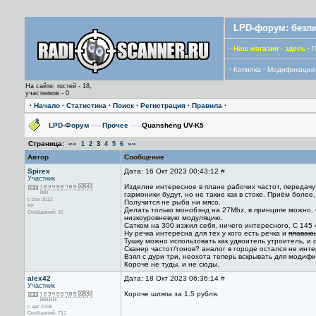
LPD-форум: безли
·
Наш магазин - здесь
·
П
·
Копилка
·
Модификации
На сайте: гостей - 18,
участников - 0
·
Начало
·
Статистика
·
Поиск
·
Регистрация
·
Правила
·
LPD-Форум
—›
Прочее
—›
Quansheng UV-K5
Страница:
««
»»
1
2
3
4
5
6
Автор
Сообщение
Spirex
Дата: 16 Окт 2023 00:43:12
#
Участник
Изделие интересное в плане рабочих частот, передачу
гармоники будут, но не такие как в стоке. Приём более
с сен 2022
Получится не рыба ни мясо.
RF
Делать только монобэнд на 27Mhz, в принципе можно. С
Сообщений: 25
низкоуровневую модуляцию.
Сатком на 300 изжил себя, ничего интересного. С 145 4
Ну речка интересна для тех у кого есть речка и
плаваю
Тушку можно использовать как удвоитель утроитель, и 
Сканер частот/тонов? аналог в городе остался не инт
Взял с дури три, неохота теперь вскрывать для модиф
Короче не туды, и не сюды.
alex42
Дата: 18 Окт 2023 06:36:14
#
Участник
Короче шляпа за 1.5 рубля.
с авг 2008
Сообщений: 712