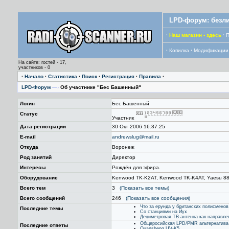
LPD-форум: безли
·
Наш магазин - здесь
·
П
·
Копилка
·
Модификации
На сайте: гостей - 17,
участников - 0
·
Начало
·
Статистика
·
Поиск
·
Регистрация
·
Правила
·
LPD-Форум
—›
Об участнике "Бес Башенный"
Логин
Бес Башенный
Статус
Участник
Дата регистрации
30 Окт 2006 16:37:25
E-mail
andrewslug@mail.ru
Откуда
Воронеж
Род занятий
Директор
Интересы
Рождён для эфира.
Оборудование
Kenwood TK-K2AT, Kenwood TK-K4AT, Yaesu 8800
Всего тем
3
(Показать все темы)
Всего сообщений
246
(Показать все сообщения)
Что за ерунда у британских полисменов
Последние темы
Со станциями на Йух
Дециметровая ТВ-антенна как направле
Общеросийская LPD/PMR альтернатива 
Последние ответы
Quansheng UV-K5