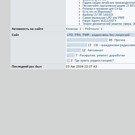
Радиостанции китайских производителе
Посоветуйте портативную рацию 27 МГ
Резинки и пружинки для Си-Би
Есть кто из Воронежа?
Baofeng UV-5R 144/433
Самая маленькая LPD или PMR
Рация Xiaomi MJDJJ01FY
Теория динамической решетки эфира. Э
Активность на сайте
Копилка: 1
::
Рейтинги: 1
Сайт
LPD, FRS, PMR - радиосвязь без лицензий
...
35
Прочее
...
17
CB - гражданская радиосвяз
...
12
Автоканал
...
7
Раскрытие, ремонт, доработки
...
2
Где купить радиостанцию?
Последний раз был
03 Авг 2026 22:37:43