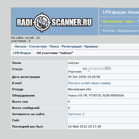
LPD-форум: безли
·
Наш магазин - здесь
·
П
·
Копилка
·
Модификации
На сайте: гостей - 14,
участников - 0
·
Начало
·
Статистика
·
Поиск
·
Регистрация
·
Правила
·
LPD-Форум
—›
Об участнике "nub1an"
Логин
nub1an
Статус
Участник
Дата регистрации
30 Окт 2006 18:29:56
E-mail
Послать е-mail через сервер
Откуда
Московская обл.
Оборудование
Yaesu VX-7R, FT-857D, AOR AR5000A
Всего тем
0
Всего сообщений
0
Активность на сайте
Частоты: 2
Сайт
Последний раз был
16 Май 2012 20:17:48