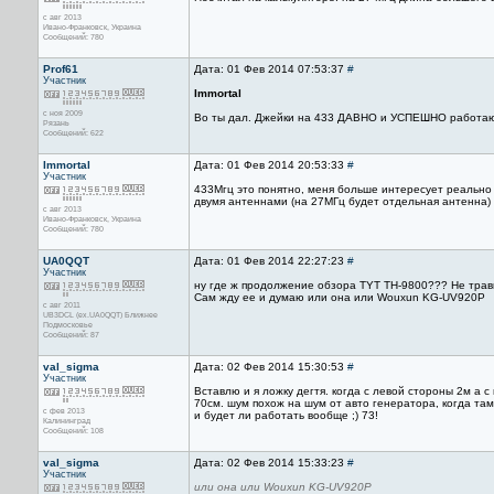
с авг 2013
Ивано-Франковск, Украина
Сообщений: 780
Prof61
Дата: 01 Фев 2014 07:53:37
#
Участник
Immortal
с ноя 2009
Во ты дал. Джейки на 433 ДАВНО и УСПЕШНО работают.
Рязань
Сообщений: 622
Immortal
Дата: 01 Фев 2014 20:53:33
#
Участник
433Мгц это понятно, меня больше интересует реально 
двумя антеннами (на 27МГц будет отдельная антенна)
с авг 2013
Ивано-Франковск, Украина
Сообщений: 780
UA0QQT
Дата: 01 Фев 2014 22:27:23
#
Участник
ну где ж продолжение обзора TYT TH-9800??? Не трав
Сам жду ее и думаю или она или Wouxun KG-UV920P
с авг 2011
UB3DCL (ex.UA0QQT) Ближнее
Подмосковье
Сообщений: 87
val_sigma
Дата: 02 Фев 2014 15:30:53
#
Участник
Вставлю и я ложку дегтя. когда с левой стороны 2м а 
70см. шум похож на шум от авто генератора, когда там 
с фев 2013
и будет ли работать вообще ;) 73!
Калининград
Сообщений: 108
val_sigma
Дата: 02 Фев 2014 15:33:23
#
Участник
или она или Wouxun KG-UV920P