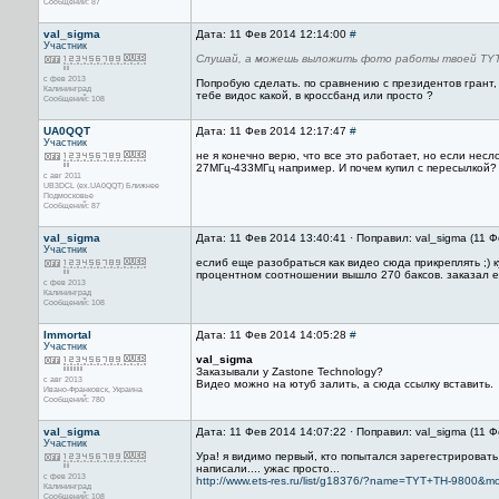
Сообщений: 87
val_sigma
Дата: 11 Фев 2014 12:14:00
#
Участник
Слушай, а можешь выложить фото работы твоей TYT 
с фев 2013
Попробую сделать. по сравнению с президентов грант, 
Калининград
тебе видос какой, в кроссбанд или просто ?
Сообщений: 108
UA0QQT
Дата: 11 Фев 2014 12:17:47
#
Участник
не я конечно верю, что все это работает, но если нес
27МГц-433МГц например. И почем купил с пересылкой?
с авг 2011
UB3DCL (ex.UA0QQT) Ближнее
Подмосковье
Сообщений: 87
val_sigma
Дата: 11 Фев 2014 13:40:41 · Поправил: val_sigma (11 
Участник
еслиб еще разобраться как видео сюда прикреплять ;) к
процентном соотношении вышло 270 баксов. заказал е
с фев 2013
Калининград
Сообщений: 108
Immortal
Дата: 11 Фев 2014 14:05:28
#
Участник
val_sigma
Заказывали у Zastone Technology?
с авг 2013
Видео можно на ютуб залить, а сюда ссылку вставить.
Ивано-Франковск, Украина
Сообщений: 780
val_sigma
Дата: 11 Фев 2014 14:07:22 · Поправил: val_sigma (11 
Участник
Ура! я видимо первый, кто попытался зарегестрировать 
написали.... ужас просто...
с фев 2013
http://www.ets-res.ru/list/g18376/?name=TYT+TH-9800&mo
Калининград
Сообщений: 108