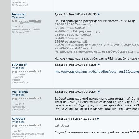
Электросталь
Сообщений: 43
Immortal
Дата: 05 Фев 2014 21:40:35
#
Участник
Нашел примерное распределение частот на 28 МГц:
28000-28030 Телеграф;
с авг 2013
28200-28300 маяки;
Ивано-Франковск, Украина
28400-500 ОБП (европа и пр.)
Сообщений: 780
28300-28450 латиносы;
28480-28600 наши;
29600 вызывная ЧМ
;
29520-29590 входы репитеров, 29620-29690 выходы 
29200-29300 АМ (редко)
Не забудте посмотреть наш, российский разрешенны
На каких еще частотах работают в ЧМ на любительско
ПАлексей
Дата: 06 Фев 2014 15:41:35
#
Участник
http://www.radioscanner.ru/bands/files/document120/castoti
с сен 2007
Россия
Сообщений: 1467
val_sigma
Дата: 07 Фев 2014 09:30:34
#
Участник
Добрый день коллеги! пришел мне долгожданный Comet 
1500 на 27мгц и непонятный самопал на магните 5/8 д
с фев 2013
шумов. говорит будто рядом стоял. кроссбанд между СВ
Калининград
что на 27мгц он может выдавать больше чем 10вт. вот ка
Сообщений: 108
UA0QQT
Дата: 11 Фев 2014 11:12:14
#
Участник
val_sigma
с авг 2011
Слушай, а можешь выложить фото работы твоей TYT TH
UB3DCL (ex.UA0QQT) Ближнее
Подмосковье