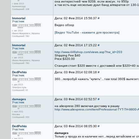
она интерестней чем 920й. если воксун. то 950p
с фев 2013
а так есть еще несколько дуал банд аппаратов от 130-
Калининград
Сообщений: 108
Immortal
Дата: 02 Фев 2014 15:56:37
#
Участник
Видео обзор
с авг 2013
[Видео YouTube - нажмите для просмотра]
Ивано-Франковск, Украина
Сообщений: 780
Immortal
Дата: 02 Фев 2014 17:15:22
#
Участник
http://www.446shop.com/views.asp?hw_id=203
Shipping Fee:$40
с авг 2013
Price:$320.00
Ивано-Франковск, Украина
Сообщений: 780
Станция стоит $320 вместе с доставкой или $320+40 з
DedPehto
Дата: 03 Фев 2014 02:08:18
#
Участник
360...попробуй нажать "купить"...там total 360$ вылезет.
с дек 2013
Электросталь
Сообщений: 43
damages
Дата: 03 Фев 2014 02:52:57
#
Участник
на aliexpress 280 включая доставку в рашку
http://www.aliexpress.com/item/Professional-TYT-TH-98
с июл 2011
Москва
Сообщений: 333
DedPehto
Дата: 03 Фев 2014 08:05:30
#
Участник
damages
Только у прода их в наличии нет...перед китайским нг с
с дек 2013