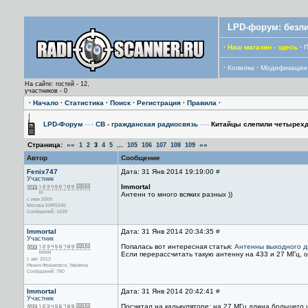
LPD-форум: безли
·
Наш магазин - здесь
·
П
·
Копилка
·
Модификации
На сайте: гостей - 12,
участников - 0
·
Начало
·
Статистика
·
Поиск
·
Регистрация
·
Правила
·
LPD-Форум
—›
CB - гражданская радиосвязь
—›
Китайцы слепили четырехд
Страница:
««
...
»»
1
2
3
4
5
105
106
107
108
109
Автор
Сообщение
Fenix747
Дата: 31 Янв 2014 19:19:00
#
Участник
Immortal
Антенн то много всяких разных ))
с июн 2009
Москва 50RS545
Сообщений: 1639
Immortal
Дата: 31 Янв 2014 20:34:35
#
Участник
Попалась вот интересная статья:
Антенны выходного дн
Если перерассчитать такую антенну на 433 и 27 МГц, 
с авг 2013
Ивано-Франковск, Украина
Сообщений: 780
Immortal
Дата: 31 Янв 2014 20:42:41
#
Участник
Посчитал на калькуляторе: на 27 МГц длина большего 