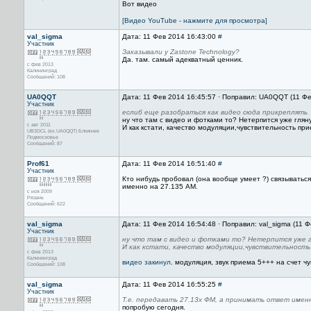
Вот видео
[Видео YouTube - нажмите для просмотра]
val_sigma
Дата: 11 Фев 2014 16:43:00
#
Участник
Заказывали у Zastone Technology?
Да. там. самый адекватный ценник.
с фев 2013
Калининград
Сообщений: 108
UA0QQT
Дата: 11 Фев 2014 16:45:57 · Поправил: UA0QQT (11 Ф
Участник
еслиб еще разобраться как видео сюда прикреплять
ну что там с видео и фотками то? Нетерпится уже гляну
с авг 2011
И как кстати, качество модуляции,чувствительность пр
UB3DCL (ex.UA0QQT) Ближнее
Подмосковье
Сообщений: 87
Prof61
Дата: 11 Фев 2014 16:51:40
#
Участник
Кто нибудь пробовал (она вообще умеет ?) связыватьс
именно на 27.135 АМ.
с ноя 2009
Рязань
Сообщений: 622
val_sigma
Дата: 11 Фев 2014 16:54:48 · Поправил: val_sigma (11 
Участник
ну что там с видео и фотками то? Нетерпится уже 
И как кстати, качество модуляции,чувствительность
с фев 2013
Калининград
видео закинул
. модуляция, звук приема 5+++ на счет ч
Сообщений: 108
val_sigma
Дата: 11 Фев 2014 16:55:25
#
Участник
Т.е. передавать 27.13х ФМ, а принимать ответ именн
попробую сегодня.