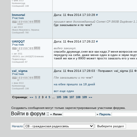
с фев 2013
Калининград
Сообщений: 108
Immortal
Дата: 11 Фев 2014 17:10:28
#
Участник
пришел мне долгожданный Comet CF-360B Duplexer 1.
Где заказывали и по чем?
с авг 2013
Ивано-Франковск, Украина
Сообщений: 780
UA0QQT
Дата: 11 Фев 2014 17:26:22
#
Участник
видео закинул.
спасибо дружище,снял все как надо.У меня вопросов н
с авг 2011
передачу на сиби, даже меню один в один и звуки подт
UB3DCL (ex.UA0QQT) Ближнее
такой же как и у 8900 может просто заказать его у ни
Подмосковье
Сообщений: 87
val_sigma
Дата: 11 Фев 2014 17:28:03 · Поправил: val_sigma (11 
Участник
Где заказывали и по чем?
с фев 2013
на ебее пришло за 18 дней
Калининград
Сообщений: 108
вот еще один
Страница:
««
...
»»
1
2
3
4
5
105
106
107
108
109
Создавать сообщения могут только зарегистрированные участники форума.
Войти в форум ::
» Логин
»
Пароль
Начало