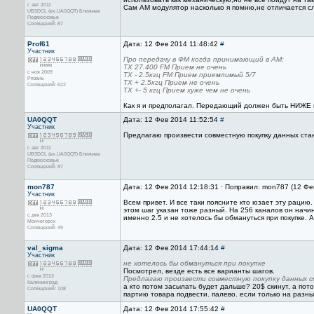
с авг 2011
Сам АМ модулятор насколько я помню,не отличается с
UB3DCL (ex.UA0QQT) Ближнее
Подмосковье
Сообщений: 87
Prof61
Дата: 12 Фев 2014 11:48:42
#
Участник
Про передачу в ФМ когда принимающий в АМ:
TX 27.400 FM Прием не очень
с ноя 2009
TX - 2.5кгц FM Прием приемлимый 5/7
Рязань
TX + 2.5кгц Прием не очень
Сообщений: 622
TX +- 5 кгц Прием хуже чем не очень
Как я и предполагал. Передающий должен быть НИЖЕ по
UA0QQT
Дата: 12 Фев 2014 11:52:54
#
Участник
Предлагаю произвести совместную покупку данных ста
с авг 2011
UB3DCL (ex.UA0QQT) Ближнее
Подмосковье
Сообщений: 87
mon787
Дата: 12 Фев 2014 12:18:31 · Поправил: mon787 (12 Фе
Участник
Всем привет. И все таки поясните кто юзает эту рацию
этом шаг указан тоже разный. На 256 каналов он начина
с дек 2013
именно 2.5 и не хотелось бы обмануться при покупке. 
Мончегорск
Сообщений: 49
val_sigma
Дата: 12 Фев 2014 17:44:14
#
Участник
не хотелось бы обмануться при покупке
Посмотрел, везде есть все варианты шагов.
с фев 2013
Предлагаю произвести совместную покупку данных с
Калининград
а кто потом засылать будет дальше? 20$ скинут, а пото
Сообщений: 108
партию товара подвести. палево. если только на разные
UA0QQT
Дата: 12 Фев 2014 17:55:42
#