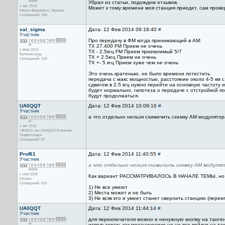
Убрал из статьи, подождем отзывов.
с авг 2013
Может к тому времени моя станция приедет, сам прове
Ивано-Франковск, Украина
Сообщений: 780
val_sigma
Дата: 12 Фев 2014 09:18:40
#
Участник
Про передачу в ФМ когда принимающий в АМ:
TX 27.400 FM Прием не очень
с фев 2013
TX - 2.5кгц FM Прием приемлимый 5/7
Калининград
TX + 2.5кгц Прием не очень
Сообщений: 108
TX +- 5 кгц Прием хуже чем не очень
Это очень кратенько. не было времени потестить.
передача с макс мощностью, расстояние около 4-5 км с
сдвигом в 2.5 кгц нужно перейти на основную частоту и
будет нормально. гипотеза о передаче с отстройкой по
будут продолжаться.
UA0QQT
Дата: 12 Фев 2014 10:09:16
#
Участник
а что отдельно нельзя схимичить схемку АМ модулятор
с авг 2011
UB3DCL (ex.UA0QQT) Ближнее
Подмосковье
Сообщений: 87
Prof61
Дата: 12 Фев 2014 11:40:55
#
Участник
а что отдельно нельзя схимичить схемку АМ модуля
с ноя 2009
Как вариант РАССМАТРИВАЛОСЬ В НАЧАЛЕ ТЕМЫ, но
Рязань
Сообщений: 622
1) Не все умеют
2) Места может и не быть
3) Не всяк кто и умеет станет сверлить станцию (перек
UA0QQT
Дата: 12 Фев 2014 11:44:14
#
Участник
для переключателя можно и ненужную кнопку на танген
использовать как механическую,но не все пойдут на та