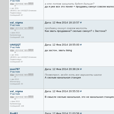
Участник
а кто потом засылать будет дальше?
да я уже все это понял + продавец скинул совсем мало
с авг 2011
UB3DCL (ex.UA0QQT) Ближнее
Подмосковье
Сообщений: 87
val_sigma
Дата: 12 Фев 2014 18:10:57
#
Участник
продавец скинул совсем малость
Как звать продавана? сколько скинул? с Застона?
с фев 2013
Калининград
Сообщений: 108
UA0QQT
Дата: 12 Фев 2014 18:55:00
#
Участник
да застон, звать tising
с авг 2011
UB3DCL (ex.UA0QQT) Ближнее
Подмосковье
Сообщений: 87
mon787
Дата: 12 Фев 2014 20:38:24
#
Участник
Посмотрел, везде есть все варианты шагов
А скольки канальная станция
с дек 2013
Мончегорск
Сообщений: 49
val_sigma
Дата: 12 Фев 2014 20:55:53
#
Участник
В смысле сколько канальная, это не канальная станция
с фев 2013
Калининград
Сообщений: 108
Prof61
Дата: 12 Фев 2014 21:03:56
#