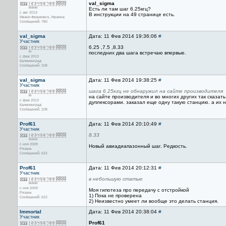
val_sigma
Есть ли там шаг 6.25кгц?
с авг 2013
В инструкции на 49 странице есть.
Ивано-Франковск, Украина
Сообщений: 780
val_sigma
Дата: 11 Фев 2014 19:36:06
#
Участник
6.25 ,7.5 ,8.33
последних два шага встречаю впервые.
с фев 2013
Калининград
Сообщений: 108
val_sigma
Дата: 11 Фев 2014 19:38:25
#
Участник
шага 6.25кгц не обнаружил на сайте производителя
на сайте производителя и во многих других так сказат
с фев 2013
дуплексорами. заказал еще одну такую станцию. а их 
Калининград
Сообщений: 108
Prof61
Дата: 11 Фев 2014 20:10:49
#
Участник
8.33
с ноя 2009
Новый авиадиапазонный шаг. Редкость.
Рязань
Сообщений: 622
Prof61
Дата: 11 Фев 2014 20:12:31
#
Участник
в небольшую статью
с ноя 2009
Моя гипотеза про передачу с отстройкой
Рязань
1) Пока не проверена
Сообщений: 622
2) Неизвестно умеет ли вообще это делать станция.
Immortal
Дата: 11 Фев 2014 20:38:04
#
Участник
Prof61