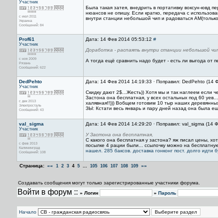
Участник
Была такая затея, внедрить в портативку воксун-ювд п
нюансов не опишу. Если кратко, передача с использова
с июл 2011
внутри станции небольшой чип и радоваться АМ(тольк
Украина
Сообщений: 84
Prof61
Дата: 14 Фев 2014 05:53:12
#
Участник
Доработка - распаять внутри станции небольшой чи
с ноя 2009
А тогда ещё сравнить надо будет - есть ли выгода от пе
Рязань
Сообщений: 622
DedPehto
Дата: 14 Фев 2014 14:19:33 · Поправил: DedPehto (14 
Участник
Скидку дают 2$...Жесть)) Хотя мы и так наглеем если
Застона она бесплатная, у всех остальных под 60 уев
с дек 2013
халявная!!))) Вобщем готовим 10 тыр наших деревянных
Электросталь
ЗЫ: Кстати весь январь и пару дней назад она была ещ
Сообщений: 43
val_sigma
Дата: 14 Фев 2014 14:29:20 · Поправил: val_sigma (14 
Участник
У Застона она бесплатная,
С какого она бесплатная у застона? яж писал цены, хо
с фев 2013
посылке 4 рации были... ссылочку можно на бесплатну
Калининград
нашел. 285 баксов. доставка гонконг пост. долго идти 
Сообщений: 108
Страница:
««
...
»»
1
2
3
4
5
105
106
107
108
109
Создавать сообщения могут только зарегистрированные участники форума.
Войти в форум ::
» Логин
»
Пароль
Начало