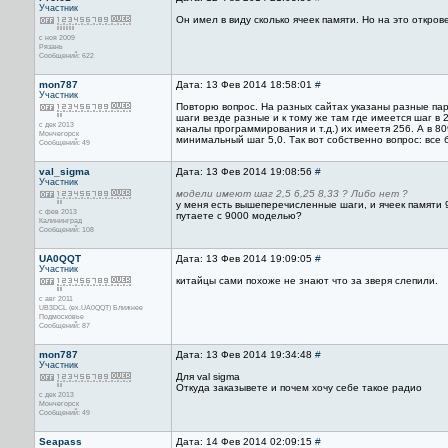
Участник
Он имел в виду сколько ячеек памяти. Но на это откро
с ноя 2009
Рязань
Сообщений: 622
mon787
Дата: 13 Фев 2014 18:58:01
#
Участник
Повторю вопрос. На разных сайтах указаны разные па
шаги везде разные и к тому же там где имеется шаг в 2
с дек 2013
каналы программирования и т.д.) их имеетя 256. А в 
Мончегорск
минимальный шаг 5,0. Так вот собственно вопрос: все 
Сообщений: 49
val_sigma
Дата: 13 Фев 2014 19:08:56
#
Участник
модели имеют шаг 2,5 6,25 8,33 ? Либо нет ?
у меня есть вышеперечисленные шаги, и ячеек памяти 9
с фев 2013
путаете с 9000 моделью?
Калининград
Сообщений: 108
UA0QQT
Дата: 13 Фев 2014 19:09:05
#
Участник
китайцы сами похоже не знают что за зверя слепили.
с авг 2011
UB3DCL (ex.UA0QQT) Ближнее
Подмосковье
Сообщений: 87
mon787
Дата: 13 Фев 2014 19:34:48
#
Участник
Для val sigma
Откуда заказывете и почем хочу себе такое радио
с дек 2013
Мончегорск
Сообщений: 49
Seapass
Дата: 14 Фев 2014 02:09:15
#