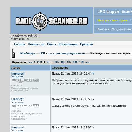
LPD-форум: безли
·
Наш магазин - здесь
·
П
·
Копилка
·
Модификации
На сайте: гостей - 20,
участников - 0
·
Начало
·
Статистика
·
Поиск
·
Регистрация
·
Правила
·
LPD-Форум
—›
CB - гражданская радиосвязь
—›
Китайцы слепили четырехд
Страница:
««
...
»»
1
2
3
4
5
105
106
107
108
109
Автор
Сообщение
Immortal
Дата: 11 Фев 2014 18:51:44
#
Участник
Собрал полезные сообщения из этой темы в небольшу
Если увидите неточности - пишите в ЛС.
с авг 2013
Ивано-Франковск, Украина
Сообщений: 780
UA0QQT
Дата: 11 Фев 2014 19:06:58
#
Участник
шага 6.25кгц не обнаружил на сайте производителя
с авг 2011
UB3DCL (ex.UA0QQT) Ближнее
Подмосковье
Сообщений: 87
Immortal
Дата: 11 Фев 2014 19:22:05
#
Участник