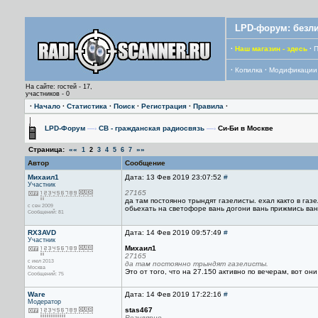
LPD-форум: безли
·
Наш магазин - здесь
·
П
·
Копилка
·
Модификации
На сайте: гостей - 17,
участников - 0
·
Начало
·
Статистика
·
Поиск
·
Регистрация
·
Правила
·
LPD-Форум
—›
CB - гражданская радиосвязь
—›
Си-Би в Москве
Страница:
««
»»
1
2
3
4
5
6
7
Автор
Сообщение
Михаил1
Дата: 13 Фев 2019 23:07:52
#
Участник
27165
да там постоянно трындят газелисты. ехал както в газ
с сен 2009
обьехать на светофоре вань догони вань прижмись ван
Сообщений: 81
RX3AVD
Дата: 14 Фев 2019 09:57:49
#
Участник
Михаил1
27165
с июл 2013
да там постоянно трындят газелисты.
Москва
Это от того, что на 27.150 активно по вечерам, вот он
Сообщений: 75
Ware
Дата: 14 Фев 2019 17:22:16
#
Модератор
stas467
Регулярно