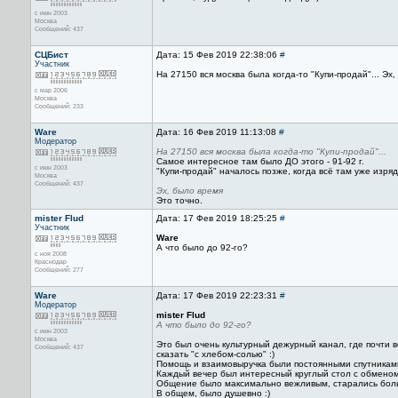
с июн 2003
Москва
Сообщений: 437
СЦБист
Дата: 15 Фев 2019 22:38:06
#
Участник
На 27150 вся москва была когда-то "Купи-продай"... Эх
с мар 2006
Москва
Сообщений: 233
Ware
Дата: 16 Фев 2019 11:13:08
#
Модератор
На 27150 вся москва была когда-то "Купи-продай"...
Самое интересное там было ДО этого - 91-92 г.
с июн 2003
"Купи-продай" началось позже, когда всё там уже изря
Москва
Сообщений: 437
Эх, было время
Это точно.
mister Flud
Дата: 17 Фев 2019 18:25:25
#
Участник
Ware
А что было до 92-го?
с ноя 2008
Краснодар
Сообщений: 277
Ware
Дата: 17 Фев 2019 22:23:31
#
Модератор
mister Flud
А что было до 92-го?
с июн 2003
Москва
Это был очень культурный дежурный канал, где почти 
Сообщений: 437
сказать "с хлебом-солью" :)
Помощь и взаимовыручка были постоянными спутникам
Каждый вечер был интересный круглый стол с обменом
Общение было максимально вежливым, старались больш
В общем, было душевно :)