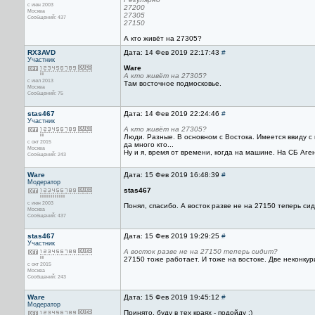
с июн 2003
27200
Москва
27305
Сообщений: 437
27150
А кто живёт на 27305?
RX3AVD
Дата: 14 Фев 2019 22:17:43
#
Участник
Ware
А кто живёт на 27305?
с июл 2013
Там восточное подмосковье.
Москва
Сообщений: 75
stas467
Дата: 14 Фев 2019 22:24:46
#
Участник
А кто живёт на 27305?
Люди. Разные. В основном с Востока. Имеется ввиду с 
с окт 2015
да много кто...
Москва
Ну и я, время от времени, когда на машине. На СБ Аге
Сообщений: 243
Ware
Дата: 15 Фев 2019 16:48:39
#
Модератор
stas467
с июн 2003
Понял, спасибо. А восток разве не на 27150 теперь си
Москва
Сообщений: 437
stas467
Дата: 15 Фев 2019 19:29:25
#
Участник
А восток разве не на 27150 теперь сидит?
27150 тоже работает. И тоже на востоке. Две неконку
с окт 2015
Москва
Сообщений: 243
Ware
Дата: 15 Фев 2019 19:45:12
#
Модератор
Принято, буду в тех краях - подойду :)