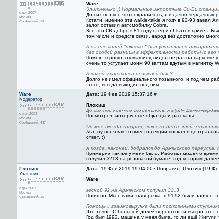
Ware
Элитненько :) Нормальные импортные Си-Би станции 
с дек 2007
До сих пор кое-что сохранилось, я в
Дачно-чердачных р
Москва
Кстати, именно эти walkie-talkie я году в 92-93 давал А
Сообщений: 18
залог оставил автомобилку Cobra.
Всё это CB добро в 81 году отец из Штатов привёз. Бы
том числе и средств связи, народ вёз достаточно много
А на его синей "трёшке" был установлен авторитетн
без особой разницы в эффективности работы (с его ж
Помню хорошо эту машину, видел не раз на парковке у 
очень то уступает моим 90 ваттам вдутым в магнитку Wi
А какой у вас тогда позывной был?
Долго не имел официального позывного, и под чем раб
этого, всегда выходил под ним.
Ware
Дата: 19 Фев 2019 15:37:16
#
Модератор
Плохиш
До сих пор кое-что сохранилось, я в [url= Дачно-чер
с июн 2003
Посмотрел, интересные образцы и рассказы..
Москва
Сообщений: 437
Он мне всегда говорил, что его Лён с этой четверть
Ага, ну вот я как-то вместо лекции поехал в центральн
ответ. :)
А когда, наконец, добрался до Армянского переулка, 
Примерно так же у меня было. Работал какое-то врем
получил 3213 на розоватой бумаге, под которым далее 
Плохиш
Дата: 19 Фев 2019 19:04:00 · Поправил: Плохиш (19 Фе
Участник
Ware
с дек 2007
весной 92 на Армянском получил 3213
Москва
Понятно. Мы с вами, наверняка, в 91-92 были заочно зн
Сообщений: 18
Помощь и взаимовыручка были постоянными спутник
Это точно. С большой долей вероятности вы про этот 
Год был 1992, машина у меня была, то ли ещё Жигули 