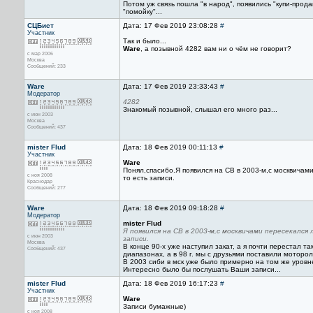
Потом уж связь пошла "в народ", появились "купи-прода
"помойку"...
СЦБист
Дата: 17 Фев 2019 23:08:28
#
Участник
Так и было...
Ware
, а позывной 4282 вам ни о чём не говорит?
с мар 2006
Москва
Сообщений: 233
Ware
Дата: 17 Фев 2019 23:33:43
#
Модератор
4282
Знакомый позывной, слышал его много раз...
с июн 2003
Москва
Сообщений: 437
mister Flud
Дата: 18 Фев 2019 00:11:13
#
Участник
Ware
Понял,спасибо.Я появился на СВ в 2003-м,с москвича
с ноя 2008
то есть записи.
Краснодар
Сообщений: 277
Ware
Дата: 18 Фев 2019 09:18:28
#
Модератор
mister Flud
Я появился на СВ в 2003-м,с москвичами пересекалс
с июн 2003
записи.
Москва
В конце 90-х уже наступил закат, а я почти перестал 
Сообщений: 437
диапазонах, а в 98 г. мы с друзьями поставили моторо
В 2003 сиби в мск уже было примерно на том же уровне
Интересно было бы послушать Ваши записи...
mister Flud
Дата: 18 Фев 2019 16:17:23
#
Участник
Ware
Записи бумажные)
с ноя 2008