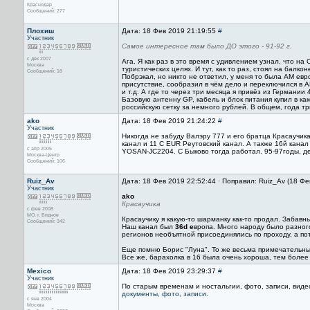
Краснодар
Сообщений: 277
Плохиш
Дата: 18 Фев 2019 21:19:55
#
Участник
Самое интересное там было ДО этого - 91-92 г.
с дек 2007
Ага. Я как раз в это время с удивлением узнал, что на
Москва
туристических целях. И тут, как то раз, стоял на балко
Сообщений: 18
Побрэкал, но никто не ответил, у меня то была AM евр
присутствие, сообразил в чём дело и переключился в А
и т.д. А где то через три месяца я привёз из Германии
Базовую антенну GP, кабель и блок питания купил в к
российскую сетку за немного рублей. В общем, года т
ako
Дата: 18 Фев 2019 21:24:22
#
Участник
Никогда не забуду Валэру 777 и его братца Красаучик
канал и 11 C EUR Реутовский канал. А также 16й кана
с апр 2005
YOSAN-JC2204. С Быково тогда работал. 95-97годы, д
Москва-Центр
Сообщений: 106
Ruiz_Av
Дата: 18 Фев 2019 22:52:44 · Поправил: Ruiz_Av (18 Фе
Участник
ako
Красаучика
с фев 2008
МО. г. Видное
Красаучику я какую-то шарманку как-то продал. Забавны
Сообщений: 342
Наш канал был
36d е
вропа. Много народу было разного
регионов необъятной присоединялись по проходу, а пото
Еще помню Борис "Луна". То же весьма примечательны
Все же, барахолка в 16 была очень хороша, тем более 
Mexico
Дата: 18 Фев 2019 23:29:37
#
Участник
По старым временам и ностальгии, фото, записи, виде
документы, фото, записи.
с янв 2004
Москва