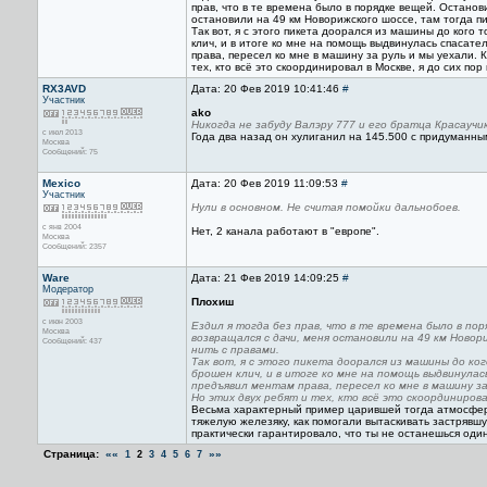
прав, что в те времена было в порядке вещей. Останов
остановили на 49 км Новорижского шоссе, там тогда пик
Так вот, я с этого пикета доорался из машины до кого
клич, и в итоге ко мне на помощь выдвинулась спасат
права, пересел ко мне в машину за руль и мы уехали. 
тех, кто всё это скоординировал в Москве, я до сих по
RX3AVD
Дата: 20 Фев 2019 10:41:46
#
Участник
ako
Никогда не забуду Валэру 777 и его братца Красаучи
с июл 2013
Года два назад он хулиганил на 145.500 с придуманны
Москва
Сообщений: 75
Mexico
Дата: 20 Фев 2019 11:09:53
#
Участник
Нули в основном. Не считая помойки дальнобоев.
с янв 2004
Нет, 2 канала работают в "европе".
Москва
Сообщений: 2357
Ware
Дата: 21 Фев 2019 14:09:25
#
Модератор
Плохиш
с июн 2003
Ездил я тогда без прав, что в те времена было в по
Москва
возвращался с дачи, меня остановили на 49 км Новори
Сообщений: 437
нить с правами.
Так вот, я с этого пикета доорался из машины до ко
брошен клич, и в итоге ко мне на помощь выдвинулас
предъявил ментам права, пересел ко мне в машину за
Но этих двух ребят и тех, кто всё это скоординирова
Весьма характерный пример царившей тогда атмосферы
тяжелую железяку, как помогали вытаскивать застрявш
практически гарантировало, что ты не останешься один
Страница:
««
»»
1
2
3
4
5
6
7