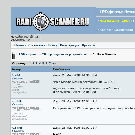
LPD-форум: безли
·
Наш магазин - здесь
·
П
·
Копилка
·
Модификации
На сайте: гостей - 13,
участников - 0
·
Начало
·
Статистика
·
Поиск
·
Регистрация
·
Правила
·
LPD-Форум
—›
CB - гражданская радиосвязь
—›
Си-Би в Москве
Страница:
»»
1
2
3
4
5
6
7
Автор
Сообщение
fire64
Дата: 28 Мар 2008 14:33:03
#
Участник
что в Москве можно послушать на Си-Би ?
с ноя 2007
единственное что я там услышал это 5 такси
Москва
и большего ничего не нашел
Сообщений: 16
ratchik
Дата: 28 Мар 2008 15:01:43
#
Участник
Вечерком на 27.290 настройся. И послушаешь и пообщ
с фев 2007
Московская обл.
Сообщений: 22
ra3amj
Дата: 28 Мар 2008 15:01:51
#
Участник
fire64