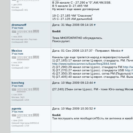
В 29 канале С - 27.290 в "0",АМ,ЧМ,SSB.
с дек 2005
В 5 канале D- 27.465 ЧМ
Москва
Ну может еще какие договорные
Сообщений: 401
19 С- 27.185 ЧМ "Спасение"
15 С- 27.135 АМ дальнобой
dromanoff
Дата: 31 Мар 2008 08:14:16
#
Участник
fire64
с янв 2005
Тема МНОГОКРАТНО обсуждалась.
Московская обл. Реутово
Поиск рулит.
Сообщений: 882
Mexico
Дата: 01 Сен 2008 13:37:37 · Поправил: Mexico
#
Участник
Каналы где еще трепется народ в первопрестольной:
1) (27,165) 17 канал сетки Ц европ. стандарта. FM. П
с янв 2004
http://www.radioscanner.ru/base/freq2844.html
Москва
2) (27,290) 29 канал сетки Ц росс. стандарта FM
http://
Сообщений: 2357
3) (27,270) 27 канал сетки Ц росс. стандарта USB
http:
4) (27.350) 35 канал сетки Ц росс. сетка FM (Подольск)
h
5) (27,405) 40 канал сетки Ц европ. стандарта. FM. В
kovcheg
Дата: 10 Мар 2009 09:13:44
#
Участник
(27,240) 25кан сетки Ц росс. FM - тоже Юго-запад Мос
с сен 2004
Москва. ЗАО
Сообщений: 1204
agents
Дата: 10 Мар 2009 10:30:52
#
Участник
fire64
Так послушать или пообщатся?Есть ли антенна и како
с фев 2005
Нижний Новгород 50RS014
Сообщений: 1724