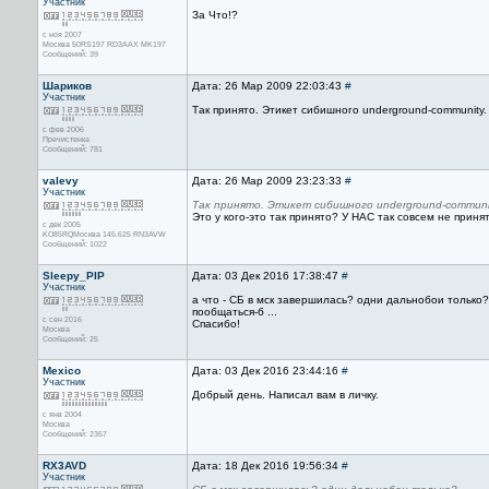
Участник
За Что!?
с ноя 2007
Москва 50RS197 RD3AAX MK197
Сообщений: 39
Шариков
Дата: 26 Мар 2009 22:03:43
#
Участник
Так принято. Этикет сибишного underground-community.
с фев 2006
Пречистенка
Сообщений: 781
valevy
Дата: 26 Мар 2009 23:23:33
#
Участник
Так принято. Этикет сибишного underground-communit
Это у кого-это так принято? У НАС так совсем не приня
с дек 2005
KO85RQМосква 145.625 RN3AVW
Сообщений: 1022
Sleepy_PIP
Дата: 03 Дек 2016 17:38:47
#
Участник
а что - СБ в мск завершилась? одни дальнобои только?
пообщаться-б ...
с сен 2016
Спасибо!
Москва
Сообщений: 25
Mexico
Дата: 03 Дек 2016 23:44:16
#
Участник
Добрый день. Написал вам в личку.
с янв 2004
Москва
Сообщений: 2357
RX3AVD
Дата: 18 Дек 2016 19:56:34
#
Участник