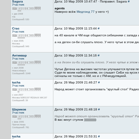
Sagara
Дата: 10 Мар 2009 10:47:47 · Поправил: Sagara
#
Участник
agents
Наверно всёж
Мидлэнд 77
у него =)
с дек 2008
н/д
Сообщений: 530
Стас
Дата: 10 Мар 2009 11:15:44
#
Участник
на 40 канале в ЧМ еще общаются сибишники с запада 
с мая 2005
а на деген си-би слушать плохо. У него чутье в этом д
Москва
Сообщений: 949
Антиквар
Дата: 10 Мар 2009 11:34:16
#
Участник
а на деген си-би слушать плохо. У него чутье в этом
с июл 2008
Чутье Дегена на высоких частотах улучшается путем п
Новосибирск
Судя по моим наблюдениям, он слышит СиБи на кусок п
Сообщений: 1548
сигналы не только с AM, но и с FM-модуляцией.
tucha
Дата: 26 Мар 2009 21:46:27
#
Участник
Народ может стоит организовать "круглый стол" Ради
с ноя 2007
Москва 50RS197 RD3AAX MK197
Сообщений: 39
Шариков
Дата: 26 Мар 2009 21:48:18
#
Участник
Народ может стоит организовать "круглый стол" Р
В вас кинут стулом )))))))))))))
с фев 2006
Пречистенка
Сообщений: 781
tucha
Дата: 26 Мар 2009 21:53:31
#