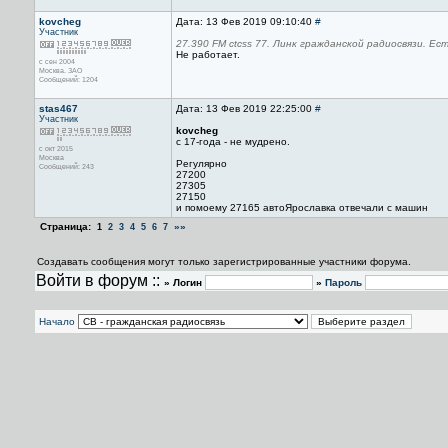
kovcheg
Дата: 13 Фев 2019 09:10:40
#
Участник
27.390 FM ctcss 77. Линк гражданской радиосвязи. Ест
Не работает.
с сен 2004
Москва. ЗАО
Сообщений: 1204
stas467
Дата: 13 Фев 2019 22:25:00
#
Участник
kovcheg
с 17-года - не мудрено.
с окт 2015
Москва
Регулярно
Сообщений: 243
27200
27305
27150
и помоему 27165 автоЯрославка отвечали с машин
Страница:
»»
1
2
3
4
5
6
7
Создавать сообщения могут только зарегистрированные участники форума.
Войти в форум ::
» Логин
»
Пароль
Начало