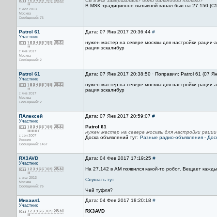
СБ в мск завершилась? одни дальнобои только?
В MSK традиционно вызывной канал был на 27.150 (С16R
с июл 2013
Москва
Сообщений: 75
Patrol 61
Дата: 07 Янв 2017 20:36:44
#
Участник
нужен мастер на севере москвы для настройки рации-
рация эскалибур
с янв 2017
Москва
Сообщений: 2
Patrol 61
Дата: 07 Янв 2017 20:38:50 · Поправил: Patrol 61 (07 Я
Участник
нужен мастер на севере москвы для настройки рации-
рация эскалибур
с янв 2017
Москва
Сообщений: 2
ПАлексей
Дата: 07 Янв 2017 20:59:07
#
Участник
Patrol 61
нужен мастер на севере москвы для настройки раци
с сен 2007
Доска объявлений тут:
Разные радио-объявления - Дос
Россия
Сообщений: 1467
RX3AVD
Дата: 04 Фев 2017 17:19:25
#
Участник
На 27.142 в АМ появился какой-то робот. Вещает кажды
с июл 2013
Слушать тут
Москва
Сообщений: 75
Чей туфля?
Михаил1
Дата: 04 Фев 2017 18:20:18
#
Участник
RX3AVD