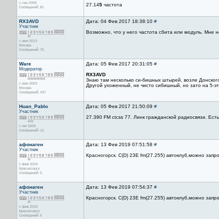
с сен 2009
27.14
5
частота
Сообщений: 81
RX3AVD
Дата: 04 Фев 2017 18:38:10
#
Участник
Возможно, что у него частота сбита или модуль. Мне н
с июл 2013
Москва
Сообщений: 75
Ware
Дата: 05 Фев 2017 20:31:05
#
Модератор
RX3AVD
Знаю там несколько си-бишных штырей, возле Донского 
с июн 2003
Другой ухоженный, не чисто сибишный, но зато на 5-эт
Москва
Сообщений: 437
Huan_Pablo
Дата: 05 Фев 2017 21:50:09
#
Участник
27.390 FM ctcss 77. Линк гражданской радиосвязи. Есть
с окт 2009
Сообщений: 12
афонаген
Дата: 13 Фев 2019 07:51:58
#
Участник
Красногорск. C(D) 23E fm(27.255) автоклуб,можно запр
с фев 2019
Красногорск
Сообщений: 5
афонаген
Дата: 13 Фев 2019 07:54:37
#
Участник
Красногорск. C(D) 23E fm(27.255) автоклуб,можно запр
с фев 2019
Красногорск
Сообщений: 5