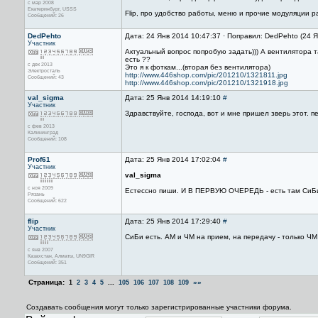
с мар 2008
Екатеринбург, USSS
Flip, про удобство работы, меню и прочие модуляции р
Сообщений: 26
DedPehto
Дата: 24 Янв 2014 10:47:37 · Поправил: DedPehto (24 
Участник
Актуальный вопрос попробую задать))) А вентилятора 
есть ??
с дек 2013
Это я к фоткам...(вторая без вентилятора)
Электросталь
http://www.446shop.com/pic/201210/1321811.jpg
Сообщений: 43
http://www.446shop.com/pic/201210/1321918.jpg
val_sigma
Дата: 25 Янв 2014 14:19:10
#
Участник
Здравствуйте, господа, вот и мне пришел зверь этот. 
с фев 2013
Калининград
Сообщений: 108
Prof61
Дата: 25 Янв 2014 17:02:04
#
Участник
val_sigma
с ноя 2009
Естессно пиши. И В ПЕРВУЮ ОЧЕРЕДЬ - есть там СиБи
Рязань
Сообщений: 622
flip
Дата: 25 Янв 2014 17:29:40
#
Участник
СиБи есть. АМ и ЧМ на прием, на передачу - только ЧМ
с янв 2007
Казахстан, Алматы, UN9GIR
Сообщений: 351
Страница:
...
»»
1
2
3
4
5
105
106
107
108
109
Создавать сообщения могут только зарегистрированные участники форума.