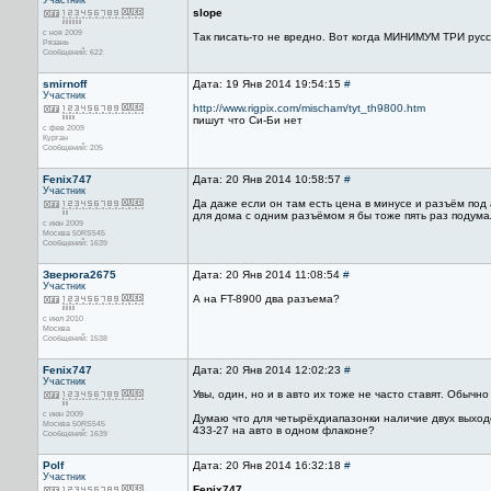
Участник
slope
с ноя 2009
Так писать-то не вредно. Вот когда МИНИМУМ ТРИ рус
Рязань
Сообщений: 622
smirnoff
Дата: 19 Янв 2014 19:54:15
#
Участник
http://www.rigpix.com/mischam/tyt_th9800.htm
пишут что Си-Би нет
с фев 2009
Курган
Сообщений: 205
Fenix747
Дата: 20 Янв 2014 10:58:57
#
Участник
Да даже если он там есть цена в минусе и разъём под
для дома с одним разъёмом я бы тоже пять раз подумал
с июн 2009
Москва 50RS545
Сообщений: 1639
Зверюга2675
Дата: 20 Янв 2014 11:08:54
#
Участник
А на FT-8900 два разъема?
с июл 2010
Москва
Сообщений: 1538
Fenix747
Дата: 20 Янв 2014 12:02:23
#
Участник
Увы, один, но и в авто их тоже не часто ставят. Обычно
с июн 2009
Думаю что для четырёхдиапазонки наличие двух выходов
Москва 50RS545
433-27 на авто в одном флаконе?
Сообщений: 1639
Polf
Дата: 20 Янв 2014 16:32:18
#
Участник
Fenix747