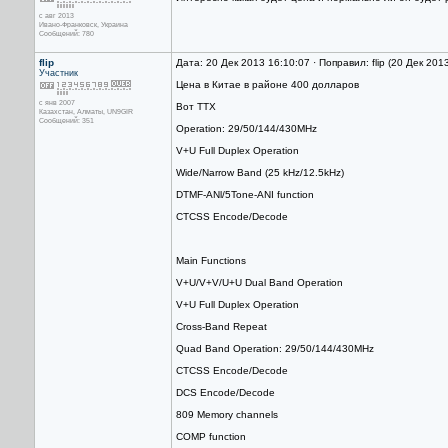
с авг 2013
Ивано-Франковск, Украина
Сообщений: 780
flip
Дата: 20 Дек 2013 16:10:07 · Поправил: flip (20 Дек 201
Участник
Цена в Китае в районе 400 долларов
с янв 2007
Вот ТТХ
Казахстан, Алматы, UN9GIR
Сообщений: 351
Operation: 29/50/144/430MHz
V+U Full Duplex Operation
Wide/Narrow Band (25 kHz/12.5kHz)
DTMF-ANl/5Tone-ANI function
CTCSS Encode/Decode
Main Functions
V+U/V+V/U+U Dual Band Operation
V+U Full Duplex Operation
Cross-Band Repeat
Quad Band Operation: 29/50/144/430MHz
CTCSS Encode/Decode
DCS Encode/Decode
809 Memory channels
COMP function