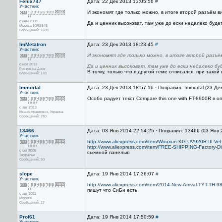
Fenix747
Дата: 22 Дек 2013 13:05:56
#
Участник
И экономят где только можно, в итоге второй разъём в
с июн 2009
Да и ценник высоковат, там уже до ески недалеко будет
Москва 50RS545
Сообщений: 1639
ImMetatron
Дата: 23 Дек 2013 18:23:45
#
Участник
И экономят где только можно, в итоге второй разъё
с ноя 2013
Да и ценник высоковат, там уже до ески недалеко б
Ростов-на-Дону
В точку, только что в другой теме отписался, при тако
Сообщений: 133
Immortal
Дата: 23 Дек 2013 18:57:16 · Поправил: Immortal (23 Де
Участник
Особо радует текст Compare this one with FT-8900R в о
с авг 2013
Ивано-Франковск, Украина
Сообщений: 780
13466
Дата: 03 Янв 2014 22:54:25 · Поправил: 13466 (03 Янв
Участник
http://www.aliexpress.com/item/Wouxun-KG-UV920R-III-Ve
http://www.aliexpress.com/item/FREE-SHIPPING-Factory-Di
с окт 2005
сьемной панелью
Зауралье
Сообщений: 50
slope
Дата: 19 Янв 2014 17:36:07
#
Участник
http://www.aliexpress.com/item/2014-New-Arrival-TYT-TH
пишут что СиБи есть
с авг 2011
Москва
Сообщений: 17
Prof61
Дата: 19 Янв 2014 17:50:59
#