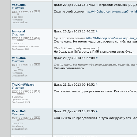
VasuJIu4
Дата: 20 Дек 2013 16:37:43 · Поправил: VasuJIu4 (20 Д
Участник
Судя по этой ссылке
http://446shop.com/views.asp?hw_i
с авг 2013
Челябинск
Сообщений: 66
Immortal
Дата: 20 Дек 2013 16:46:22
#
Участник
Судя по этой ссылке
http://446shop.com/views.asp?hw_
Очень жаль. Но может удастся раскрыть хотя бы на при
с авг 2013
Ивано-Франковск, Украина
Шаг 6.25 не предусмотрен. :(
Сообщений: 780
Не беда, шаг 5кГц есть, с PMR станциями связь будет
VasuJIu4
Дата: 20 Дек 2013 16:57:09
#
Участник
Очень жаль. Но может удастся раскрыть хотя бы на п
Сильно сомневаюсь.
с авг 2013
Челябинск
Сообщений: 66
TheKindWizard
Дата: 21 Дек 2013 00:39:52
#
Участник
Опять всего лишь один разъем на попе. Как они себе 
с мар 2006
Орехово-Зуево
Сообщений: 2974
VasuJIu4
Дата: 21 Дек 2013 10:13:35
#
Участник
Они ничего не представляют, а тупо копируют у тех, кто 
с авг 2013
Челябинск
Сообщений: 66