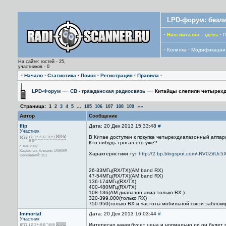
LPD-форум: безли
·
Наш магазин - здесь
·
П
·
Копилка
·
Модификации
На сайте: гостей - 25,
участников - 0
·
Начало
·
Статистика
·
Поиск
·
Регистрация
·
Правила
·
LPD-Форум
—›
CB - гражданская радиосвязь
—›
Китайцы слепили четырехд
Страница:
...
»»
1
2
3
4
5
105
106
107
108
109
Автор
Сообщение
flip
Дата: 20 Дек 2013 15:33:48
#
Участник
В Китае доступен к покупке четырехдиапазонный аппар
Кто нибудь трогал его уже?
с янв 2007
Казахстан, Алматы, UN9GIR
Характеристики тут
http://2.bp.blogspot.com/-RV0Zit
Сообщений: 351
26-33МГц(RX/TX)(AM band RX)
47-54МГц(RX/TX)(AM band RX)
136-174МГц(RX/TX)
400-480МГц(RX/TX)
108-136(AM диапазон авиа только RX )
320-399.000(только RX)
750-950(только RX и частоты мобильной связи заблоки
Immortal
Дата: 20 Дек 2013 16:03:44
#
Участник
Интересно какая будет цена и нормально ли он будет 