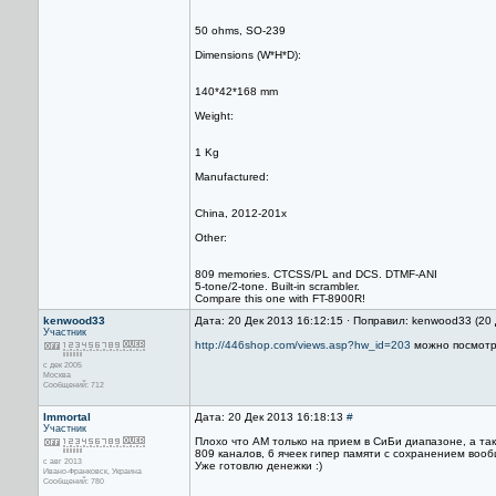
50 ohms, SO-239
Dimensions (W*H*D):
140*42*168 mm
Weight:
1 Kg
Manufactured:
China, 2012-201x
Other:
809 memories. CTCSS/PL and DCS. DTMF-ANI
5-tone/2-tone. Built-in scrambler.
Compare this one with FT-8900R!
kenwood33
Дата: 20 Дек 2013 16:12:15 · Поправил: kenwood33 (20
Участник
http://446shop.com/views.asp?hw_id=203
можно посмотре
с дек 2005
Москва
Сообщений: 712
Immortal
Дата: 20 Дек 2013 16:18:13
#
Участник
Плохо что AM только на прием в СиБи диапазоне, а так
809 каналов, 6 ячеек гипер памяти с сохранением вообщ
с авг 2013
Уже готовлю денежки :)
Ивано-Франковск, Украина
Сообщений: 780