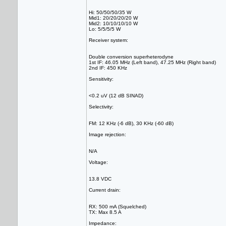
Hi: 50/50/50/35 W
Mid1: 20/20/20/20 W
Mid2: 10/10/10/10 W
Lo: 5/5/5/5 W
Receiver system:
Double conversion superheterodyne
1st IF: 46.05 MHz (Left band), 47.25 MHz (Right band)
2nd IF: 450 KHz
Sensitivity:
<0.2 uV (12 dB SINAD)
Selectivity:
FM: 12 KHz (-6 dB), 30 KHz (-60 dB)
Image rejection:
N/A
Voltage:
13.8 VDC
Current drain:
RX: 500 mA (Squelched)
TX: Max 8.5 A
Impedance: