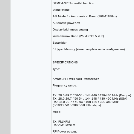
DTMF-ANI/5Tone-ANI function
2tone/5tone
AM Mode for Aeronautical Band (108-118MHz)
Automatic power off
Display brightness setting
Wide/Narrow Band (25 kHz/12.5 kHz)
Scrambler
6 Hyper Memory (store complete radio configuration)
SPECIFICATIONS
Type:
Amateur HF/VHF/UHF transceiver
Frequency range:
TX: 28.0-29.7 / 50-54 / 144-146 / 430-440 MHz (Europe)
TX: 28.0-29.7 / 50-54 / 144-148 / 430-450 MHz (USA)
RX: 28.0-29.7 / 50-54 / 108-180 / 320-480 MHz
(5/10/12.5/15/20/25/50 KHz steps)
Mode:
TX: FM/NFM
RX: AM/FM/NFM
RF Power output: