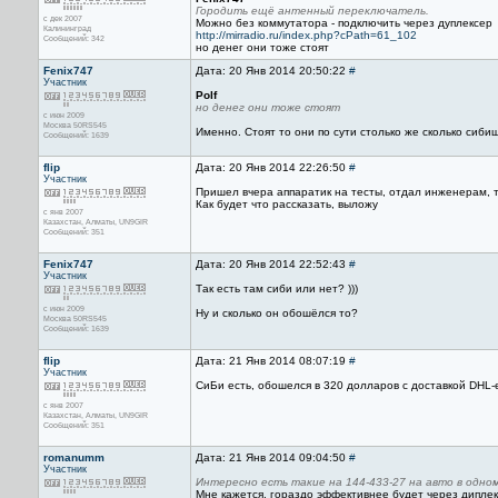
Городить ещё антенный переключатель.
с дек 2007
Можно без коммутатора - подключить через дуплексер
Калининград
http://mirradio.ru/index.php?cPath=61_102
Сообщений: 342
но денег они тоже стоят
Fenix747
Дата: 20 Янв 2014 20:50:22
#
Участник
Polf
но денег они тоже стоят
с июн 2009
Москва 50RS545
Именно. Стоят то они по сути столько же сколько сиби
Сообщений: 1639
flip
Дата: 20 Янв 2014 22:26:50
#
Участник
Пришел вчера аппаратик на тесты, отдал инженерам, т
Как будет что рассказать, выложу
с янв 2007
Казахстан, Алматы, UN9GIR
Сообщений: 351
Fenix747
Дата: 20 Янв 2014 22:52:43
#
Участник
Так есть там сиби или нет? )))
с июн 2009
Ну и сколько он обошёлся то?
Москва 50RS545
Сообщений: 1639
flip
Дата: 21 Янв 2014 08:07:19
#
Участник
СиБи есть, обошелся в 320 долларов с доставкой DHL-
с янв 2007
Казахстан, Алматы, UN9GIR
Сообщений: 351
romanumm
Дата: 21 Янв 2014 09:04:50
#
Участник
Интересно есть такие на 144-433-27 на авто в одно
Мне кажется, гораздо эффективнее будет через диплек