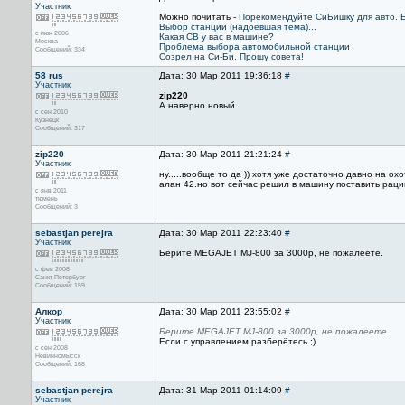
Участник
Можно почитать -
Порекомендуйте СиБишку для авто. Ес
Выбор станции (надоевшая тема)...
с июн 2006
Какая СВ у вас в машине?
Москва
Проблема выбора автомобильной станции
Сообщений: 334
Созрел на Си-Би. Прошу совета!
58 rus
Дата: 30 Мар 2011 19:36:18
#
Участник
zip220
А наверно новый.
с сен 2010
Кузнецк
Сообщений: 317
zip220
Дата: 30 Мар 2011 21:21:24
#
Участник
ну.....вообще то да )) хотя уже достаточно давно на 
алан 42.но вот сейчас решил в машину поставить раци
с янв 2011
тюмень
Сообщений: 3
sebastjan perejra
Дата: 30 Мар 2011 22:23:40
#
Участник
Берите MEGAJET MJ-800 за 3000р, не пожалеете.
с фев 2008
Санкт-Петербург
Сообщений: 159
Алкор
Дата: 30 Мар 2011 23:55:02
#
Участник
Берите MEGAJET MJ-800 за 3000р, не пожалеете.
Если с управлением разберётесь ;)
с сен 2008
Невинномысск
Сообщений: 168
sebastjan perejra
Дата: 31 Мар 2011 01:14:09
#
Участник