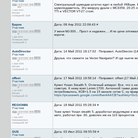
Участник
Спектральный шумодав штатно идет в любой УКВшке. Е
шумоподавитель. Эту микруху драли с MC3359, 20-25 ле
с июл 2010
TTI и VECTOR VT-27 стоят.
Москва
Сообщений: 1538
Барон
Дата: 08 Апр 2011 22:09:43
#
Участник
У меня MJ-300... Прост и надежен.... И по цене оптима
короче.
с дек 2010
Полярные Зори
Сообщений: 6
AutoDirector
Дата: 14 Май 2011 18:17:02 · Поправил: AutoDirector (
Участник
Друзья, что скажите за Vector Navigator? И где нынче 
с фев 2006
Москва
Сообщений: 10
offset
Дата: 17 Май 2011 19:58:14 · Поправил: offset (17 Май 
Участник
Купил Yosan Stealth 5. Отличный аппарат. Все, что о н
советую. К нему взял Lemm 1700. Антенной также дов
с окт 2007
потребовалось, КСВ=1,5 на 15 канале сетки С, ну пра
Москва
https://picasaweb.google.com/offset444/CB?authkey=
Сообщений: 50
REGION86
Дата: 18 Май 2011 05:28:34
#
Участник
Тоже купил Yosan stealth 5, доработал модуляцию и вс
авто, работал при -30, доволен им на 110 процентов.
с апр 2007
Нижневартовск
Сообщений: 88
GUS
Дата: 03 Июл 2011 09:55:59
#
Участник