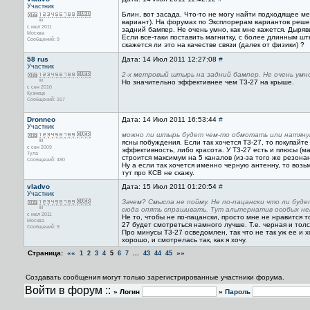
Участник
Блин, вот засада. Что-то не могу найти подходящее мес
вариант). На форумах по Эксплорерам вариантов реше
с июл 2011
задний бампер. Не очень умно, как мне кажется. Дырявит
Москва
Если все-таки поставить магнитку, с более длинным шт
Сообщений: 9
скажется ли это на качестве связи (далек от физики) ?
58 rus
Дата: 14 Июл 2011 12:27:08
#
Участник
2-х метровый штырь на задний бампер. Не очень умно
Но значительно эффективнее чем Т3-27 на крыше.
с сен 2010
Кузнецк
Сообщений: 317
Dronneo
Дата: 14 Июл 2011 16:53:44
#
Участник
можно ли штырь будет чем-то обмотать или натянут
ясны побуждения. Если так хочется Т3-27, то покупайт
с сен 2009
эффективность, либо красота. У Т3-27 есть и плюсы (м
Тула
строится максимум на 5 каналов (из-за того же резона
Сообщений: 480
Ну а если так хочется именно черную антенну, то возь
тут про КСВ не скажу.
vladvo
Дата: 15 Июл 2011 01:20:54
#
Участник
Зачем? Смысла не пойму. Не по-пацански что ли буде
сюда опять спрашивать. Тут альтернатив особых не
с июл 2011
Не то, чтобы не по-пацански, просто мне не нравится
Москва
27 будет смотреться намного лучше. Т.е. черная и толс
Сообщений: 9
Про минусы T3-27 осведомлен, так что не так уж ее и 
хорошо, и смотрелась так, как я хочу.
Страница:
««
...
»»
1
2
3
4
5
6
7
43
44
45
Создавать сообщения могут только зарегистрированные участники форума.
Войти в форум ::
» Логин
»
Пароль