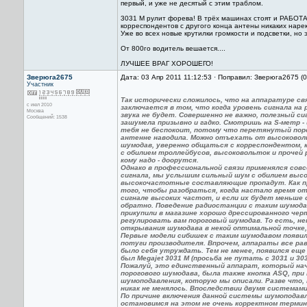
первый, и уже не десятый с этим траблом.
3031 М рулит форева! В трёх машинах стоят и РАБОТАЮ
корреспондентов с другого конца антены никаких наре
Уже во всех новые крутилки громкости и подсветки, но 
От 800го водитель вешается....
ЛУЧШЕЕ ВРАГ ХОРОШЕГО!
Зверюга2675
Дата: 03 Апр 2011 11:12:53 · Поправил: Зверюга2675 (
Участник
Так исторически сложилось, что на аппаратуре св
с июл 2010
заключается в том, что когда уровень сигнала на
Москва
звука не будет. Совершенно не важно, полезный с
Сообщений: 1538
зашумела призывно и гадко. Смотришь на S-метр - 
тебя не беспокоит, потому что перетянутый пор
антенне наводила. Можно отъехать от высоковоль
шумодав, уверенно общаться с корреспондентом, ко
с обилием троллейбусов, высоковольток и прочей 
кому надо - доорутся.
Однако в профессиональной связи применялся сов
сигнала, мы услышим сильный шум с обилием выс
высокочастотные составляющие пропадут. Как пра
того, чтобы разобраться, когда настало время 
сигнале высоких частот, и если их будет меньше 
обратно. Поведение радиостанции с таким шумода
прикупили в магазине хорошо дрессированного чер
регулировать вам пороговый шумодав. То есть, не
открывания шумодава в некой оптимальной точке,
Первые модели сибишек с таким шумодавом появилис
потуги производителя. Впрочем, аппараты все рав
было себя утруждать. Тем не менее, появился еще
был Megajet 3031 М (просьба не путать с 3031 и 303
Пожалуй, это единственный аппарат, который нач
порогового шумодава, была также кнопка ASQ, пр
шумоподавления, которую мы описали. Разве что,
никак не менялось. Впоследствии двумя системами
По причине включения данной системы шумоподав
остановимся на этом не очень корректном термине