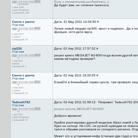
Если с управлением разберётесь ;)
Да будет вам, не сложнее пылесоса.
с фев 2008
Санкт-Петербург
Сообщений: 159
Санчо с ранчо
Дата: 31 Мар 2011 14:34:50
#
Участник
Лучше новый megajet mj-300, прост и надёжен . Да и 
функции, хотя дело вкуса.
с мая 2010
С ранчо
Сообщений: 49
zip220
Дата: 02 Апр 2011 17:57:52
#
Участник
решил купить MEGAJET MJ-800!тогда возник другой воп
какова методика проверки?
с янв 2011
тюмень
Сообщений: 3
Санчо с ранчо
Дата: 02 Апр 2011 19:26:55
#
Участник
Езжайте в ближайший сервис-центр, там проверят заодн
с мая 2010
С ранчо
Сообщений: 49
Tadeush762
Дата: 03 Апр 2011 01:59:13 · Поправил: Tadeush762 (0
Участник
решил купить MEGAJET MJ-800!
с дек 2010
Доброго времени!
Санкт-Петербург
Сообщений: 43
Крайне разочарован данной моделью (брал новой у Гри
бури на солнце. Ни LOC, ни ручной шумодав не помогаю
треск и обрывки разговоров из соседнего региона. От
Может это и устаревшая инфа (станции два года) и что-