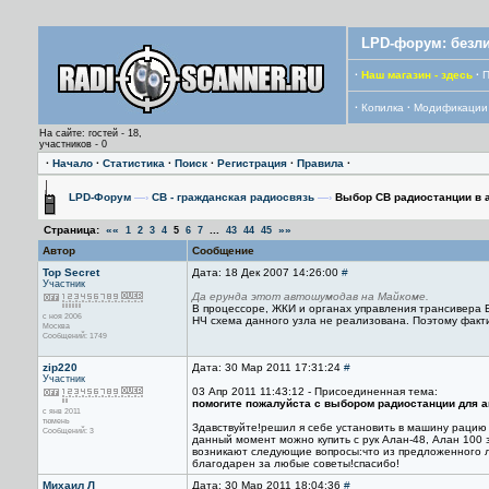
LPD-форум: безли
·
Наш магазин - здесь
·
П
·
Копилка
·
Модификации
На сайте: гостей - 18,
участников - 0
·
Начало
·
Статистика
·
Поиск
·
Регистрация
·
Правила
·
LPD-Форум
—›
CB - гражданская радиосвязь
—›
Выбор СВ радиостанции в 
Страница:
««
...
»»
1
2
3
4
5
6
7
43
44
45
Автор
Сообщение
Top Secret
Дата: 18 Дек 2007 14:26:00
#
Участник
Да ерунда этот автошумодав на Майкоме.
В процессоре, ЖКИ и органах управления трансивера 
с ноя 2006
НЧ схема данного узла не реализована. Поэтому факти
Москва
Сообщений: 1749
zip220
Дата: 30 Мар 2011 17:31:24
#
Участник
03 Апр 2011 11:43:12 - Присоединенная тема:
помогите пожалуйста с выбором радиостанции для а
с янв 2011
тюмень
Здавствуйте!решил я себе установить в машину рацию и
Сообщений: 3
данный момент можно купить с рук Алан-48, Алан 100 
возникают следующие вопросы:что из предложенного лу
благодарен за любые советы!спасибо!
Михаил Л
Дата: 30 Мар 2011 18:04:36
#