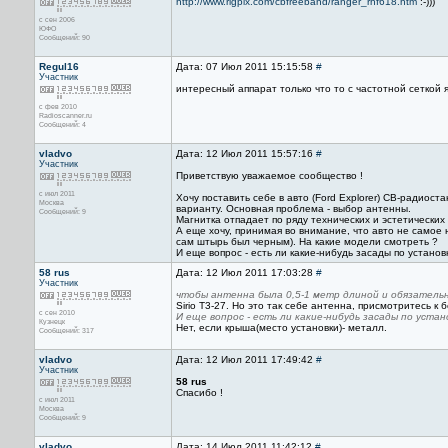
http://www.rigpix.com/cbfreeband/ranger_rhf618.htm
:-)))
с сен 2006
ЮФО
Сообщений: 90
Regul16
Дата: 07 Июл 2011 15:15:58
#
Участник
интересный аппарат только что то с частотной сеткой 
с фев 2010
Radioscanner.ru
Сообщений: 4
vladvo
Дата: 12 Июл 2011 15:57:16
#
Участник
Приветствую уважаемое сообщество !
с июл 2011
Хочу поставить себе в авто (Ford Explorer) CB-радиос
Москва
варианту. Основная проблема - выбор антенны.
Сообщений: 9
Магнитка отпадает по ряду технических и эстетических
А еще хочу, принимая во внимание, что авто не самое 
сам штырь был черным). На какие модели смотреть ?
И еще вопрос - есть ли какие-нибудь засады по установ
58 rus
Дата: 12 Июл 2011 17:03:28
#
Участник
чтобы антенна была 0,5-1 метр длиной и обязательн
Sirio T3-27. Но это так себе антенна, присмотритесь к
с сен 2010
И еще вопрос - есть ли какие-нибудь засады по уста
Кузнецк
Нет, если крыша(место установки)- металл.
Сообщений: 317
vladvo
Дата: 12 Июл 2011 17:49:42
#
Участник
58 rus
Спасибо !
с июл 2011
Москва
Сообщений: 9
vladvo
Дата: 14 Июл 2011 11:42:12
#