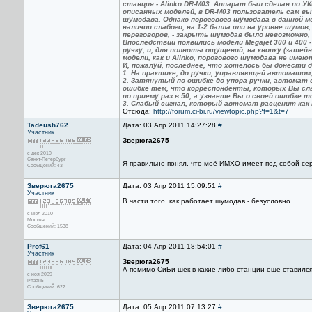
станция - Alinko DR-M03. Аппарат был сделан по У
описанных моделей, в DR-M03 пользователь сам в
шумодава. Однако порогового шумодава в данной м
наличии слабого, на 1-2 балла или на уровне шумов
переговоров, - закрыть шумодав было невозможно,
Впоследствии появились модели Megajet 300 и 400 
ручку, и, для полноты ощущений, на кнопку (затей
модели, как и Alinko, порогового шумодава не имею
И, пожалуй, последнее, что хотелось бы донести 
1. На практике, до ручки, управляющей автоматом,
2. Затянутый по ошибке до упора ручки, автомат
ошибке тем, что корреспонденты, которых Вы сл
по приему раз в 50, а узнаете Вы о своей ошибке 
3. Слабый сигнал, который автомат расценит как
Отсюда:
http://forum.ci-bi.ru/viewtopic.php?f=1&t=7
Tadeush762
Дата: 03 Апр 2011 14:27:28
#
Участник
Зверюга2675
с дек 2010
Санкт-Петербург
Я правильно понял, что моё ИМХО имеет под собой се
Сообщений: 43
Зверюга2675
Дата: 03 Апр 2011 15:09:51
#
Участник
В части того, как работает шумодав - безусловно.
с июл 2010
Москва
Сообщений: 1538
Prof61
Дата: 04 Апр 2011 18:54:01
#
Участник
Зверюга2675
А помимо СиБи-шек в какие либо станции ещё ставилс
с ноя 2009
Рязань
Сообщений: 622
Зверюга2675
Дата: 05 Апр 2011 07:13:27
#