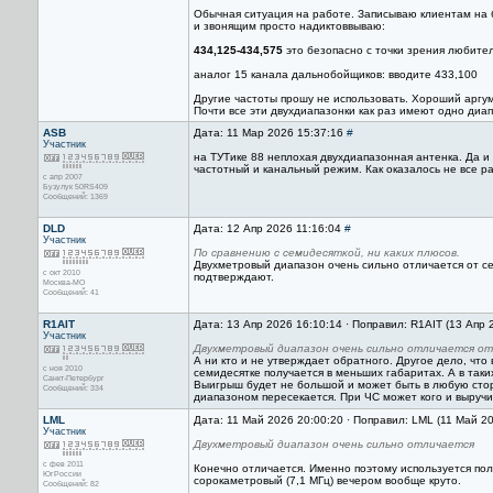
Обычная ситуация на работе. Записываю клиентам на 
и звонящим просто надиктоввываю:
434,125-434,575
это безопасно с точки зрения любител
аналог 15 канала дальнобойщиков: вводите 433,100
Другие частоты прошу не использовать. Хороший аргум
Почти все эти двухдиапазонки как раз имеют одно диа
ASB
Дата: 11 Мар 2026 15:37:16
#
Участник
на ТУТике 88 неплохая двухдиапазонная антенка. Да и
частотный и канальный режим. Как оказалось не все р
с апр 2007
Бузулук 50RS409
Сообщений: 1369
DLD
Дата: 12 Апр 2026 11:16:04
#
Участник
По сравнению с семидесяткой, ни каких плюсов.
Двухметровый диапазон очень сильно отличается от с
с окт 2010
подтверждают.
Москва-МО
Сообщений: 41
R1AIT
Дата: 13 Апр 2026 16:10:14 · Поправил: R1AIT (13 Апр 
Участник
Двухметровый диапазон очень сильно отличается от
А ни кто и не утверждает обратного. Другое дело, что
с ноя 2010
семидесятке получается в меньших габаритах. А в так
Санкт-Петербург
Выигрыш будет не большой и может быть в любую стор
Сообщений: 334
диапазоном пересекается. При ЧС может кого и выручи
LML
Дата: 11 Май 2026 20:00:20 · Поправил: LML (11 Май 2
Участник
Двухметровый диапазон очень сильно отличается
с фев 2011
Конечно отличается. Именно поэтому используется по
ЮгРоссии
сорокаметровый (7,1 МГц) вечером вообще круто.
Сообщений: 82