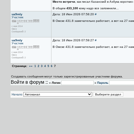
Место встречи
, как писал Казанский в Азбука коротких
В общем
433,100
кому надо все запомнили...
ua9mly
Дата: 18 Июн 2026 07:58:20
#
Участник
В Омске 431.8 замечательно работает, а вот на 27 на
с мая 2014
Омск
Сообщений: 2
ua9mly
Дата: 18 Июн 2026 07:59:27
#
Участник
В Омске 431.8 замечательно работает, а вот на 27 на
с мая 2014
Омск
Сообщений: 2
Страница:
««
1
2
3
4
5
6
7
Создавать сообщения могут только зарегистрированные участники форума.
Войти в форум ::
» Логин
»
Пароль
Начало