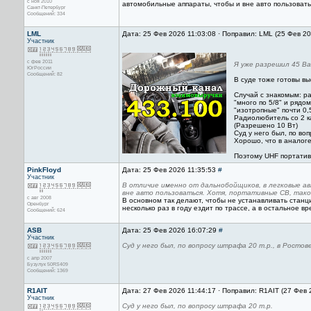
с ноя 2010
автомобильные аппараты, чтобы и вне авто пользоватьс
Санкт-Петербург
Сообщений: 334
LML
Дата: 25 Фев 2026 11:03:08 · Поправил: LML (25 Фев 2
Участник
с фев 2011
Я уже разрешил 45 Ва
ЮгРоссии
Сообщений: 82
В суде тоже готовы вы
Случай с знакомым: ра
"много по 5/8" и ряд
"изотропные" почти 0,
Радиолюбитель со 2 к
(Разрешено 10 Вт)
Суд у него был, по воп
Хорошо, что в аналог
Поэтому UHF портатив
PinkFloyd
Дата: 25 Фев 2026 11:35:53
#
Участник
В отличие именно от дальнобойщиков, в легковые а
вне авто пользоваться. Хотя, портативные СВ, тако
с авг 2008
В основном так делают, чтобы не устанавливать станц
Оренбург
несколько раз в году ездит по трассе, а в остальное в
Сообщений: 624
ASB
Дата: 25 Фев 2026 16:07:29
#
Участник
Суд у него был, по вопросу штрафа 20 т.р., в Ростов
с апр 2007
Бузулук 50RS409
Сообщений: 1369
R1AIT
Дата: 27 Фев 2026 11:44:17 · Поправил: R1AIT (27 Фев 
Участник
Суд у него был, по вопросу штрафа 20 т.р.