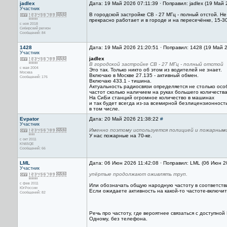
jadlex
Дата: 19 Май 2026 07:11:39 · Поправил: jadlex (19 Май
Участник
В городской застройке СВ - 27 МГц - полный отстой. Не
прекрасно работает и в городе и на пересечёнке, 15-3
с ноя 2018
Сибирский регион
Сообщений: 84
1428
Дата: 19 Май 2026 21:20:51 · Поправил: 1428 (19 Май 
Участник
jadlex
В городской застройке СВ - 27 МГц - полный отстой
с мая 2004
Это так. Только никто об этом из водителей не знает.
Москва
Включаю в Москве 27.135 - активный обмен.
Сообщений: 176
Включаю 433.1 - тишина.
Актуальность радиосвязи определяется не столько ос
частот сколько наличием на руках большего количества
На СиБи станций огромное количество в машинах
и так будет всегда из-за всемирной безлицензионност
в том числе.
Evpator
Дата: 20 Май 2026 21:38:22
#
Участник
Именно поэтому используется полицией и пожарным
У нас пожарные на 70-ке.
с окт 2011
KN65QE
Сообщений: 66
LML
Дата: 06 Июн 2026 11:42:08 · Поправил: LML (06 Июн 2
Участник
упёртые продолжают оживлять труп.
с фев 2011
Или обозначать общую народную частоту в соответств
ЮгРоссии
Если ожидаете активность на какой-то частоте-включи
Сообщений: 82
Речь про частоту, где вероятнее связаться с доступно
Одному, без телефона.