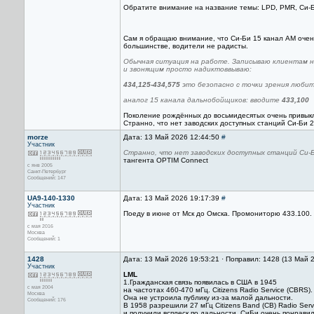
Обратите внимание на название темы: LPD, PMR, Си-Би
Сам я обращаю внимание, что Си-Би 15 канал АМ очень
большинстве, водители не радисты.
Обычная ситуация на работе. Записываю клиентам н
и звонящим просто надиктоввываю:
434,125-434,575
это безопасно с точки зрения любите
аналог 15 канала дальнобойщиков: вводите
433,100
Поколение рождённых до восьмидесятых очень привыкло
Странно, что нет заводских доступных станций Си-Би 
morze
Дата: 13 Май 2026 12:44:50
#
Участник
Странно, что нет заводских доступных станций Си-Б
тангента OPTIM Connect
с янв 2005
Санкт-Петербург
Сообщений: 147
UA9-140-1330
Дата: 13 Май 2026 19:17:39
#
Участник
Поеду в июне от Мск до Омска. Промониторю 433.100.
с мая 2016
Москва
Сообщений: 1
1428
Дата: 13 Май 2026 19:53:21 · Поправил: 1428 (13 Май 
Участник
LML
1.Гражданская связь появилась в США в 1945
с мая 2004
на частотах 460-470 мГц. Citizens Radio Service (CBRS).
Москва
Она не устроила публику из-за малой дальности.
Сообщений: 176
В 1958 разрешили 27 мГц Citizens Band (CB) Radio Serv
и получили всплеск по дальности. СиБи очень понрави