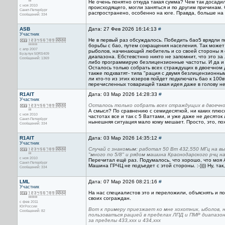
Не очень понятно откуда такая сумма? Чем так досадил 
с ноя 2010
происходящего, могли заняться и по другим причинам.
Санкт-Петербург
распространено, особенно на юге. Правда, больше на 
Сообщений: 334
ASB
Дата: 27 Фев 2026 16:14:13
#
Участник
Не в первый раз обсуждалось. Победить бао5 врядли по
борьбы с бао, путем сокращения населения. Так может 
с апр 2007
рыболов, начинающий любитель и со своей стороны я 
Бузулук 50RS409
диапазона. Ебстевстнно никто не запомнит, что это за 
Сообщений: 1369
либо программирую безлицензионные частоты. И да и х
Осталось только собрать всех страждущих в двоечном 
также подхватят- типа "рация с двумя безлицензионным
ли кто-то из этих юзеров пойдет подключать бао к 100
перечисленных товарищей такая идея даже в голову н
R1AIT
Дата: 03 Мар 2026 14:28:33
#
Участник
Осталось только собрать всех страждущих в двоечн
А смысл? По сравнению с семидесяткой, ни каких плюсов
с ноя 2010
частотах все и так с 5 Ваттами, и уже даже не десяток
Санкт-Петербург
нынешняя ситуация мало кому мешает. Просто, это, пох
Сообщений: 334
R1AIT
Дата: 03 Мар 2026 14:35:12
#
Участник
Случай с знакомым: работал 50 Вт 432,550 МГц на в
"много по 5/8" и рядом машина Краснодарского рчц н
с ноя 2010
Перечитал ещё раз. Подумалось, что хорошо, что моя 
Санкт-Петербург
Машина ГРЧЦ не подъедет с этой стороны. :-)))) Ну, т
Сообщений: 334
LML
Дата: 07 Мар 2026 08:21:16
#
Участник
На нас специалистов это и переложили, объяснять и п
своих сограждан.
с фев 2011
ЮгРоссии
Вот к примеру приезжает ко мне хохотник, ыболов, 
Сообщений: 82
пользоваться рацией в пределах ЛПД и ПМР диапазон
за пределы 433,ххх и 434,ххх