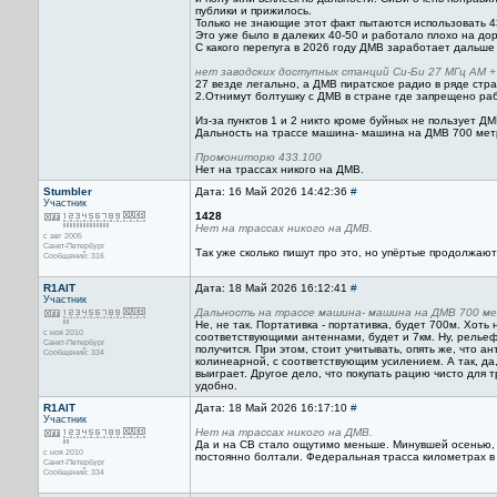
публики и прижилось.
Только не знающие этот факт пытаются использовать 4
Это уже было в далеких 40-50 и работало плохо на дор
С какого перепуга в 2026 году ДМВ заработает дальше
нет заводских доступных станций Си-Би 27 МГц АМ +
27 везде легально, а ДМВ пиратское радио в ряде стра
2.Отнимут болтушку с ДМВ в стране где запрещено раб
Из-за пунктов 1 и 2 никто кроме буйных не пользует Д
Дальность на трассе машина- машина на ДМВ 700 метр
Промониторю 433.100
Нет на трассах никого на ДМВ.
Stumbler
Дата: 16 Май 2026 14:42:36
#
Участник
1428
Нет на трассах никого на ДМВ.
с авг 2005
Санкт-Петербург
Так уже сколько пишут про это, но упёртые продолжают
Сообщений: 316
R1AIT
Дата: 18 Май 2026 16:12:41
#
Участник
Дальность на трассе машина- машина на ДМВ 700 мет
Не, не так. Портативка - портативка, будет 700м. Хот
с ноя 2010
соответствующими антеннами, будет и 7км. Ну, рельеф 
Санкт-Петербург
получится. При этом, стоит учитывать, опять же, что 
Сообщений: 334
колинеарной, с соответствующим усилением. А так, д
выиграет. Другое дело, что покупать рацию чисто для т
удобно.
R1AIT
Дата: 18 Май 2026 16:17:10
#
Участник
Нет на трассах никого на ДМВ.
Да и на СВ стало ощутимо меньше. Минувшей осенью, п
с ноя 2010
постоянно болтали. Федеральная трасса километрах в 
Санкт-Петербург
Сообщений: 334