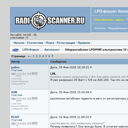
LPD-форум: безли
·
Наш магазин - здесь
·
П
·
Копилка
·
Модификации
На сайте: гостей - 18,
участников - 0
·
Начало
·
Статистика
·
Поиск
·
Регистрация
·
Правила
·
LPD-Форум
—›
Автоканал
—›
Общеросийская LPD/PMR альтернатива 15 
Страница:
««
1
2
3
4
5
6
7
Автор
Сообщение
jadlex
Дата: 19 Фев 2026 18:19:21
#
Участник
LML
Конечно нужно разрешить 1 Вт для авто канала uhf 43
с ноя 2018
Я уже разрешил 45 Ватт с 5/8 на 433.100. Так что не п
Сибирский регион
Сообщений: 84
ASB
Дата: 20 Фев 2026 15:16:48
#
Участник
различные китайские гаджеты в авто от регистратора 
с апр 2007
Бузулук 50RS409
Сообщений: 1369
R1AIT
Дата: 24 Фев 2026 11:49:23
#
Участник
спустя много лет появились нюансы?
Почему появились? Они всегда были. В отличие именно